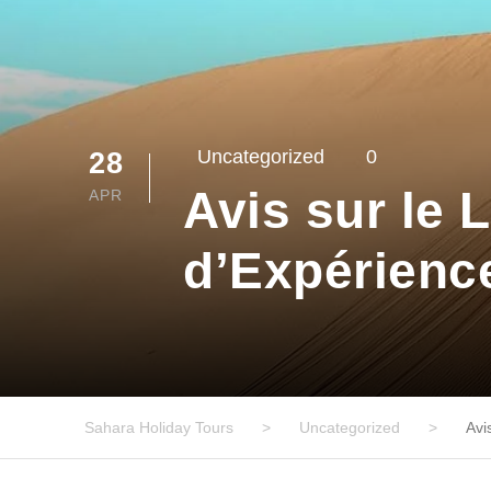
Uncategorized
0
28
Avis sur le 
APR
d’Expérienc
Sahara Holiday Tours
>
Uncategorized
>
Avi