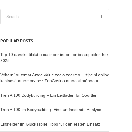
POPULAR POSTS
Top 10 danske tilslutte casinoer inden for besøg siden her
2025
Výherní automat Aztec Value zcela zdarma. Užijte si online
kasinové automaty bez ZenCasino nutnosti stáhnout.
Tren A 100 Bodybuilding – Ein Leitfaden für Sportler
Tren A 100 im Bodybuilding: Eine umfassende Analyse
Einsteiger im Glücksspiel Tipps für den ersten Einsatz