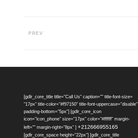
PREV
[gdlr_core_title title="Call Us" caption="" title-font-size=
"17px" title-color="#f97150" title-font-uppercase="disable"
padding-bottom="5px"] [gdlr_core_icon
icon="icon_phone" size="17px" color="#ffffff" margin-
+212666955165
left="" margin-right="8px" ]
[gdlr_core_space height="22px"] [gdlr_core_title