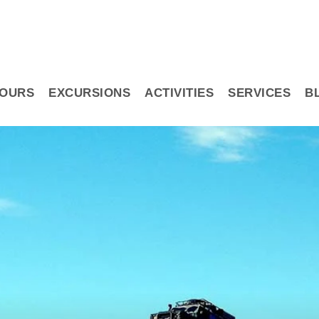
OURS
EXCURSIONS
ACTIVITIES
SERVICES
B