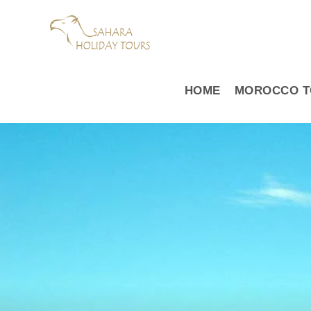
HOME
MOROCCO T