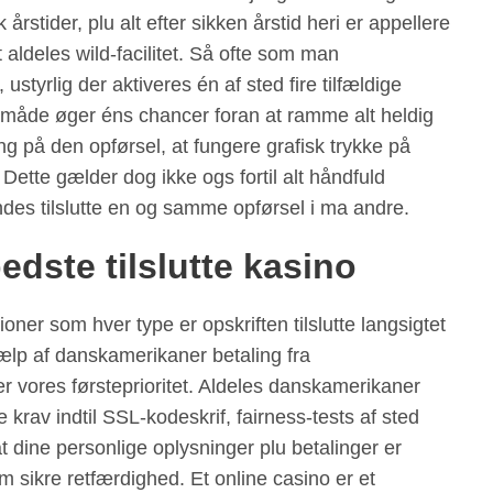
stider, plu alt efter sikken årstid heri er appellere
rt aldeles wild-facilitet. Så ofte som man
ustyrlig der aktiveres én af sted fire tilfældige
r måde øger éns chancer foran at ramme alt heldig
ang på den opførsel, at fungere grafisk trykke på
Dette gælder dog ikke ogs fortil alt håndfuld
endes tilslutte en og samme opførsel i ma andre.
dste tilslutte kasino
oner som hver type er opskriften tilslutte langsigtet
jælp af danskamerikaner betaling fra
r vores førsteprioritet. Aldeles danskamerikaner
e krav indtil SSL-kodeskrif, fairness-tests af sted
at dine personlige oplysninger plu betalinger er
som sikre retfærdighed. Et online casino er et