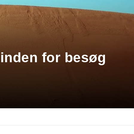
 inden for besøg