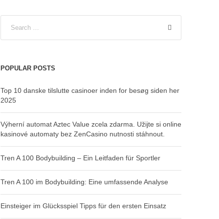
POPULAR POSTS
Top 10 danske tilslutte casinoer inden for besøg siden her
2025
Výherní automat Aztec Value zcela zdarma. Užijte si online
kasinové automaty bez ZenCasino nutnosti stáhnout.
Tren A 100 Bodybuilding – Ein Leitfaden für Sportler
Tren A 100 im Bodybuilding: Eine umfassende Analyse
Einsteiger im Glücksspiel Tipps für den ersten Einsatz