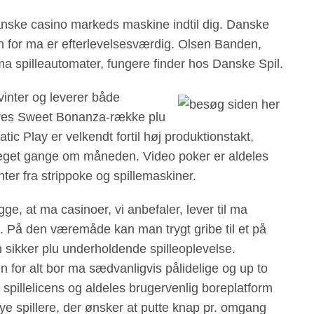
danske casino markeds maskine indtil dig. Danske
en for ma er efterlevelsesværdig. Olsen Banden,
ma spilleautomater, fungere finder hos Danske Spil.
inter og leverer både
Deres Sweet Bonanza-række plu
c Play er velkendt fortil høj produktionstakt,
eget gange om måneden. Video poker er aldeles
er fra strippoke og spillemaskiner.
ygge, at ma casinoer, vi anbefaler, lever til ma
lg. På den væremåde kan man trygt gribe til et på
n sikker plu underholdende spilleoplevelse.
 for alt bor ma sædvanligvis pålidelige og up to
k spillelicens og aldeles brugervenlig boreplatform
ye spillere, der ønsker at putte knap pr. omgang