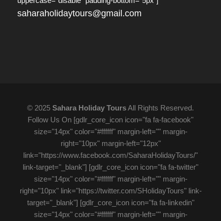
uppercase="disable" padding-bottom="5px"]
saharaholidaytours@gmail.com
© 2025
Sahara Holiday Tours
All Rights Reserved.
Follow Us On [gdlr_core_icon icon="fa fa-facebook"
size="14px" color="#ffffff" margin-left="" margin-
right="10px" margin-left="12px"
link="https://www.facebook.com/SaharaHolidayTours/"
link-target="_blank"] [gdlr_core_icon icon="fa fa-twitter"
size="14px" color="#ffffff" margin-left="" margin-
right="10px" link="https://twitter.com/SHolidayTours" link-
target="_blank"] [gdlr_core_icon icon="fa fa-linkedin"
size="14px" color="#ffffff" margin-left="" margin-