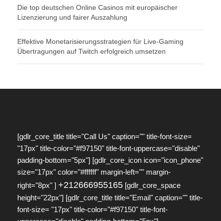
Die top deutschen Online Casinos mit europäischer
Lizenzierung und fairer Auszahlung
Effektive Monetarisierungsstrategien für Live-Gaming
Übertragungen auf Twitch erfolgreich umsetzen
[gdlr_core_title title="Call Us" caption="" title-font-size=
"17px" title-color="#f97150" title-font-uppercase="disable"
padding-bottom="5px"] [gdlr_core_icon icon="icon_phone"
size="17px" color="#ffffff" margin-left="" margin-
+212666955165
right="8px" ]
[gdlr_core_space
height="22px"] [gdlr_core_title title="Email" caption="" title-
font-size= "17px" title-color="#f97150" title-font-