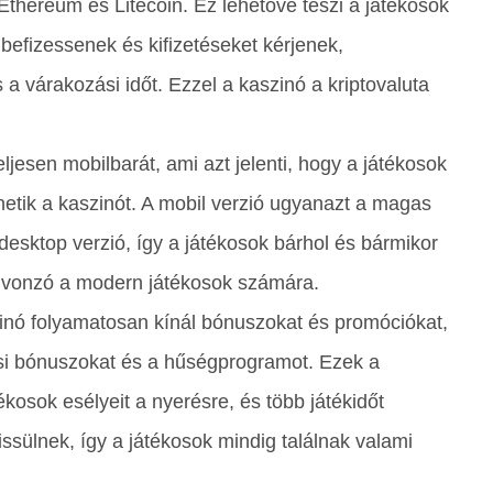
, Ethereum és Litecoin. Ez lehetővé teszi a játékosok
efizessenek és kifizetéseket kérjenek,
 a várakozási időt. Ezzel a kaszinó a kriptovaluta
ljesen mobilbarát, ami azt jelenti, hogy a játékosok
hetik a kaszinót. A mobil verzió ugyanazt a magas
desktop verzió, így a játékosok bárhol és bármikor
 vonzó a modern játékosok számára.
inó folyamatosan kínál bónuszokat és promóciókat,
tési bónuszokat és a hűségprogramot. Ezek a
osok esélyeit a nyerésre, és több játékidőt
ssülnek, így a játékosok mindig találnak valami