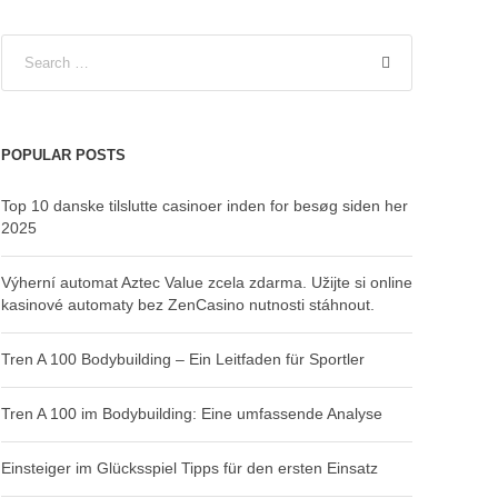
POPULAR POSTS
Top 10 danske tilslutte casinoer inden for besøg siden her
2025
Výherní automat Aztec Value zcela zdarma. Užijte si online
kasinové automaty bez ZenCasino nutnosti stáhnout.
Tren A 100 Bodybuilding – Ein Leitfaden für Sportler
Tren A 100 im Bodybuilding: Eine umfassende Analyse
Einsteiger im Glücksspiel Tipps für den ersten Einsatz