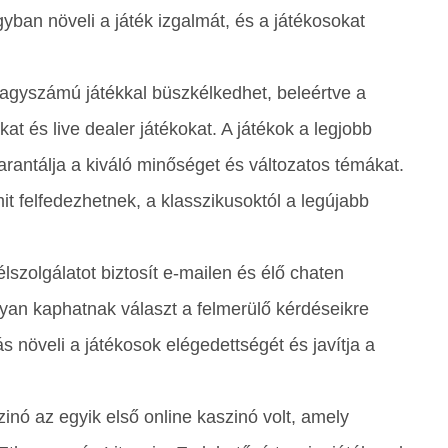
ban növeli a játék izgalmát, és a játékosokat
agyszámú játékkal büszkélkedhet, beleértve a
kat és live dealer játékokat. A játékok a legjobb
arantálja a kiváló minőséget és változatos témákat.
it felfedezhetnek, a klasszikusoktól a legújabb
lszolgálatot biztosít e-mailen és élő chaten
nyan kaphatnak választ a felmerülő kérdéseikre
 növeli a játékosok elégedettségét és javítja a
nó az egyik első online kaszinó volt, amely