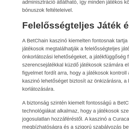
adminisztráció átlátható, így minden játékos k
bónuszok feltételeivel.
Felelősségteljes Játék 
A BetChain kaszinó kiemelten fontosnak tartja 
játékosok megtalálhatják a felelősségteljes ját
önkorlátozási lehetőségeket, a játékfüggőség
szerencsejátékkal küzdő játékosok számára el
figyelmet fordít arra, hogy a játékosok kontroll
kaszinó lehetőséget biztosít az önkizárásra, a b
korlátozására.
A biztonság szintén kiemelt fontosságú a BetCh
technológiákat alkalmaz, hogy a játékosok sz
jogosulatlan hozzáféréstől. A kaszinó a Curaca
megbízhatóságra és a szigorú szabályozás bet