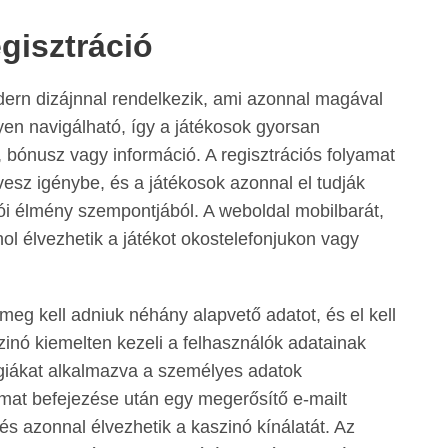
gisztráció
dern dizájnnal rendelkezik, ami azonnal magával
nyen navigálható, így a játékosok gyorsan
, bónusz vagy információ. A regisztrációs folyamat
esz igénybe, és a játékosok azonnal el tudják
lói élmény szempontjából. A weboldal mobilbarát,
hol élvezhetik a játékot okostelefonjukon vagy
meg kell adniuk néhány alapvető adatot, és el kell
szinó kiemelten kezeli a felhasználók adatainak
ógiákat alkalmazva a személyes adatok
mat befejezése után egy megerősítő e-mailt
és azonnal élvezhetik a kaszinó kínálatát. Az