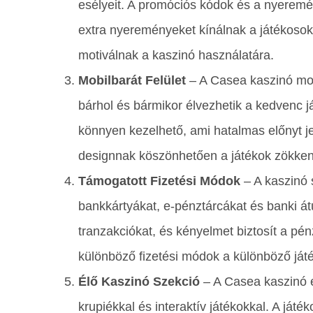
esélyeit. A promóciós kódok és a nyeremé
extra nyereményeket kínálnak a játékoso
motiválnak a kaszinó használatára.
Mobilbarát Felület
– A Casea kaszinó mobi
bárhol és bármikor élvezhetik a kedvenc já
könnyen kezelhető, ami hatalmas előnyt j
designnak köszönhetően a játékok zökke
Támogatott Fizetési Módok
– A kaszinó s
bankkártyákat, e-pénztárcákat és banki átu
tranzakciókat, és kényelmet biztosít a pén
különböző fizetési módok a különböző játé
Élő Kaszinó Szekció
– A Casea kaszinó él
krupiékkal és interaktív játékokkal. A játé