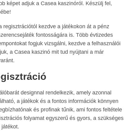
b képet adjuk a Casea kaszinóról. Készülj fel,
sébe!
a regisztrációtól kezdve a játékokon át a pénz
s szerencsejáték fontosságára is. Több évtizedes
mpontokat fogjuk vizsgálni, kezdve a felhasználói
tjuk, a Casea kaszinó mit tud nyújtani a már
aránt.
gisztráció
lóbarát designnal rendelkezik, amely azonnal
álható, a játékok és a fontos információk könnyen
gbízhatónak és profinak tűnik, ami fontos feltétele
isztrációs folyamat egyszerű és gyors, a szükséges
játékot.