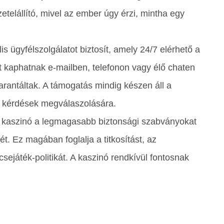
zetelállító, mivel az ember úgy érzi, mintha egy
s ügyfélszolgálatot biztosít, amely 24/7 elérhető a
t kaphatnak e-mailben, telefonon vagy élő chaten
arantáltak. A támogatás mindig készen áll a
 kérdések megválaszolására.
kaszinó a legmagasabb biztonsági szabványokat
ét. Ez magában foglalja a titkosítást, az
sejáték-politikát. A kaszinó rendkívül fontosnak