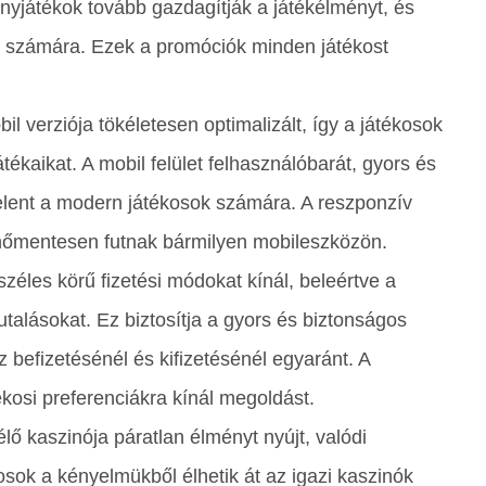
nyjátékok tovább gazdagítják a játékélményt, és
k számára. Ezek a promóciók minden játékost
l verziója tökéletesen optimalizált, így a játékosok
tékaikat. A mobil felület felhasználóbarát, gyors és
elent a modern játékosok számára. A reszponzív
nőmentesen futnak bármilyen mobileszközön.
zéles körű fizetési módokat kínál, beleértve a
talásokat. Ez biztosítja a gyors és biztonságos
z befizetésénél és kifizetésénél egyaránt. A
kosi preferenciákra kínál megoldást.
ő kaszinója páratlan élményt nyújt, valódi
kosok a kényelmükből élhetik át az igazi kaszinók