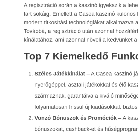
A regisztráció során a kaszinó igyekszik a leh
tart sokáig. Emellett a Casea kaszinó különös 
modern titkosítási technológiákat alkalmazva
Továbbá, a regisztráció után azonnal hozzáfé
kínálatához, ami azonnal növeli a kedvünket a
Top 7 Kiemelkedő Funk
Széles Játékkínálat
– A Casea kaszinó já
nyerőgéppel, asztali játékokkal és élő kasz
származnak, garantálva a kiváló minősége
folyamatosan frissül új kiadásokkal, bizto
Vonzó Bónuszok és Promóciók
– A kasz
bónuszokat, cashback-et és hűségprogramo