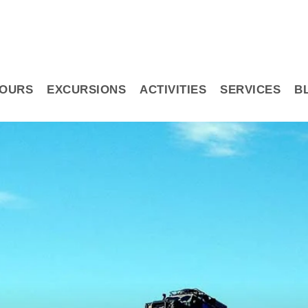
OURS
EXCURSIONS
ACTIVITIES
SERVICES
B