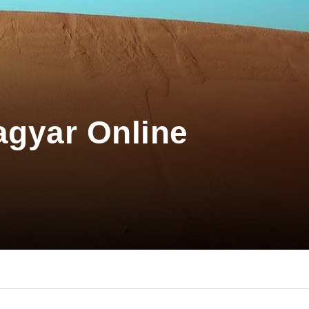
agyar Online