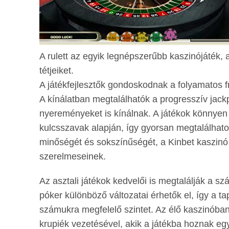
A rulett az egyik legnépszerűbb kaszinójáték, a
tétjeiket.
A játékfejlesztők gondoskodnak a folyamatos fr
A kínálatban megtalálhatók a progresszív jack
nyereményeket is kínálnak. A játékok könnyen 
kulcsszavak alapján, így gyorsan megtalálhat
minőségét és sokszínűségét, a Kinbet kaszinó 
szerelmeseinek.
Az asztali játékok kedvelői is megtalálják a szá
póker különböző változatai érhetők el, így a ta
számukra megfelelő szintet. Az élő kaszinóban
krupiék vezetésével, akik a játékba hoznak egy