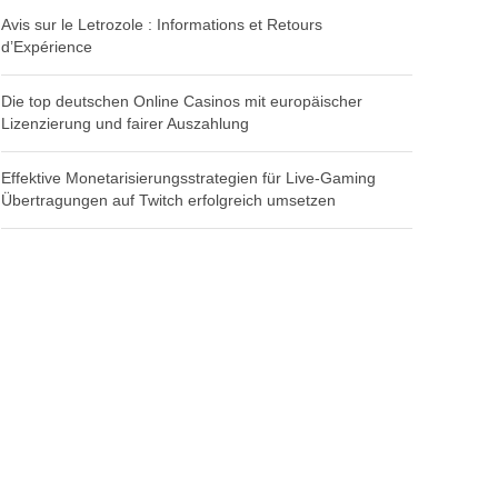
Avis sur le Letrozole : Informations et Retours
d’Expérience
Die top deutschen Online Casinos mit europäischer
Lizenzierung und fairer Auszahlung
Effektive Monetarisierungsstrategien für Live-Gaming
Übertragungen auf Twitch erfolgreich umsetzen