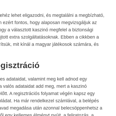
héz lehet eligazodni, és megtalálni a megbízható,
en ezért fontos, hogy alaposan megvizsgáljuk az
gy a választott kaszinó megfelel a biztonsági
tott extra szolgáltatásoknak. Ebben a cikkben a
ítsük, mit kínál a magyar játékosok számára, és
gisztráció
es adataidat, valamint meg kell adnod egy
 a valós adataidat add meg, mert a kaszinó
 előtt. A regisztrációs folyamat végén kapsz egy
mládat. Ha már rendelkezel számlával, a belépés
szavad megadása után azonnal belecsöppenhetsz a
l egy kellemes élményt nyújt, a feliratozás, a