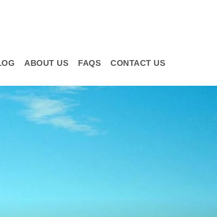
LOG
ABOUT US
FAQS
CONTACT US