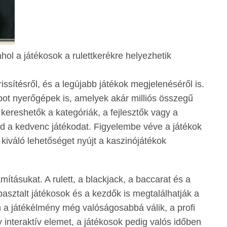
hol a játékosok a rulettkerékre helyezhetik
issítésről, és a legújabb játékok megjelenéséről is.
pot nyerőgépek is, amelyek akár milliós összegű
kereshetők a kategóriák, a fejlesztők vagy a
od a kedvenc játékodat. Figyelembe véve a játékok
kiváló lehetőséget nyújt a kaszinójátékok
mításukat. A rulett, a blackjack, a baccarat és a
pasztalt játékosok és a kezdők is megtalálhatják a
 a játékélmény még valóságosabbá válik, a profi
 interaktív elemet, a játékosok pedig valós időben