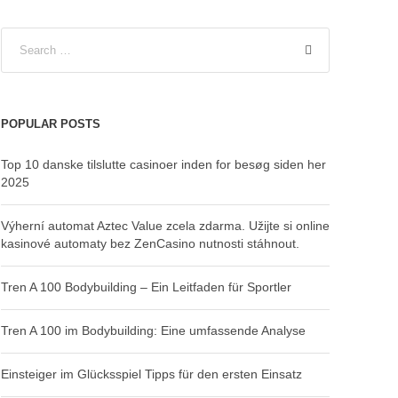
POPULAR POSTS
Top 10 danske tilslutte casinoer inden for besøg siden her
2025
Výherní automat Aztec Value zcela zdarma. Užijte si online
kasinové automaty bez ZenCasino nutnosti stáhnout.
Tren A 100 Bodybuilding – Ein Leitfaden für Sportler
Tren A 100 im Bodybuilding: Eine umfassende Analyse
Einsteiger im Glücksspiel Tipps für den ersten Einsatz