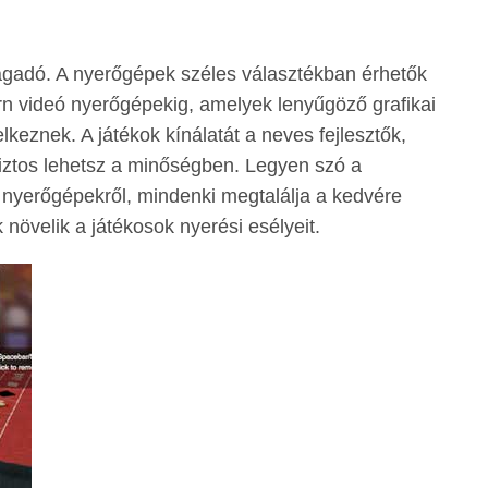
agadó. A nyerőgépek széles választékban érhetők
rn videó nyerőgépekig, amelyek lenyűgöző grafikai
lkeznek. A játékok kínálatát a neves fejlesztők,
 biztos lehetsz a minőségben. Legyen szó a
yerőgépekről, mindenki megtalálja a kedvére
növelik a játékosok nyerési esélyeit.