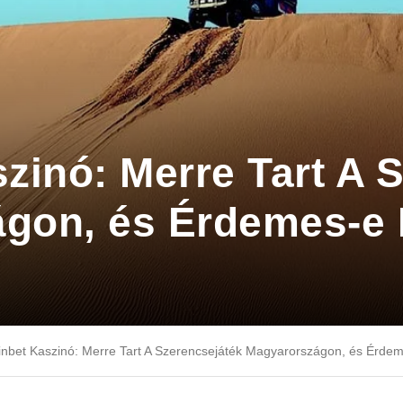
zinó: Merre Tart A 
gon, és Érdemes-e 
inbet Kaszinó: Merre Tart A Szerencsejáték Magyarországon, és Érdem