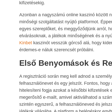
kifizetésekig.
Azonban a nagyszámú online kaszinó között ne
minőségi szolgáltatást nyújtó platformot. Épp
egyes szereplőket, és meggyőződjünk arról, ho
elvárásoknak, a játékok minőségének és a nyúj
Kinbet
kaszinót vesszük górcső alá, hogy kider
érdemes-e náluk szerencsét próbálni.
Első Benyomások és Re
A regisztráció során meg kell adnod a személy
felhasználónevet és egy jelszót. Fontos, hogy
hitelesíteni fogja azokat a későbbi kifizetések
megerősítő e-mailt, amivel aktiválhatod a szá
szintén egyszerű, a felhasználóneved és jel
játékok világába. A platform a belépéskor egybő