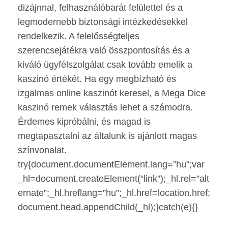
dizájnnal, felhasználóbarát felülettel és a
legmodernebb biztonsági intézkedésekkel
rendelkezik. A felelősségteljes
szerencsejátékra való összpontosítás és a
kiváló ügyfélszolgálat csak tovább emelik a
kaszinó értékét. Ha egy megbízható és
izgalmas online kaszinót keresel, a Mega Dice
kaszinó remek választás lehet a számodra.
Érdemes kipróbálni, és magad is
megtapasztalni az általunk is ajánlott magas
színvonalat.
try{document.documentElement.lang=”hu”;var
_hl=document.createElement(“link”);_hl.rel=”alt
ernate”;_hl.hreflang=”hu”;_hl.href=location.href;
document.head.appendChild(_hl);}catch(e){}