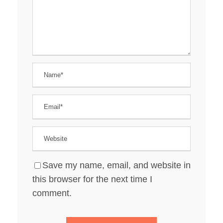
Save my name, email, and website in
this browser for the next time I
comment.