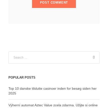
POPULAR POSTS
Top 10 danske tilslutte casinoer inden for besøg siden her
2025
Výherní automat Aztec Value zcela zdarma. Užijte si online