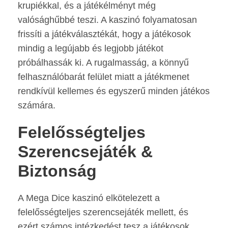
krupiékkal, és a játékélményt még
valósághűbbé teszi. A kaszinó folyamatosan
frissíti a játékválasztékát, hogy a játékosok
mindig a legújabb és legjobb játékot
próbálhassák ki. A rugalmasság, a könnyű
felhasználóbarát felület miatt a játékmenet
rendkívül kellemes és egyszerű minden játékos
számára.
Felelősségteljes
Szerencsejáték &
Biztonság
A Mega Dice kaszinó elkötelezett a
felelősségteljes szerencsejáték mellett, és
ezért számos intézkedést tesz a játékosok