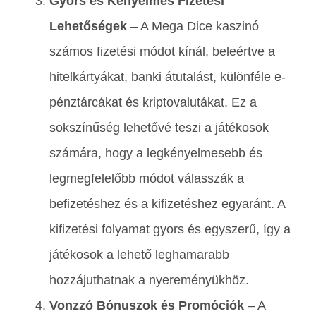
Gyors és Kényelmes Fizetési
Lehetőségek
– A Mega Dice kaszinó
számos fizetési módot kínál, beleértve a
hitelkártyákat, banki átutalást, különféle e-
pénztárcákat és kriptovalutákat. Ez a
sokszínűség lehetővé teszi a játékosok
számára, hogy a legkényelmesebb és
legmegfelelőbb módot válasszák a
befizetéshez és a kifizetéshez egyaránt. A
kifizetési folyamat gyors és egyszerű, így a
játékosok a lehető leghamarabb
hozzájuthatnak a nyereményükhöz.
Vonzzó Bónuszok és Promóciók
– A