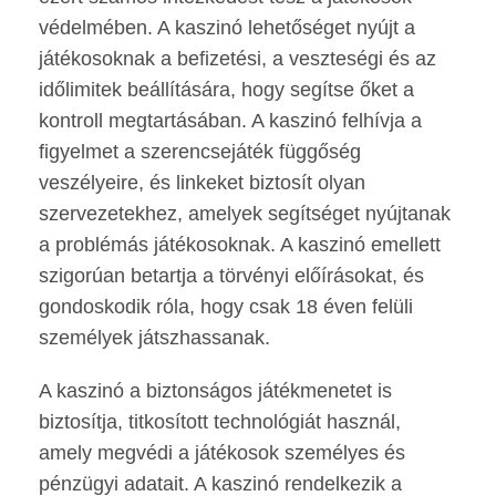
védelmében. A kaszinó lehetőséget nyújt a
játékosoknak a befizetési, a veszteségi és az
időlimitek beállítására, hogy segítse őket a
kontroll megtartásában. A kaszinó felhívja a
figyelmet a szerencsejáték függőség
veszélyeire, és linkeket biztosít olyan
szervezetekhez, amelyek segítséget nyújtanak
a problémás játékosoknak. A kaszinó emellett
szigorúan betartja a törvényi előírásokat, és
gondoskodik róla, hogy csak 18 éven felüli
személyek játszhassanak.
A kaszinó a biztonságos játékmenetet is
biztosítja, titkosított technológiát használ,
amely megvédi a játékosok személyes és
pénzügyi adatait. A kaszinó rendelkezik a