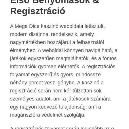
Első Benyomások &
Regisztráció
A Mega Dice kaszinó weboldala letisztult,
modern dizájnnal rendelkezik, amely
nagymértékben hozzájárul a felhasználói
élményhez. A weboldal könnyen navigálható, a
játékok egyszerűen megtalálhatók, és a fontos
információk gyorsan elérhetők. A regisztrációs
folyamat egyszerű és gyors, mindössze
néhány percet vesz igénybe. A kaszinó a
regisztráció során nem kér túlzottan sok
személyes adatot, ami a játékosok számára
egy nagyon kedvező tulajdonság, ami a
magánszféra védelmét szolgálja.
A regisztrációs folyamat során leginkább az e-