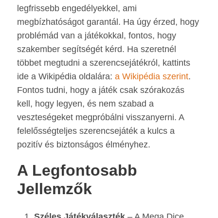
legfrissebb engedélyekkel, ami
megbízhatóságot garantál. Ha úgy érzed, hogy
problémád van a játékokkal, fontos, hogy
szakember segítségét kérd. Ha szeretnél
többet megtudni a szerencsejátékról, kattints
ide a Wikipédia oldalára:
a Wikipédia szerint
.
Fontos tudni, hogy a játék csak szórakozás
kell, hogy legyen, és nem szabad a
veszteségeket megpróbálni visszanyerni. A
felelősségteljes szerencsejáték a kulcs a
pozitív és biztonságos élményhez.
A Legfontosabb
Jellemzők
Széles Játékválaszték
– A Mega Dice