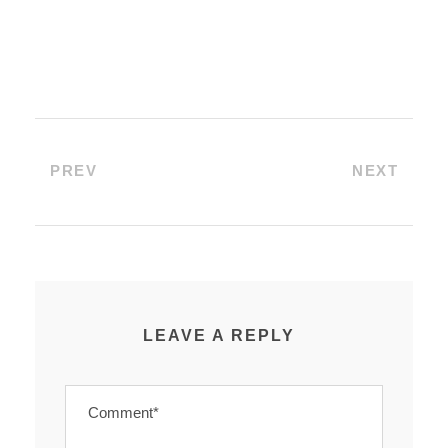
PREV
NEXT
LEAVE A REPLY