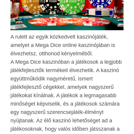
A rulett az egyik közkedvelt kaszinójáték,
amelyet a Mega Dice online kaszinójában is
élvezhetsz, otthonod kényelméből.
A Mega Dice kaszinóban a játékosok a legjobb
játékfejlesztők termékeit élvezhetik. A kaszinó
együttműködik nagyméretű, ismert
játékfejlesztő cégekkel, amelyek nagyszerű
játékokat kínálnak. A játékok a legmagasabb
minőséget képviselik, és a játékosok számára
egy nagyszerű szerencsejáték-élményt
nyújtanak. Az élő kaszinó lehetőséget ad a
játékosoknak, hogy valós időben játsszanak a