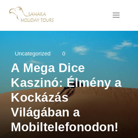
Uncategorized
0
A Mega Dice
Kaszinó: Élmény a
Kockázás
Világában a
Mobiltelefonodon!