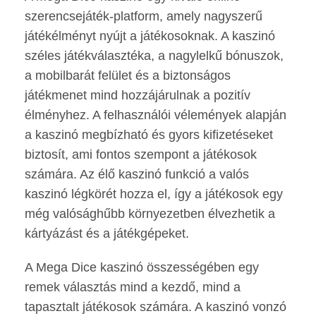
szerencsejáték-platform, amely nagyszerű
játékélményt nyújt a játékosoknak. A kaszinó
széles játékválasztéka, a nagylelkű bónuszok,
a mobilbarát felület és a biztonságos
játékmenet mind hozzájárulnak a pozitív
élményhez. A felhasználói vélemények alapján
a kaszinó megbízható és gyors kifizetéseket
biztosít, ami fontos szempont a játékosok
számára. Az élő kaszinó funkció a valós
kaszinó légkörét hozza el, így a játékosok egy
még valósághűbb környezetben élvezhetik a
kártyázást és a játékgépeket.
A Mega Dice kaszinó összességében egy
remek választás mind a kezdő, mind a
tapasztalt játékosok számára. A kaszinó vonzó