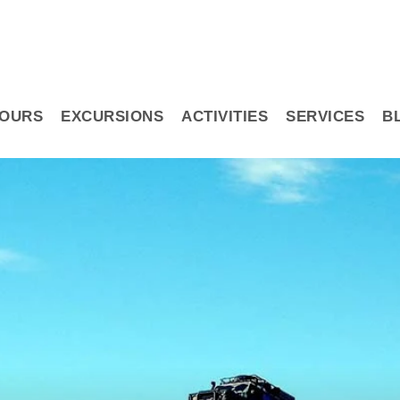
OURS
EXCURSIONS
ACTIVITIES
SERVICES
B