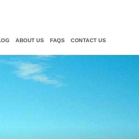
LOG
ABOUT US
FAQS
CONTACT US