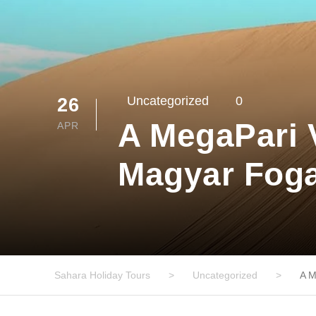
Uncategorized
0
26
A MegaPari V
APR
Magyar Fog
Sahara Holiday Tours
>
Uncategorized
>
A M