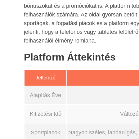
bónuszokat és a promóciókat is. A platform t
felhasználók számára. Az oldal gyorsan betö
sportágak, a fogadási piacok és a platform egy
jelenti, hogy a telefonos vagy tabletes felület
felhasználói élmény romlana.
Platform Áttekintés
Jellemző
Alapítás Éve
Kifizetési Idő
Változó
Sportpiacok
Nagyon széles, labdarúgás, te