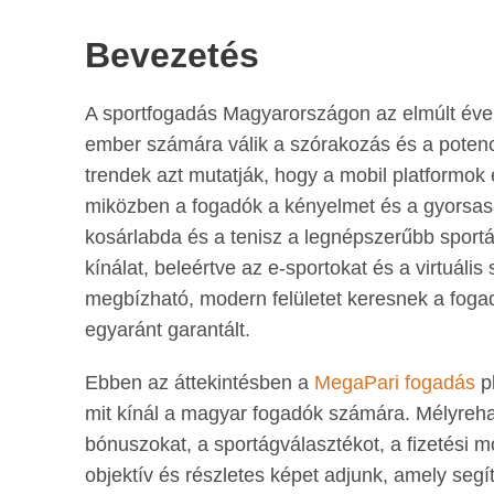
Bevezetés
A sportfogadás Magyarországon az elmúlt évekb
ember számára válik a szórakozás és a poten
trendek azt mutatják, hogy a mobil platformok
miközben a fogadók a kényelmet és a gyorsaság
kosárlabda és a tenisz a legnépszerűbb sport
kínálat, beleértve az e-sportokat és a virtuáli
megbízható, modern felületet keresnek a foga
egyaránt garantált.
Ebben az áttekintésben a
MegaPari fogadás
pl
mit kínál a magyar fogadók számára. Mélyreha
bónuszokat, a sportágválasztékot, a fizetési 
objektív és részletes képet adjunk, amely seg