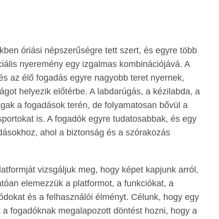
en óriási népszerűségre tett szert, és egyre több
ciális nyeremény egy izgalmas kombinációjává. A
 és az élő fogadás egyre nagyobb teret nyernek,
ot helyezik előtérbe. A labdarúgás, a kézilabda, a
ágak a fogadások terén, de folyamatosan bővül a
s sportokat is. A fogadók egyre tudatosabbak, és egy
dásokhoz, ahol a biztonság és a szórakozás
atformját vizsgáljuk meg, hogy képet kapjunk arról,
tóan elemezzük a platformot, a funkciókat, a
módokat és a felhasználói élményt. Célunk, hogy egy
ít a fogadóknak megalapozott döntést hozni, hogy a