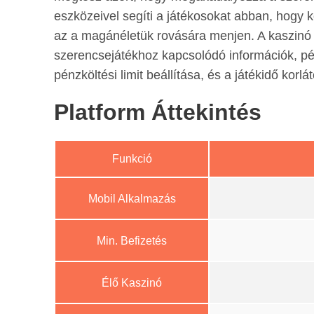
eszközeivel segíti a játékosokat abban, hogy k
az a magánéletük rovására menjen. A kaszinó 
szerencsejátékhoz kapcsolódó információk, pél
pénzköltési limit beállítása, és a játékidő korlá
Platform Áttekintés
Funkció
Mobil Alkalmazás
Min. Befizetés
Élő Kaszinó