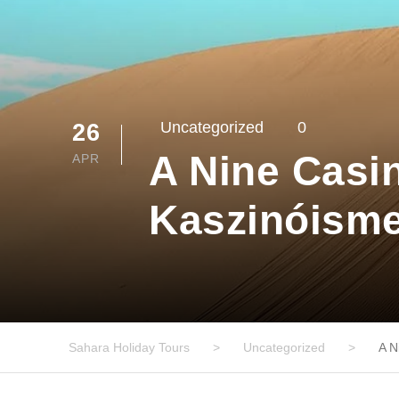
Uncategorized
0
26
A Nine Casi
APR
Kaszinóisme
Sahara Holiday Tours
>
Uncategorized
>
A N