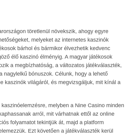
rországon töretlenül növekszik, ahogy egyre
hetőségeket, melyeket az internetes kaszinók
átékosok bárhol és bármikor élvezhetik kedvenc
űgöző élő kaszinó élményig. A magyar játékosok
zik a megbízhatóság, a változatos játékválaszték,
 a nagylelkű bónuszok. Célunk, hogy a lehető
 kaszinók világáról, és megvizsgáljuk, mit kínál a
dő kaszinóelemzésre, melyben a Nine Casino minden
aphassanak arról, mit várhatnak ettől az online
ciós folyamatot tekintjük át, majd a platform
elemezzük. Ezt követően a játékválaszték kerül