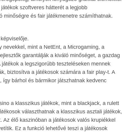
játékok szoftveres hátterét a legjobb
váló minőségre és fair játékmenetre számíthatnak.
 képviselője.
agy nevekkel, mint a NetEnt, a Microgaming, a
jlesztők garantálják a kiváló minőséget, a gazdag
A játékok a legszigorúbb teszteléseken mennek
k, biztosítva a játékosok számára a fair play-t. A
ő, így bárhol és bármikor játszhatnak kedvenc
no a klasszikus játékok, mint a blackjack, a rulett
játékosok választhatnak a klasszikus asztali játékok,
t. Az élő kaszinóban a játékosok valós krupiékkel
etítik. Ez a funkció lehetővé teszi a játékosok