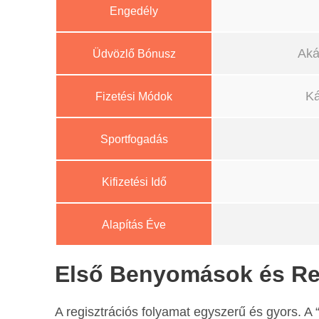
Engedély
Aká
Üdvözlő Bónusz
Ká
Fizetési Módok
Sportfogadás
Kifizetési Idő
Alapítás Éve
Első Benyomások és Re
A regisztrációs folyamat egyszerű és gyors. A