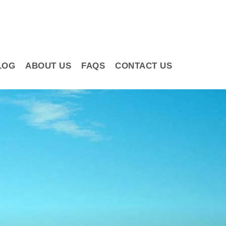
LOG
ABOUT US
FAQS
CONTACT US