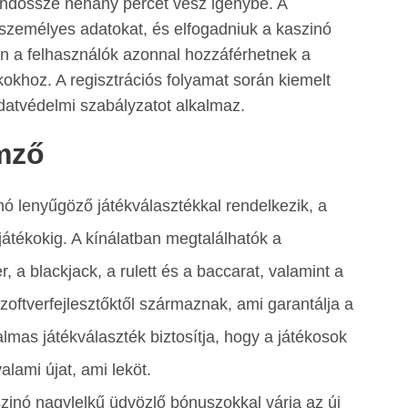
mindössze néhány percet vesz igénybe. A
személyes adatokat, és elfogadniuk a kaszinó
tően a felhasználók azonnal hozzáférhetnek a
kokhoz. A regisztrációs folyamat során kiemelt
adatvédelmi szabályzatot alkalmaz.
mző
inó lenyűgöző játékválasztékkal rendelkezik, a
átékokig. A kínálatban megtalálhatók a
, a blackjack, a rulett és a baccarat, valamint a
szoftverfejlesztőktől származnak, ami garantálja a
lmas játékválaszték biztosítja, hogy a játékosok
lami újat, ami leköt.
szinó nagylelkű üdvözlő bónuszokkal várja az új