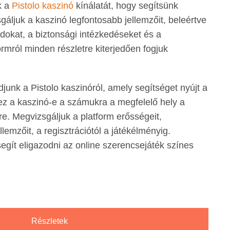
k a
Pistolo kaszinó
kínálatát, hogy segítsünk
ljuk a kaszinó legfontosabb jellemzőit, beleértve
ódokat, a biztonsági intézkedéseket és a
rmról minden részletre kiterjedően fogjuk
djunk a Pistolo kaszinóról, amely segítséget nyújt a
z a kaszinó-e a számukra a megfelelő hely a
re. Megvizsgáljuk a platform erősségeit,
lemzőit, a regisztrációtól a játékélményig.
egít eligazodni az online szerencsejáték színes
Részletek