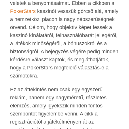
veletek a benyomásaimat. Ebben a cikkben a
PokerStars
kaszinót vesszük górcső alá, amely
a nemzetközi piacon is nagy népszerűségnek
örvend. Célom, hogy objektív képet fessek a
kaszinó kínálatáról, felhasználóbarát jellegéről,
a játékok minőségéről, a bónuszokról és a
biztonságról. A bejegyzés végére pedig minden
kérdésre választ kaptok, és megláthatjátok,
hogy a PokerStars megfelelő választás-e a
számotokra.
Ez az áttekintés nem csak egy egyszerű
reklám, hanem egy nagyméretű, részletes
elemzés, amely igyekszik minden fontos
szempontot figyelembe venni. A cikk a
regisztrációtól a játékélményen át az