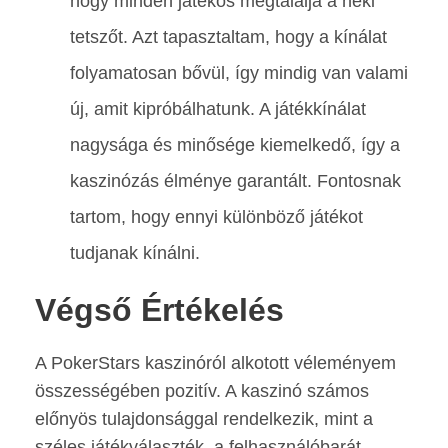
hogy minden játékos megtalálja a neki
tetszőt. Azt tapasztaltam, hogy a kínálat
folyamatosan bővül, így mindig van valami
új, amit kipróbálhatunk. A játékkínálat
nagysága és minősége kiemelkedő, így a
kaszinózás élménye garantált. Fontosnak
tartom, hogy ennyi különböző játékot
tudjanak kínálni.
Végső Értékelés
A PokerStars kaszinóról alkotott véleményem
összességében pozitív. A kaszinó számos
előnyös tulajdonsággal rendelkezik, mint a
széles játékválaszték, a felhasználóbarát