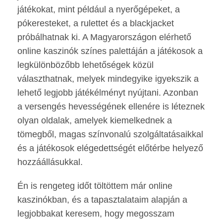
játékokat, mint például a nyerőgépeket, a
pókeresteket, a rulettet és a blackjacket
próbálhatnak ki. A Magyarországon elérhető
online kaszinók színes palettáján a játékosok a
legkülönbözőbb lehetőségek közül
választhatnak, melyek mindegyike igyekszik a
lehető legjobb játékélményt nyújtani. Azonban
a versengés hevességének ellenére is léteznek
olyan oldalak, amelyek kiemelkednek a
tömegből, magas színvonalú szolgáltatásaikkal
és a játékosok elégedettségét előtérbe helyező
hozzáállásukkal.
Én is rengeteg időt töltöttem már online
kaszinókban, és a tapasztalataim alapján a
legjobbakat keresem, hogy megosszam