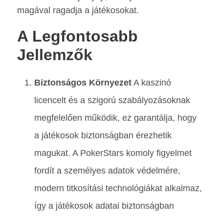
magával ragadja a játékosokat.
A Legfontosabb
Jellemzők
Biztonságos Környezet
A kaszinó
licencelt és a szigorú szabályozásoknak
megfelelően működik, ez garantálja, hogy
a játékosok biztonságban érezhetik
magukat. A PokerStars komoly figyelmet
fordít a személyes adatok védelmére,
modern titkosítási technológiákat alkalmaz,
így a játékosok adatai biztonságban