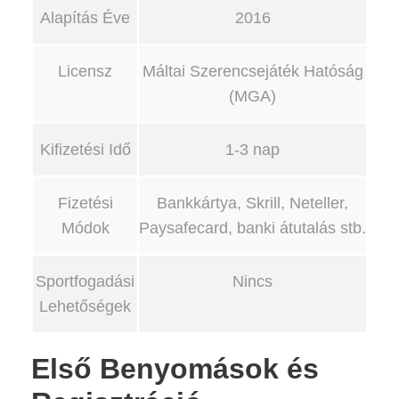
Alapítás Éve
2016
Licensz
Máltai Szerencsejáték Hatóság
(MGA)
Kifizetési Idő
1-3 nap
Fizetési
Bankkártya, Skrill, Neteller,
Módok
Paysafecard, banki átutalás stb.
Sportfogadási
Nincs
Lehetőségek
Első Benyomások és