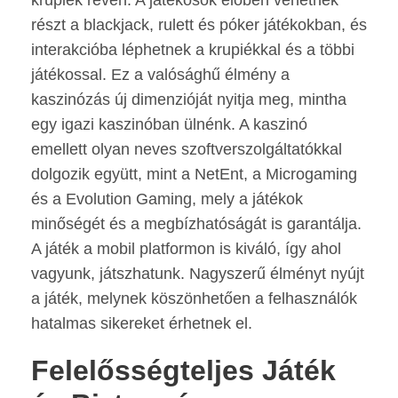
részt a blackjack, rulett és póker játékokban, és
interakcióba léphetnek a krupiékkal és a többi
játékossal. Ez a valósághű élmény a
kaszinózás új dimenzióját nyitja meg, mintha
egy igazi kaszinóban ülnénk. A kaszinó
emellett olyan neves szoftverszolgáltatókkal
dolgozik együtt, mint a NetEnt, a Microgaming
és a Evolution Gaming, mely a játékok
minőségét és a megbízhatóságát is garantálja.
A játék a mobil platformon is kiváló, így ahol
vagyunk, játszhatunk. Nagyszerű élményt nyújt
a játék, melynek köszönhetően a felhasználók
hatalmas sikereket érhetnek el.
Felelősségteljes Játék