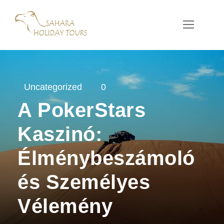
Uncategorized
0
A PokerStars
Kaszinó:
Élménybeszámoló
és Személyes
Vélemény