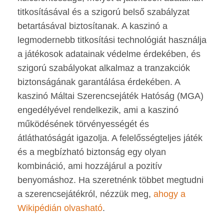
titkosításával és a szigorú belső szabályzat
betartásával biztosítanak. A kaszinó a
legmodernebb titkosítási technológiát használja
a játékosok adatainak védelme érdekében, és
szigorú szabályokat alkalmaz a tranzakciók
biztonságának garantálása érdekében. A
kaszinó Máltai Szerencsejáték Hatóság (MGA)
engedélyével rendelkezik, ami a kaszinó
működésének törvényességét és
átláthatóságát igazolja. A felelősségteljes játék
és a megbízható biztonság egy olyan
kombináció, ami hozzájárul a pozitív
benyomáshoz. Ha szeretnénk többet megtudni
a szerencsejátékról, nézzük meg,
ahogy a
Wikipédián olvasható
.