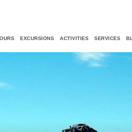
OURS
EXCURSIONS
ACTIVITIES
SERVICES
B