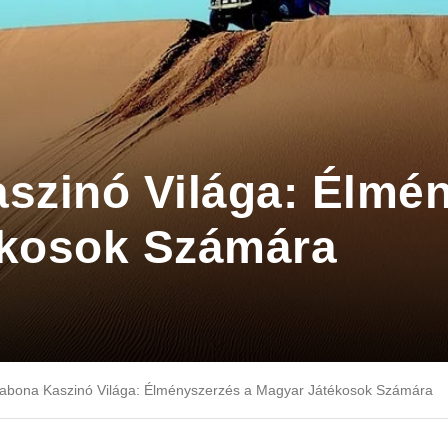
szinó Világa: Élmén
ékosok Számára
abona Kaszinó Világa: Élményszerzés a Magyar Játékosok Számára