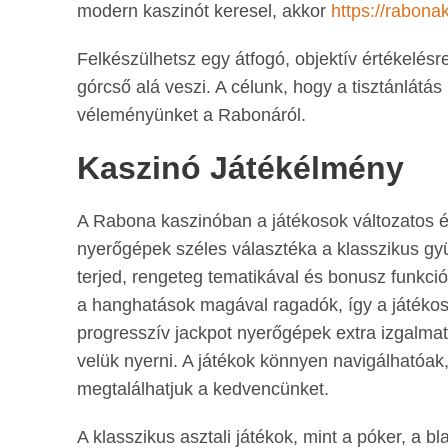
modern kaszinót keresel, akkor
https://rabona
Felkészülhetsz egy átfogó, objektív értékelés
górcső alá veszi. A célunk, hogy a tisztánlátás
véleményünket a Rabonáról.
Kaszinó Játékélmény
A Rabona kaszinóban a játékosok változatos é
nyerőgépek széles választéka a klasszikus g
terjed, rengeteg tematikával és bonusz funkció
a hanghatások magával ragadók, így a játékoso
progresszív jackpot nyerőgépek extra izgalma
velük nyerni. A játékok könnyen navigálhatóak
megtalálhatjuk a kedvencünket.
A klasszikus asztali játékok, mint a póker, a bl