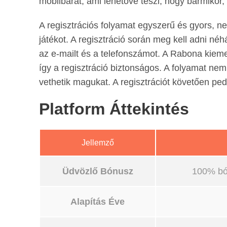
mobilbarát, ami lehetővé teszi, hogy bármikor
A regisztrációs folyamat egyszerű és gyors, ne
játékot. A regisztráció során meg kell adni néh
az e-mailt és a telefonszámot. A Rabona kiemel
így a regisztráció biztonságos. A folyamat nem
vethetik magukat. A regisztrációt követően pe
Platform Áttekintés
Jellemző
Üdvözlő Bónusz
100% bón
Alapítás Éve