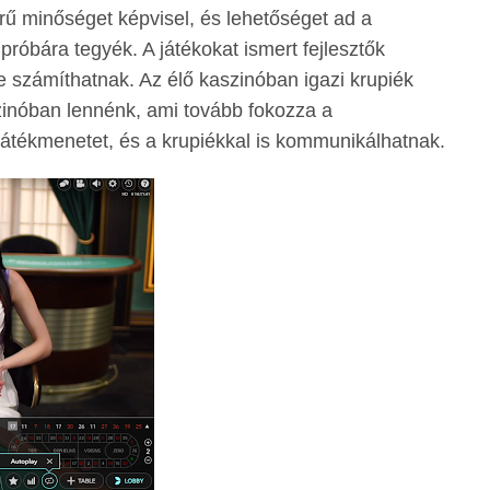
ű minőséget képvisel, és lehetőséget ad a
próbára tegyék. A játékokat ismert fejlesztők
re számíthatnak. Az élő kaszinóban igazi krupiék
zinóban lennénk, ami tovább fokozza a
 játékmenetet, és a krupiékkal is kommunikálhatnak.