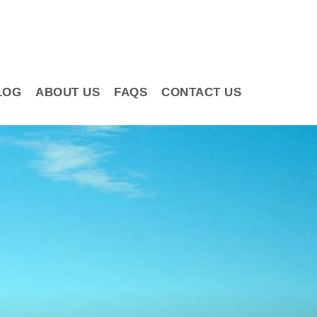
LOG
ABOUT US
FAQS
CONTACT US