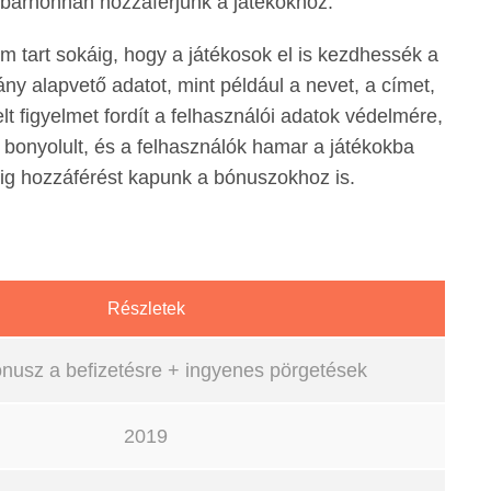
, bárhonnan hozzáférjünk a játékokhoz.
m tart sokáig, hogy a játékosok el is kezdhessék a
ány alapvető adatot, mint például a nevet, a címet,
t figyelmet fordít a felhasználói adatok védelmére,
 bonyolult, és a felhasználók hamar a játékokba
dig hozzáférést kapunk a bónuszokhoz is.
Részletek
usz a befizetésre + ingyenes pörgetések
2019