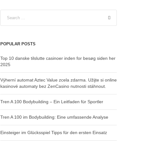
POPULAR POSTS
Top 10 danske tilslutte casinoer inden for besøg siden her
2025
Výherní automat Aztec Value zcela zdarma. Užijte si online
kasinové automaty bez ZenCasino nutnosti stáhnout.
Tren A 100 Bodybuilding – Ein Leitfaden für Sportler
Tren A 100 im Bodybuilding: Eine umfassende Analyse
Einsteiger im Glücksspiel Tipps für den ersten Einsatz