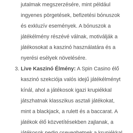
jutalmak megszerzésére, mint például
ingyenes pörgetések, befizetési bónuszok
és exkluzív események. A bónuszok a
játékélmény részévé válnak, motiválják a
játékosokat a kaszinó használatára és a
nyerési esélyek növelésére.
Live Kaszinó Élmény:
A Spin Casino élő
kaszinó szekciója valós idejű játékélményt
kínál, ahol a játékosok igazi krupiékkal
játszhatnak klasszikus asztali játékokat,
mint a blackjack, a rulett és a baccarat. A
játékok élő közvetítésekben zajlanak, a
játékosok pedig cseveghetnek a krupiékkal