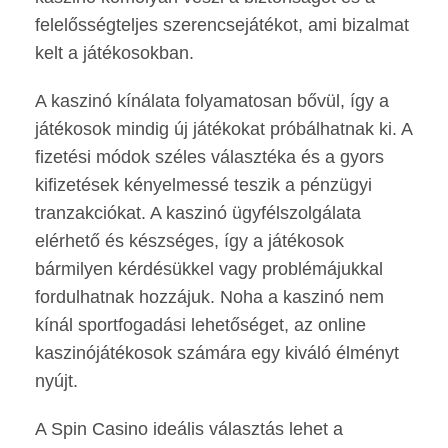
felelősségteljes szerencsejátékot, ami bizalmat
kelt a játékosokban.
A kaszinó kínálata folyamatosan bővül, így a
játékosok mindig új játékokat próbálhatnak ki. A
fizetési módok széles választéka és a gyors
kifizetések kényelmessé teszik a pénzügyi
tranzakciókat. A kaszinó ügyfélszolgálata
elérhető és készséges, így a játékosok
bármilyen kérdésükkel vagy problémájukkal
fordulhatnak hozzájuk. Noha a kaszinó nem
kínál sportfogadási lehetőséget, az online
kaszinójátékosok számára egy kiváló élményt
nyújt.
A Spin Casino ideális választás lehet a