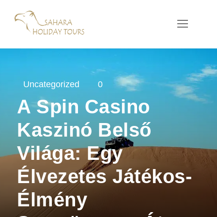
Uncategorized
0
A Spin Casino
Kaszinó Belső
Világa: Egy
Élvezetes Játékos-
Élmény