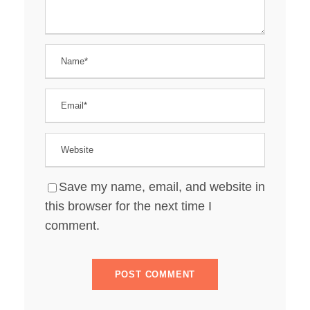
Save my name, email, and website in
this browser for the next time I
comment.