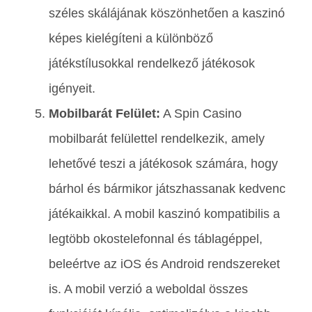
széles skálájának köszönhetően a kaszinó
képes kielégíteni a különböző
játékstílusokkal rendelkező játékosok
igényeit.
Mobilbarát Felület:
A Spin Casino
mobilbarát felülettel rendelkezik, amely
lehetővé teszi a játékosok számára, hogy
bárhol és bármikor játszhassanak kedvenc
játékaikkal. A mobil kaszinó kompatibilis a
legtöbb okostelefonnal és táblagéppel,
beleértve az iOS és Android rendszereket
is. A mobil verzió a weboldal összes