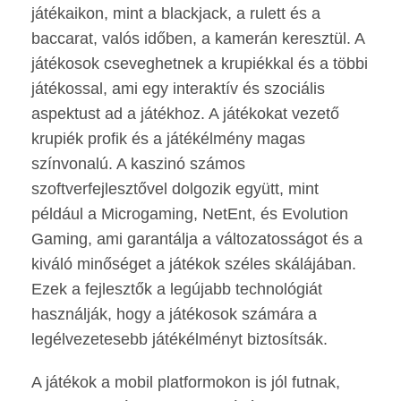
játékaikon, mint a blackjack, a rulett és a
baccarat, valós időben, a kamerán keresztül. A
játékosok cseveghetnek a krupiékkal és a többi
játékossal, ami egy interaktív és szociális
aspektust ad a játékhoz. A játékokat vezető
krupiék profik és a játékélmény magas
színvonalú. A kaszinó számos
szoftverfejlesztővel dolgozik együtt, mint
például a Microgaming, NetEnt, és Evolution
Gaming, ami garantálja a változatosságot és a
kiváló minőséget a játékok széles skálájában.
Ezek a fejlesztők a legújabb technológiát
használják, hogy a játékosok számára a
legélvezetesebb játékélményt biztosítsák.
A játékok a mobil platformokon is jól futnak,