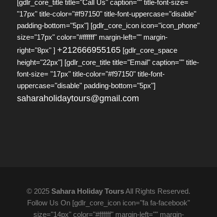
[gdlr_core_title title="Call Us" caption="" title-font-size=
"17px" title-color="#f97150" title-font-uppercase="disable"
padding-bottom="5px"] [gdlr_core_icon icon="icon_phone"
size="17px" color="#ffffff" margin-left="" margin-
+212666955165
right="8px" ]
[gdlr_core_space
height="22px"] [gdlr_core_title title="Email" caption="" title-
font-size= "17px" title-color="#f97150" title-font-
uppercase="disable" padding-bottom="5px"]
saharaholidaytours@gmail.com
© 2025
Sahara Holiday Tours
All Rights Reserved.
Follow Us On [gdlr_core_icon icon="fa fa-facebook"
size="14px" color="#ffffff" margin-left="" margin-