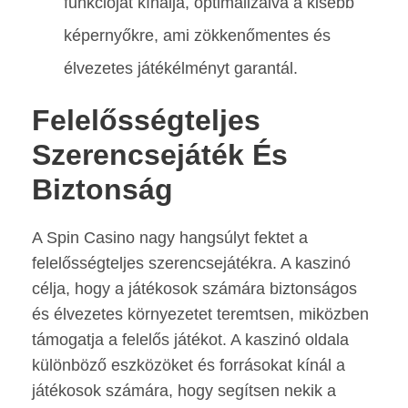
funkcióját kínálja, optimalizálva a kisebb
képernyőkre, ami zökkenőmentes és
élvezetes játékélményt garantál.
Felelősségteljes
Szerencsejáték És
Biztonság
A Spin Casino nagy hangsúlyt fektet a
felelősségteljes szerencsejátékra. A kaszinó
célja, hogy a játékosok számára biztonságos
és élvezetes környezetet teremtsen, miközben
támogatja a felelős játékot. A kaszinó oldala
különböző eszközöket és forrásokat kínál a
játékosok számára, hogy segítsen nekik a