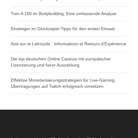
Tren A 100 im Bodybuilding: Eine umfassende Analyse
Einsteiger im Glücksspiel Tipps für den ersten Einsatz
Avis sur le Letrozole : Informations et Retours d’Expérience
Die top deutschen Online Casinos mit europäischer
Lizenzierung und fairer Auszahlung
Effektive Monetarisierungsstrategien für Live-Gaming
Übertragungen auf Twitch erfolgreich umsetzen