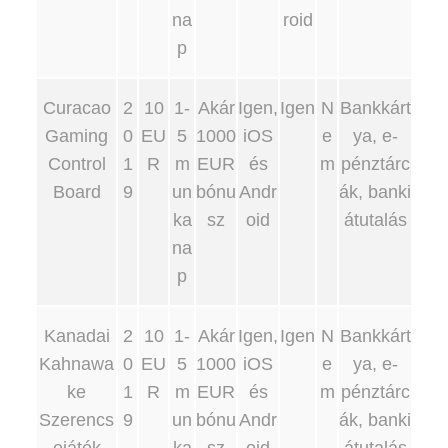
na
roid
p
Curacao
2
10
1-
Akár
Igen,
Igen
N
Bankkárt
Gaming
0
EU
5
1000
iOS
e
ya, e-
Control
1
R
m
EUR
és
m
pénztárc
Board
9
un
bónu
Andr
ák, banki
ka
sz
oid
átutalás
na
p
Kanadai
2
10
1-
Akár
Igen,
Igen
N
Bankkárt
Kahnawa
0
EU
5
1000
iOS
e
ya, e-
ke
1
R
m
EUR
és
m
pénztárc
Szerencs
9
un
bónu
Andr
ák, banki