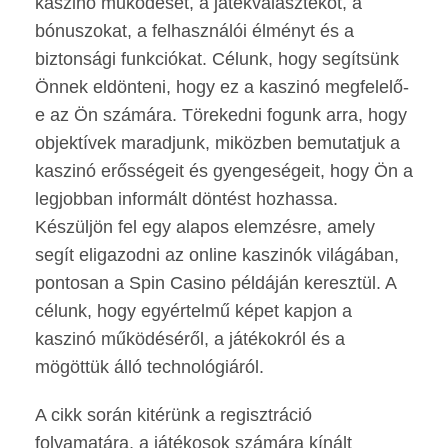
kaszinó működését, a játékválasztékot, a
bónuszokat, a felhasználói élményt és a
biztonsági funkciókat. Célunk, hogy segítsünk
Önnek eldönteni, hogy ez a kaszinó megfelelő-
e az Ön számára. Törekedni fogunk arra, hogy
objektívek maradjunk, miközben bemutatjuk a
kaszinó erősségeit és gyengeségeit, hogy Ön a
legjobban informált döntést hozhassa.
Készüljön fel egy alapos elemzésre, amely
segít eligazodni az online kaszinók világában,
pontosan a Spin Casino példáján keresztül. A
célunk, hogy egyértelmű képet kapjon a
kaszinó működéséről, a játékokról és a
mögöttük álló technológiáról.
A cikk során kitérünk a regisztráció
folyamatára, a játékosok számára kínált