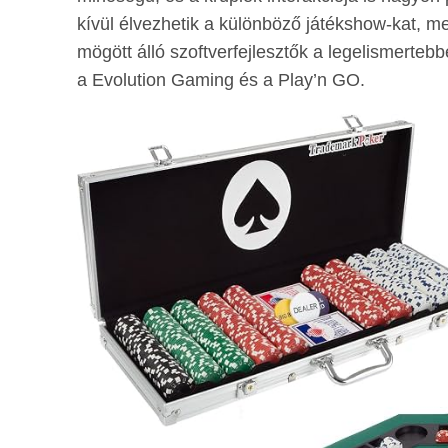
kívül élvezhetik a különböző játékshow-kat, m
mögött álló szoftverfejlesztők a legelismerteb
a Evolution Gaming és a Play’n GO.