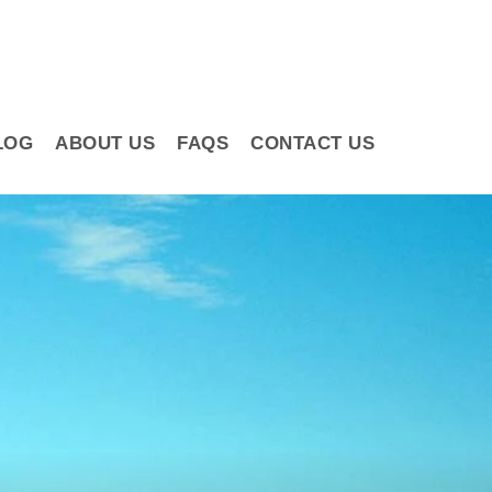
LOG
ABOUT US
FAQS
CONTACT US