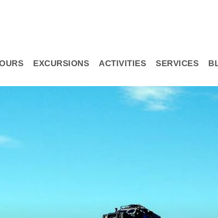
OURS
EXCURSIONS
ACTIVITIES
SERVICES
B