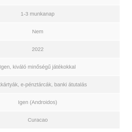
1-3 munkanap
Nem
2022
Igen, kiváló minőségű játékokkal
kártyák, e-pénztárcák, banki átutalás
Igen (Androidos)
Curacao