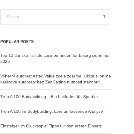
POPULAR POSTS
Top 10 danske tilslutte casinoer inden for besøg siden her
2025
Výherní automat Aztec Value zcela zdarma. Užijte si online
kasinové automaty bez ZenCasino nutnosti stáhnout.
Tren A 100 Bodybuilding – Ein Leitfaden für Sportler
Tren A 100 im Bodybuilding: Eine umfassende Analyse
Einsteiger im Glücksspiel Tipps für den ersten Einsatz