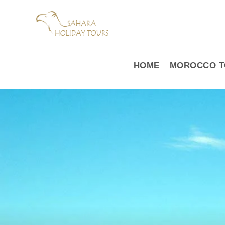
HOME
MOROCCO T