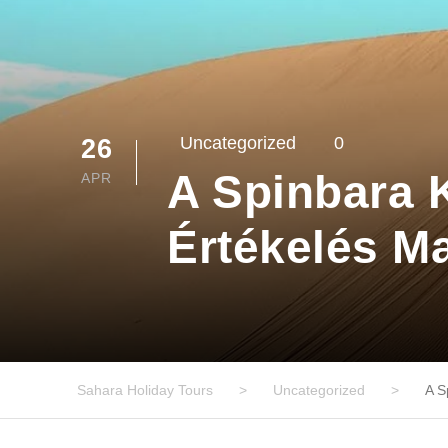
Uncategorized
0
26
A Spinbara 
APR
Értékelés M
Sahara Holiday Tours
>
Uncategorized
>
A S