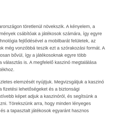
országon töretlenül növekszik. A kényelem, a
emények csábítóak a játékosok számára, így egyre
chnológia fejlődésével a mobilbarát felületek, az
dok még vonzóbbá teszik ezt a szórakozási formát. A
osan bővül, így a játékosoknak egyre több
 választás is. A megfelelő kaszinó megtalálása
tékhoz.
zletes elemzését nyújtjuk. Megvizsgáljuk a kaszinó
 fizetési lehetőségeket és a biztonsági
tívebb képet adjuk a kaszinóról, és segítsünk a
zni. Törekszünk arra, hogy minden lényeges
és a tapasztalt játékosok egyaránt hasznos