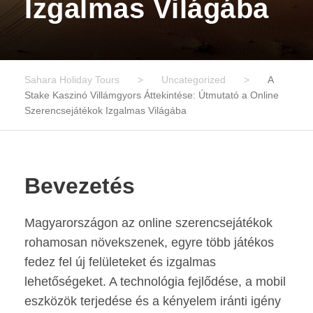
Izgalmas Világába
Sahara Holiday Tours
>
Uncategorized
>
A
Stake Kaszinó Villámgyors Áttekintése: Útmutató a Online
Szerencsejátékok Izgalmas Világába
Bevezetés
Magyarországon az online szerencsejátékok
rohamosan növekszenek, egyre több játékos
fedez fel új felületeket és izgalmas
lehetőségeket. A technológia fejlődése, a mobil
eszközök terjedése és a kényelem iránti igény