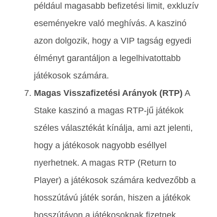
például magasabb befizetési limit, exkluzív
eseményekre való meghívás. A kaszinó
azon dolgozik, hogy a VIP tagság egyedi
élményt garantáljon a legelhivatottabb
játékosok számára.
Magas Visszafizetési Arányok (RTP)
A
Stake kaszinó a magas RTP-jű játékok
széles választékát kínálja, ami azt jelenti,
hogy a játékosok nagyobb eséllyel
nyerhetnek. A magas RTP (Return to
Player) a játékosok számára kedvezőbb a
hosszútávú játék során, hiszen a játékok
hosszútávon a játékosoknak fizetnek