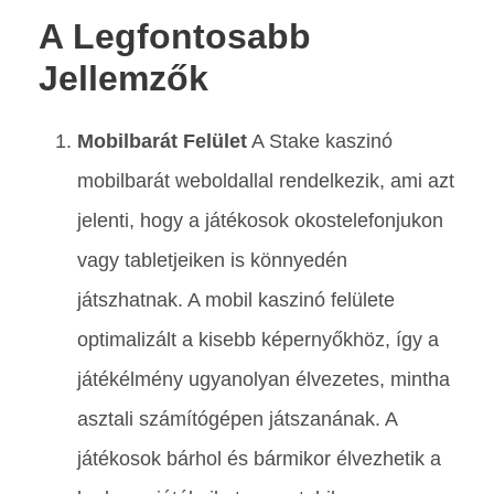
A Legfontosabb
Jellemzők
Mobilbarát Felület
A Stake kaszinó
mobilbarát weboldallal rendelkezik, ami azt
jelenti, hogy a játékosok okostelefonjukon
vagy tabletjeiken is könnyedén
játszhatnak. A mobil kaszinó felülete
optimalizált a kisebb képernyőkhöz, így a
játékélmény ugyanolyan élvezetes, mintha
asztali számítógépen játszanának. A
játékosok bárhol és bármikor élvezhetik a