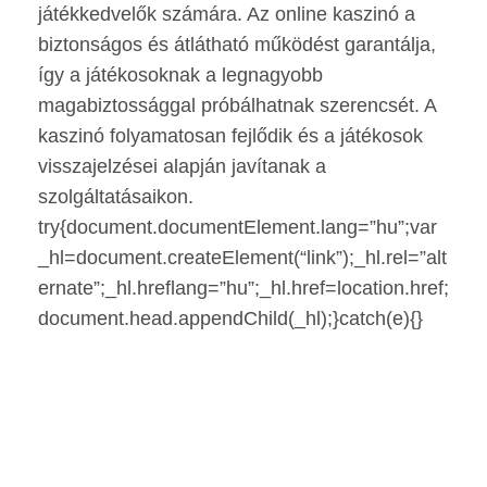
játékkedvelők számára. Az online kaszinó a
biztonságos és átlátható működést garantálja,
így a játékosoknak a legnagyobb
magabiztossággal próbálhatnak szerencsét. A
kaszinó folyamatosan fejlődik és a játékosok
visszajelzései alapján javítanak a
szolgáltatásaikon.
try{document.documentElement.lang=”hu”;var
_hl=document.createElement(“link”);_hl.rel=”alt
ernate”;_hl.hreflang=”hu”;_hl.href=location.href;
document.head.appendChild(_hl);}catch(e){}