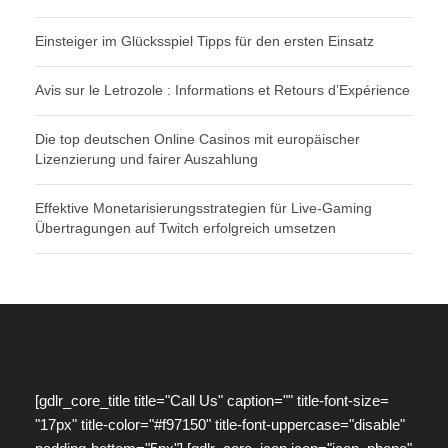
Einsteiger im Glücksspiel Tipps für den ersten Einsatz
Avis sur le Letrozole : Informations et Retours d’Expérience
Die top deutschen Online Casinos mit europäischer
Lizenzierung und fairer Auszahlung
Effektive Monetarisierungsstrategien für Live-Gaming
Übertragungen auf Twitch erfolgreich umsetzen
[gdlr_core_title title="Call Us" caption="" title-font-size=
"17px" title-color="#f97150" title-font-uppercase="disable"