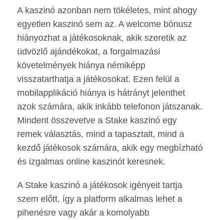
A kaszinó azonban nem tökéletes, mint ahogy
egyetlen kaszinó sem az. A welcome bónusz
hiányozhat a játékosoknak, akik szeretik az
üdvözlő ajándékokat, a forgalmazási
követelmények hiánya némiképp
visszatarthatja a játékosokat. Ezen felül a
mobilapplikáció hiánya is hátrányt jelenthet
azok számára, akik inkább telefonon játszanak.
Mindent összevetve a Stake kaszinó egy
remek választás, mind a tapasztalt, mind a
kezdő játékosok számára, akik egy megbízható
és izgalmas online kaszinót keresnek.
A Stake kaszinó a játékosok igényeit tartja
szem előtt, így a platform alkalmas lehet a
pihenésre vagy akár a komolyabb