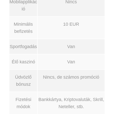
Mobilapplikác
Nincs
ió
Minimális
10 EUR
befizetés
Sportfogadás
Van
Élő kaszinó
Van
Üdvözlő
Nincs, de számos promóció
bónusz
Fizetési
Bankkártya, Kriptovaluták, Skrill,
módok
Neteller, stb.