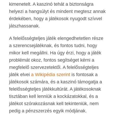
kimenetelt. A kaszinó tehát a biztonságra
helyezi a hangsúlyt és mindent megtesz annak
érdekében, hogy a játékosok nyugodt szívvel
játszhassanak.
A felelősségteljes játék elengedhetetlen része
a szerencsejátéknak, és fontos tudni, hogy
mikor kell megállni. Ha úgy érzi, hogy a játék
problémát okoz, fontos segítséget kérni a
megfelelő szervezetektől. A felelősségteljes
játék elvei
a Wikipédia szerint
is fontosak a
játékosok számára, és a kaszinó támogatja a
felelősségteljes játékkultúrát. A játékosoknak
tisztában kell lenniük a kockázatokkal, és a
játékot szórakozásnak kell tekinteniük, nem
pedig a pénzszerzés egyik módjának.