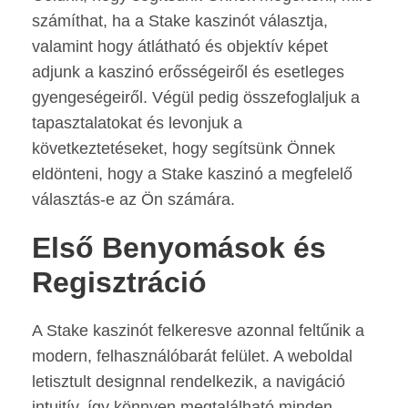
számíthat, ha a Stake kaszinót választja,
valamint hogy átlátható és objektív képet
adjunk a kaszinó erősségeiről és esetleges
gyengeségeiről. Végül pedig összefoglaljuk a
tapasztalatokat és levonjuk a
következtetéseket, hogy segítsünk Önnek
eldönteni, hogy a Stake kaszinó a megfelelő
választás-e az Ön számára.
Első Benyomások és
Regisztráció
A Stake kaszinót felkeresve azonnal feltűnik a
modern, felhasználóbarát felület. A weboldal
letisztult designnal rendelkezik, a navigáció
intuitív, így könnyen megtalálható minden,