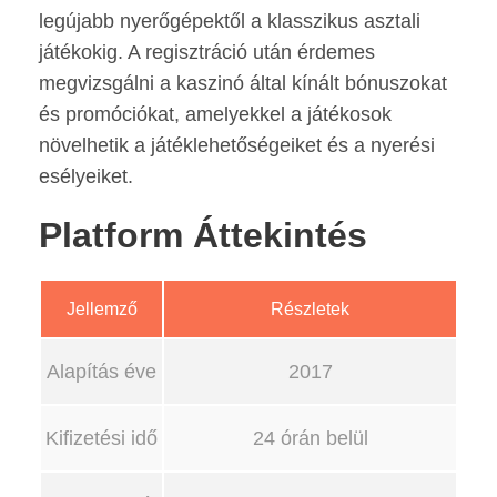
legújabb nyerőgépektől a klasszikus asztali
játékokig. A regisztráció után érdemes
megvizsgálni a kaszinó által kínált bónuszokat
és promóciókat, amelyekkel a játékosok
növelhetik a játéklehetőségeiket és a nyerési
esélyeiket.
Platform Áttekintés
Jellemző
Részletek
Alapítás éve
2017
Kifizetési idő
24 órán belül