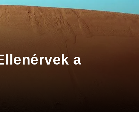
Ellenérvek a