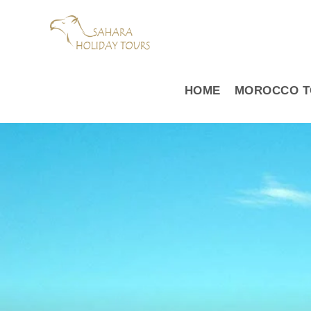
HOME
MOROCCO T