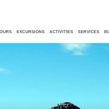
OURS
EXCURSIONS
ACTIVITIES
SERVICES
B