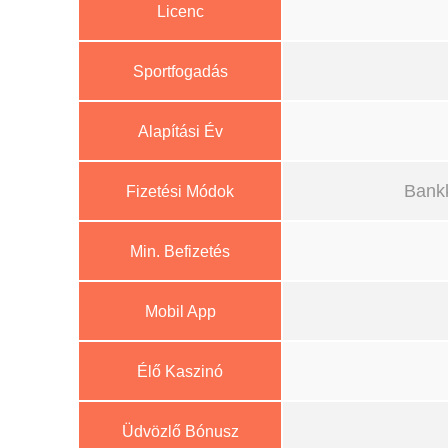
Licenc
Sportfogadás
Alapítási Év
Bankk
Fizetési Módok
Min. Befizetés
Mobil App
Élő Kaszinó
Üdvözlő Bónusz