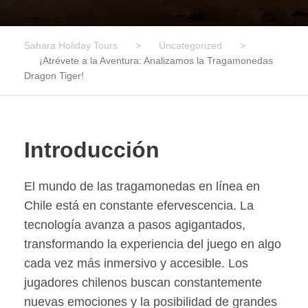
Sahara Holiday Tours
>
Uncategorized
>
¡Atrévete a la Aventura: Analizamos la Tragamonedas
Dragon Tiger!
Introducción
El mundo de las tragamonedas en línea en
Chile está en constante efervescencia. La
tecnología avanza a pasos agigantados,
transformando la experiencia del juego en algo
cada vez más inmersivo y accesible. Los
jugadores chilenos buscan constantemente
nuevas emociones y la posibilidad de grandes