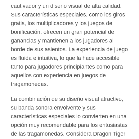
cautivador y un diseño visual de alta calidad.
Sus características especiales, como los giros
gratis, los multiplicadores y los juegos de
bonificación, ofrecen un gran potencial de
ganancias y mantienen a los jugadores al
borde de sus asientos. La experiencia de juego
es fluida e intuitiva, lo que la hace accesible
tanto para jugadores principiantes como para
aquellos con experiencia en juegos de
tragamonedas.
La combinación de su diseño visual atractivo,
su banda sonora envolvente y sus
características especiales lo convierten en una
opción muy recomendable para los entusiastas
de las tragamonedas. Considera Dragon Tiger