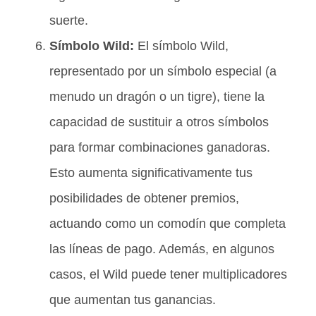
suerte.
Símbolo Wild:
El símbolo Wild,
representado por un símbolo especial (a
menudo un dragón o un tigre), tiene la
capacidad de sustituir a otros símbolos
para formar combinaciones ganadoras.
Esto aumenta significativamente tus
posibilidades de obtener premios,
actuando como un comodín que completa
las líneas de pago. Además, en algunos
casos, el Wild puede tener multiplicadores
que aumentan tus ganancias.