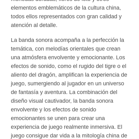
elementos emblemáticos de la cultura china,
todos ellos representados con gran calidad y
atención al detalle.
La banda sonora acompaña a la perfección la
temática, con melodías orientales que crean
una atmósfera envolvente y emocionante. Los
efectos de sonido, como el rugido del tigre o el
aliento del dragón, amplifican la experiencia de
juego, sumergiendo al jugador en un universo
de fantasía y aventura. La combinación del
diseño visual cautivador, la banda sonora
envolvente y los efectos de sonido
emocionantes se unen para crear una
experiencia de juego realmente inmersiva. El
juego consigue dar vida a la mitología china de