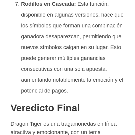
Rodillos en Cascada:
Esta función,
disponible en algunas versiones, hace que
los símbolos que forman una combinación
ganadora desaparezcan, permitiendo que
nuevos símbolos caigan en su lugar. Esto
puede generar múltiples ganancias
consecutivas con una sola apuesta,
aumentando notablemente la emoción y el
potencial de pagos.
Veredicto Final
Dragon Tiger es una tragamonedas en línea
atractiva y emocionante, con un tema