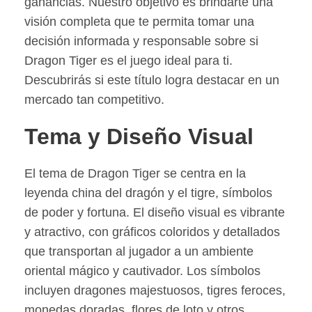
ganancias. Nuestro objetivo es brindarte una
visión completa que te permita tomar una
decisión informada y responsable sobre si
Dragon Tiger es el juego ideal para ti.
Descubrirás si este título logra destacar en un
mercado tan competitivo.
Tema y Diseño Visual
El tema de Dragon Tiger se centra en la
leyenda china del dragón y el tigre, símbolos
de poder y fortuna. El diseño visual es vibrante
y atractivo, con gráficos coloridos y detallados
que transportan al jugador a un ambiente
oriental mágico y cautivador. Los símbolos
incluyen dragones majestuosos, tigres feroces,
monedas doradas, flores de loto y otros