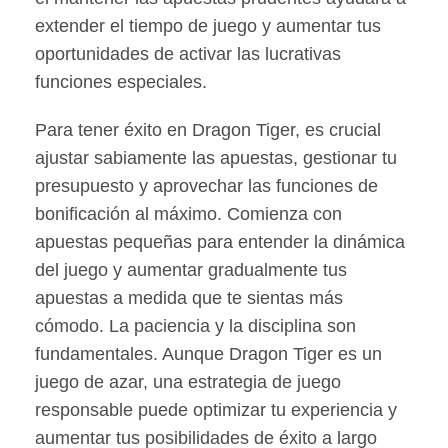
extender el tiempo de juego y aumentar tus
oportunidades de activar las lucrativas
funciones especiales.
Para tener éxito en Dragon Tiger, es crucial
ajustar sabiamente las apuestas, gestionar tu
presupuesto y aprovechar las funciones de
bonificación al máximo. Comienza con
apuestas pequeñas para entender la dinámica
del juego y aumentar gradualmente tus
apuestas a medida que te sientas más
cómodo. La paciencia y la disciplina son
fundamentales. Aunque Dragon Tiger es un
juego de azar, una estrategia de juego
responsable puede optimizar tu experiencia y
aumentar tus posibilidades de éxito a largo