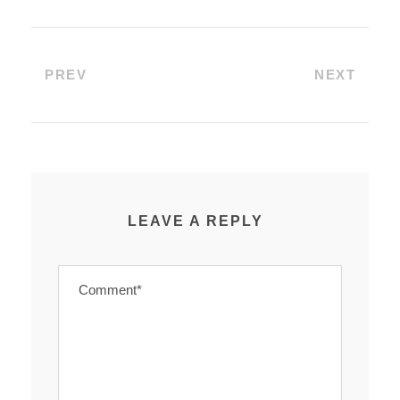
PREV
NEXT
LEAVE A REPLY