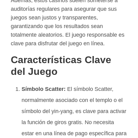
Además, estos casinos suelen someterse a
auditorías regulares para asegurar que sus
juegos sean justos y transparentes,
garantizando que los resultados sean
totalmente aleatorios. El juego responsable es
clave para disfrutar del juego en línea.
Características Clave
del Juego
Símbolo Scatter:
El símbolo Scatter,
normalmente asociado con el templo o el
símbolo del yin-yang, es clave para activar
la función de giros gratis. No necesita
estar en una línea de pago específica para