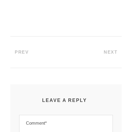
PREV
NEXT
LEAVE A REPLY