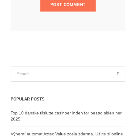
POPULAR POSTS
Top 10 danske tilslutte casinoer inden for besøg siden her
2025
Výherní automat Aztec Value zcela zdarma. Užijte si online