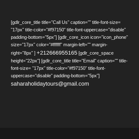
[gdlr_core_title title="Call Us" caption="" title-font-size=
"17px" title-color="#f97150" title-font-uppercase="disable"
padding-bottom="5px"] [gdlr_core_icon icon="icon_phone"
size="17px" color="#ffffff" margin-left="" margin-
+212666955165
right="8px" ]
[gdlr_core_space
height="22px"] [gdlr_core_title title="Email" caption="" title-
font-size= "17px" title-color="#f97150" title-font-
uppercase="disable" padding-bottom="5px"]
saharaholidaytours@gmail.com