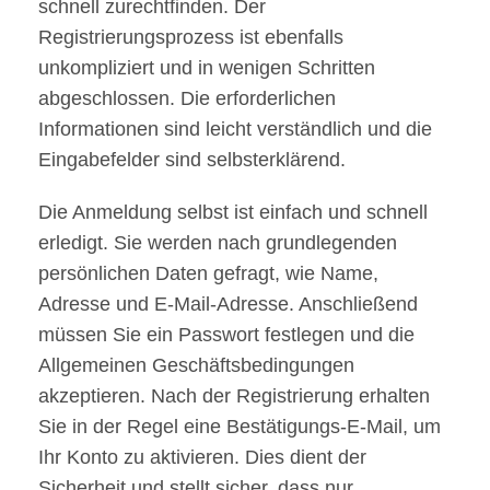
schnell zurechtfinden. Der
Registrierungsprozess ist ebenfalls
unkompliziert und in wenigen Schritten
abgeschlossen. Die erforderlichen
Informationen sind leicht verständlich und die
Eingabefelder sind selbsterklärend.
Die Anmeldung selbst ist einfach und schnell
erledigt. Sie werden nach grundlegenden
persönlichen Daten gefragt, wie Name,
Adresse und E-Mail-Adresse. Anschließend
müssen Sie ein Passwort festlegen und die
Allgemeinen Geschäftsbedingungen
akzeptieren. Nach der Registrierung erhalten
Sie in der Regel eine Bestätigungs-E-Mail, um
Ihr Konto zu aktivieren. Dies dient der
Sicherheit und stellt sicher, dass nur