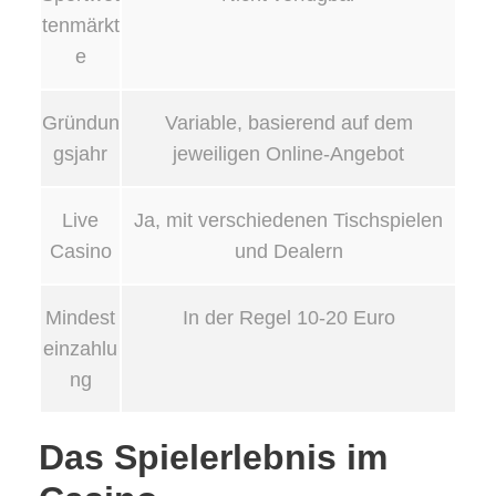
tenmärkt
e
Gründun
Variable, basierend auf dem
gsjahr
jeweiligen Online-Angebot
Live
Ja, mit verschiedenen Tischspielen
Casino
und Dealern
Mindest
In der Regel 10-20 Euro
einzahlu
ng
Das Spielerlebnis im