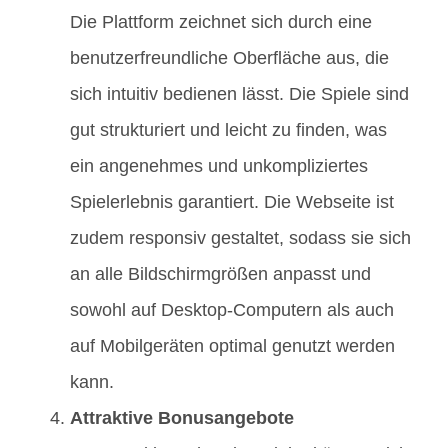
Die Plattform zeichnet sich durch eine
benutzerfreundliche Oberfläche aus, die
sich intuitiv bedienen lässt. Die Spiele sind
gut strukturiert und leicht zu finden, was
ein angenehmes und unkompliziertes
Spielerlebnis garantiert. Die Webseite ist
zudem responsiv gestaltet, sodass sie sich
an alle Bildschirmgrößen anpasst und
sowohl auf Desktop-Computern als auch
auf Mobilgeräten optimal genutzt werden
kann.
Attraktive Bonusangebote