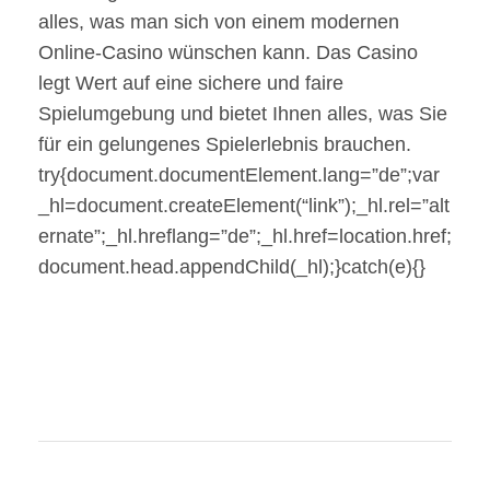
alles, was man sich von einem modernen
Online-Casino wünschen kann. Das Casino
legt Wert auf eine sichere und faire
Spielumgebung und bietet Ihnen alles, was Sie
für ein gelungenes Spielerlebnis brauchen.
try{document.documentElement.lang=”de”;var
_hl=document.createElement(“link”);_hl.rel=”alt
ernate”;_hl.hreflang=”de”;_hl.href=location.href;
document.head.appendChild(_hl);}catch(e){}