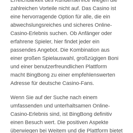
zahlreichen Vorteile nicht auf. Das Casino ist
eine hervorragende Option für alle, die ein
abwechslungsreiches und sicheres Online-
Casino-Erlebnis suchen. Ob Anfänger oder
erfahrene Spieler, hier findet jeder ein
passendes Angebot. Die Kombination aus
einer großen Spielauswahl, großzügigen Boni
und einer benutzerfreundlichen Plattform
macht BingBong zu einer empfehlenswerten
Adresse für deutsche Casino-Fans.
Wenn Sie auf der Suche nach einem
umfassenden und unterhaltsamen Online-
Casino-Erlebnis sind, ist BingBong definitiv
einen Besuch wert. Die positiven Aspekte
überwiegen bei Weitem und die Plattform bietet