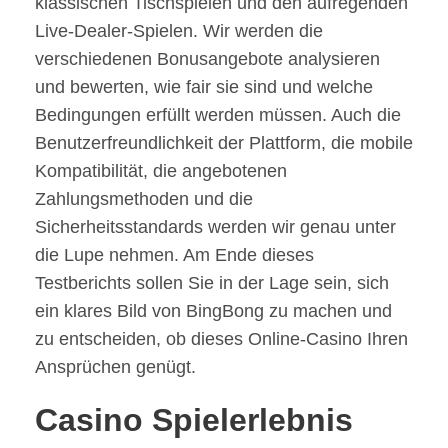
klassischen Tischspielen und den aufregenden
Live-Dealer-Spielen. Wir werden die
verschiedenen Bonusangebote analysieren
und bewerten, wie fair sie sind und welche
Bedingungen erfüllt werden müssen. Auch die
Benutzerfreundlichkeit der Plattform, die mobile
Kompatibilität, die angebotenen
Zahlungsmethoden und die
Sicherheitsstandards werden wir genau unter
die Lupe nehmen. Am Ende dieses
Testberichts sollen Sie in der Lage sein, sich
ein klares Bild von BingBong zu machen und
zu entscheiden, ob dieses Online-Casino Ihren
Ansprüchen genügt.
Casino Spielerlebnis