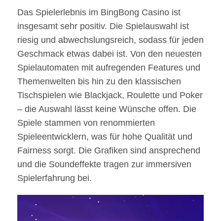
Das Spielerlebnis im BingBong Casino ist
insgesamt sehr positiv. Die Spielauswahl ist
riesig und abwechslungsreich, sodass für jeden
Geschmack etwas dabei ist. Von den neuesten
Spielautomaten mit aufregenden Features und
Themenwelten bis hin zu den klassischen
Tischspielen wie Blackjack, Roulette und Poker
– die Auswahl lässt keine Wünsche offen. Die
Spiele stammen von renommierten
Spieleentwicklern, was für hohe Qualität und
Fairness sorgt. Die Grafiken sind ansprechend
und die Soundeffekte tragen zur immersiven
Spielerfahrung bei.