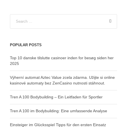
POPULAR POSTS
Top 10 danske tilslutte casinoer inden for besøg siden her
2025
Výherní automat Aztec Value zcela zdarma. Užijte si online
kasinové automaty bez ZenCasino nutnosti stáhnout.
Tren A 100 Bodybuilding – Ein Leitfaden für Sportler
Tren A 100 im Bodybuilding: Eine umfassende Analyse
Einsteiger im Glücksspiel Tipps für den ersten Einsatz