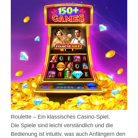
Roulette – Ein klassisches Casino-Spiel.
Die Spiele sind leicht verständlich und die
Bedienung ist intuitiv, was auch Anfängern den