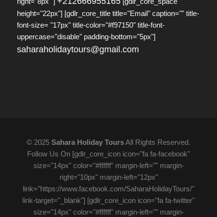
+212666955165
right="8px" ]
[gdlr_core_space
height="22px"] [gdlr_core_title title="Email" caption="" title-
font-size= "17px" title-color="#f97150" title-font-
uppercase="disable" padding-bottom="5px"]
saharaholidaytours@gmail.com
© 2025
Sahara Holiday Tours
All Rights Reserved.
Follow Us On [gdlr_core_icon icon="fa fa-facebook"
size="14px" color="#ffffff" margin-left="" margin-
right="10px" margin-left="12px"
link="https://www.facebook.com/SaharaHolidayTours/"
link-target="_blank"] [gdlr_core_icon icon="fa fa-twitter"
size="14px" color="#ffffff" margin-left="" margin-