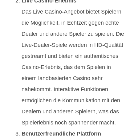
Live Casino-Erlebnis
Das Live Casino-Angebot bietet Spielern
die Möglichkeit, in Echtzeit gegen echte
Dealer und andere Spieler zu spielen. Die
Live-Dealer-Spiele werden in HD-Qualität
gestreamt und bieten ein authentisches
Casino-Erlebnis, das dem Spielen in
einem landbasierten Casino sehr
nahekommt. Interaktive Funktionen
ermöglichen die Kommunikation mit den
Dealern und anderen Spielern, was das
Spielerlebnis noch spannender macht.
Benutzerfreundliche Plattform