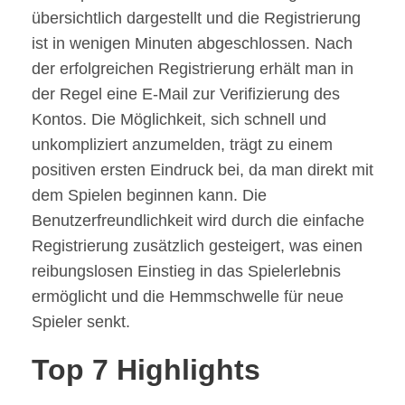
übersichtlich dargestellt und die Registrierung
ist in wenigen Minuten abgeschlossen. Nach
der erfolgreichen Registrierung erhält man in
der Regel eine E-Mail zur Verifizierung des
Kontos. Die Möglichkeit, sich schnell und
unkompliziert anzumelden, trägt zu einem
positiven ersten Eindruck bei, da man direkt mit
dem Spielen beginnen kann. Die
Benutzerfreundlichkeit wird durch die einfache
Registrierung zusätzlich gesteigert, was einen
reibungslosen Einstieg in das Spielerlebnis
ermöglicht und die Hemmschwelle für neue
Spieler senkt.
Top 7 Highlights