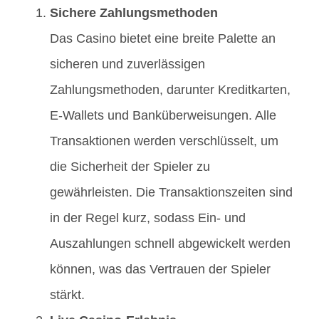
Sichere Zahlungsmethoden
Das Casino bietet eine breite Palette an
sicheren und zuverlässigen
Zahlungsmethoden, darunter Kreditkarten,
E-Wallets und Banküberweisungen. Alle
Transaktionen werden verschlüsselt, um
die Sicherheit der Spieler zu
gewährleisten. Die Transaktionszeiten sind
in der Regel kurz, sodass Ein- und
Auszahlungen schnell abgewickelt werden
können, was das Vertrauen der Spieler
stärkt.