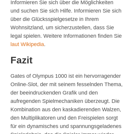
Informieren Sie sich über die Möglichkeiten
und suchen Sie sich Hilfe. Informieren Sie sich
über die Glücksspielgesetze in Ihrem
Wohnsitzland, um sicherzustellen, dass Sie
legal spielen. Weitere Informationen finden Sie
laut Wikipedia
.
Fazit
Gates of Olympus 1000 ist ein hervorragender
Online-Slot, der mit seinem fesselnden Thema,
der beeindruckenden Grafik und den
aufregenden Spielmechaniken überzeugt. Die
Kombination aus den kaskadierenden Walzen,
den Multiplikatoren und den Freispielen sorgt
für ein dynamisches und spannungsgeladenes