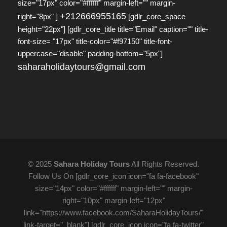
size="17px" color="#ffffff" margin-left="" margin-
+212666955165
right="8px" ]
[gdlr_core_space
height="22px"] [gdlr_core_title title="Email" caption="" title-
font-size= "17px" title-color="#f97150" title-font-
uppercase="disable" padding-bottom="5px"]
saharaholidaytours@gmail.com
© 2025
Sahara Holiday Tours
All Rights Reserved.
Follow Us On [gdlr_core_icon icon="fa fa-facebook"
size="14px" color="#ffffff" margin-left="" margin-
right="10px" margin-left="12px"
link="https://www.facebook.com/SaharaHolidayTours/"
link-target="_blank"] [gdlr_core_icon icon="fa fa-twitter"