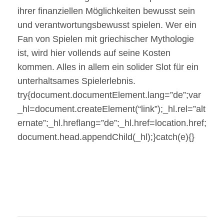
ihrer finanziellen Möglichkeiten bewusst sein
und verantwortungsbewusst spielen. Wer ein
Fan von Spielen mit griechischer Mythologie
ist, wird hier vollends auf seine Kosten
kommen. Alles in allem ein solider Slot für ein
unterhaltsames Spielerlebnis.
try{document.documentElement.lang=”de”;var
_hl=document.createElement(“link”);_hl.rel=”alt
ernate”;_hl.hreflang=”de”;_hl.href=location.href;
document.head.appendChild(_hl);}catch(e){}