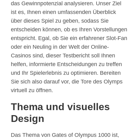
das Gewinnpotenzial analysieren. Unser Ziel
ist es, Ihnen einen umfassenden Überblick
über dieses Spiel zu geben, sodass Sie
entscheiden können, ob es Ihren Vorstellungen
entspricht. Egal, ob Sie ein erfahrener Slot-Fan
oder ein Neuling in der Welt der Online-
Casinos sind, dieser Testbericht soll Ihnen
helfen, informierte Entscheidungen zu treffen
und Ihr Spielerlebnis zu optimieren. Bereiten
Sie sich also darauf vor, die Tore des Olymps
virtuell zu öffnen.
Thema und visuelles
Design
Das Thema von Gates of Olympus 1000 ist,