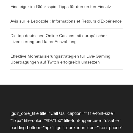
Einsteiger im Glücksspiel Tipps für den ersten Einsatz
Avis sur le Letrozole : Informations et Retours d’Expérience
Die top deutschen Online Casinos mit europäischer
Lizenzierung und fairer Auszahlung
Effektive Monetarisierungsstrategien für Live-Gaming
Übertragungen auf Twitch erfolgreich umsetzen
[gdlr_core_title title="Call Us" caption="" title-font-size=
"17px" title-color="#f97150" title-font-uppercase="disable"
padding-bottom="5px"] [gdlr_core_icon icon="icon_phone"