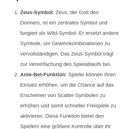
Zeus-Symbol
: Zeus, der Gott des
Donners, ist ein zentrales Symbol und
fungiert als Wild-Symbol. Er ersetzt andere
Symbole, um Gewinnkombinationen zu
vervollständigen. Das Zeus-Symbol trägt
zur Vereinfachung des Spielablaufs bei.
Ante-Bet-Funktion
: Spieler können ihren
Einsatz erhöhen, um die Chance auf das
Erscheinen von Scatter-Symbolen zu
erhöhen und somit schneller Freispiele zu
aktivieren. Diese Funktion bietet den
Spielern eine größere Kontrolle über ihr