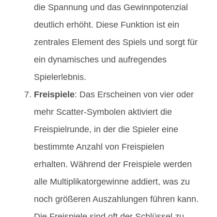
die Spannung und das Gewinnpotenzial
deutlich erhöht. Diese Funktion ist ein
zentrales Element des Spiels und sorgt für
ein dynamisches und aufregendes
Spielerlebnis.
Freispiele
: Das Erscheinen von vier oder
mehr Scatter-Symbolen aktiviert die
Freispielrunde, in der die Spieler eine
bestimmte Anzahl von Freispielen
erhalten. Während der Freispiele werden
alle Multiplikatorgewinne addiert, was zu
noch größeren Auszahlungen führen kann.
Die Freispiele sind oft der Schlüssel zu