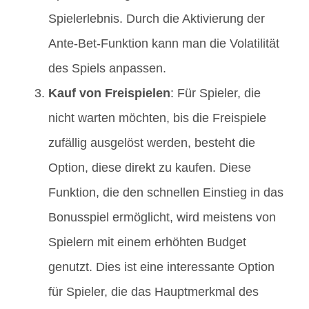
Spielerlebnis. Durch die Aktivierung der
Ante-Bet-Funktion kann man die Volatilität
des Spiels anpassen.
Kauf von Freispielen
: Für Spieler, die
nicht warten möchten, bis die Freispiele
zufällig ausgelöst werden, besteht die
Option, diese direkt zu kaufen. Diese
Funktion, die den schnellen Einstieg in das
Bonusspiel ermöglicht, wird meistens von
Spielern mit einem erhöhten Budget
genutzt. Dies ist eine interessante Option
für Spieler, die das Hauptmerkmal des