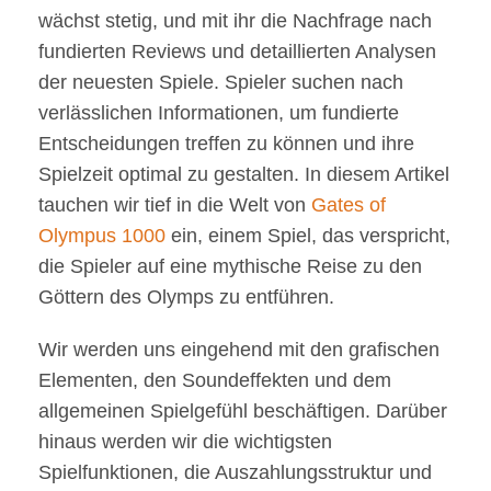
wächst stetig, und mit ihr die Nachfrage nach
fundierten Reviews und detaillierten Analysen
der neuesten Spiele. Spieler suchen nach
verlässlichen Informationen, um fundierte
Entscheidungen treffen zu können und ihre
Spielzeit optimal zu gestalten. In diesem Artikel
tauchen wir tief in die Welt von
Gates of
Olympus 1000
ein, einem Spiel, das verspricht,
die Spieler auf eine mythische Reise zu den
Göttern des Olymps zu entführen.
Wir werden uns eingehend mit den grafischen
Elementen, den Soundeffekten und dem
allgemeinen Spielgefühl beschäftigen. Darüber
hinaus werden wir die wichtigsten
Spielfunktionen, die Auszahlungsstruktur und