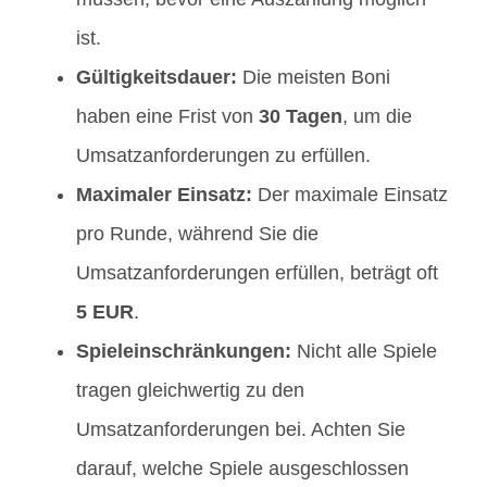
ist.
Gültigkeitsdauer:
Die meisten Boni
haben eine Frist von
30 Tagen
, um die
Umsatzanforderungen zu erfüllen.
Maximaler Einsatz:
Der maximale Einsatz
pro Runde, während Sie die
Umsatzanforderungen erfüllen, beträgt oft
5 EUR
.
Spieleinschränkungen:
Nicht alle Spiele
tragen gleichwertig zu den
Umsatzanforderungen bei. Achten Sie
darauf, welche Spiele ausgeschlossen