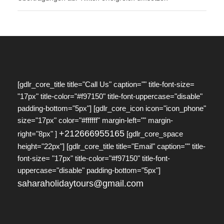
[gdlr_core_title title="Call Us" caption="" title-font-size=
"17px" title-color="#f97150" title-font-uppercase="disable"
padding-bottom="5px"] [gdlr_core_icon icon="icon_phone"
size="17px" color="#ffffff" margin-left="" margin-
+212666955165
right="8px" ]
[gdlr_core_space
height="22px"] [gdlr_core_title title="Email" caption="" title-
font-size= "17px" title-color="#f97150" title-font-
uppercase="disable" padding-bottom="5px"]
saharaholidaytours@gmail.com