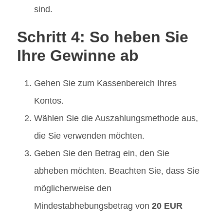
sind.
Schritt 4: So heben Sie
Ihre Gewinne ab
Gehen Sie zum Kassenbereich Ihres
Kontos.
Wählen Sie die Auszahlungsmethode aus,
die Sie verwenden möchten.
Geben Sie den Betrag ein, den Sie
abheben möchten. Beachten Sie, dass Sie
möglicherweise den
Mindestabhebungsbetrag von
20 EUR