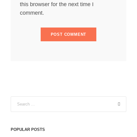
this browser for the next time I
comment.
POPULAR POSTS