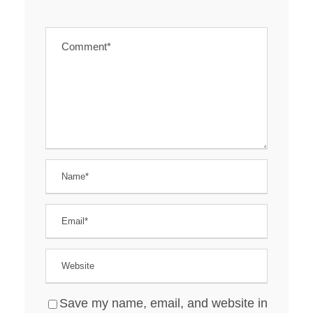
Save my name, email, and website in