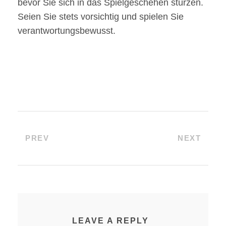
bevor Sie sich in das Spielgeschehen stürzen.
Seien Sie stets vorsichtig und spielen Sie
verantwortungsbewusst.
PREV
NEXT
LEAVE A REPLY