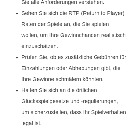
Sie alle Anforderungen verstehen.
Sehen Sie sich die RTP (Return to Player)
Raten der Spiele an, die Sie spielen
wollen, um Ihre Gewinnchancen realistisch
einzuschätzen.
Prüfen Sie, ob es zusätzliche Gebühren für
Einzahlungen oder Abhebungen gibt, die
Ihre Gewinne schmälern könnten.
Halten Sie sich an die örtlichen
Glücksspielgesetze und -regulierungen,
um sicherzustellen, dass Ihr Spielverhalten
legal ist.