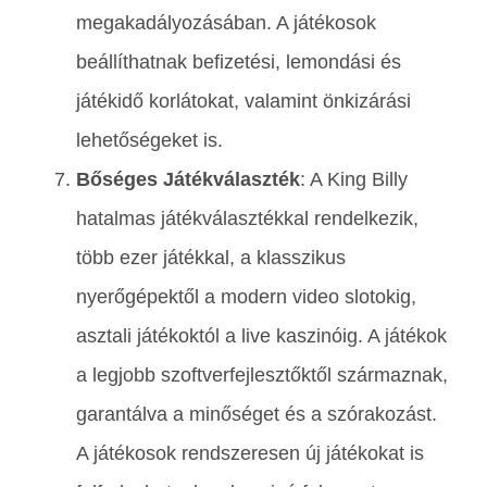
megakadályozásában. A játékosok
beállíthatnak befizetési, lemondási és
játékidő korlátokat, valamint önkizárási
lehetőségeket is.
Bőséges Játékválaszték
: A King Billy
hatalmas játékválasztékkal rendelkezik,
több ezer játékkal, a klasszikus
nyerőgépektől a modern video slotokig,
asztali játékoktól a live kaszinóig. A játékok
a legjobb szoftverfejlesztőktől származnak,
garantálva a minőséget és a szórakozást.
A játékosok rendszeresen új játékokat is