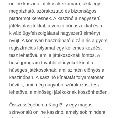
online kaszinó játékosok számára, akik egy
megbízható, szórakoztató és biztonságos
platformot keresnek. A kaszinó a nagyszerű
játékválasztékkal, a vonzó bónuszokkal és a
kiváló ügyfélszolgálattal nagyszerű élményt
nyújt. A könnyen használható dizájn és a gyors
regisztrációs folyamat egy kellemes kezdést
tesz lehetővé, ami a játékosoknak fontos. A
hűségprogram további előnyöket kínál a
hűséges játékosoknak, ami szintén előnyös a
kaszinóban. A kaszinó kínálatát folyamatosan
bővítik, ami még nagyobb szórakozást tesz
lehetővé, a minőségi játékoknak köszönhetően.
Összességében a King Billy egy magas
színvonalú online kaszinó, amely sok mindent