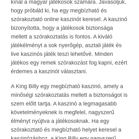
kínál a magyar játékosok számára. Javasoljuk,
hogy próbáld ki, ha egy megbízható és
szórakoztató online kaszinót keresel. A kaszinó
bizonyította, hogy a játékosok biztonsága
mellett a szórakoztatás is fontos. A kiváló
játékélményt a sok nyerőgép, asztali játék és
live kaszinós játék teszi lehetővé. Minden
játékos egy remek szórakozást fog kapni, ezért
érdemes a kaszinót választani.
A King Billy egy megbízható kaszinó, amely a
minőségi szórakoztatás mellett a biztonságot is
szem előtt tartja. A kaszinó a legmagasabb
követelményeknek is megfelel, nagyszerű
élményt nyújtva a játékosoknak. Ha egy
szórakoztató és megbízható helyet keresel a
kaszinózáshoz, a King Billy egy nagyszerű