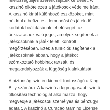
felelősségteljes szerencsejáték kérdését. A
kaszinó elkötelezett a játékosok védelme iránt.
A kaszinó kínál különböző eszközöket, mint
például a befizetési, lemondási és játékidő
korlátok beállításának lehetőségét, az
önkizáráshoz való jogot, amelyek segítenek a
játékosoknak a játék feletti kontroll
megőrzésében. Ezek a funkciók segítenek a
játékosoknak abban, hogy a játékot
szórakoztató hobbinak tartsák, és
megakadályozzák a függőség kialakulását.
A biztonság szintén kiemelt fontosságú a King
Billy számára. A kaszinó a legmagasabb szintű
titkosítási technológiát alkalmazza, hogy
megvédje a játékosok személyes és pénzügyi
adatait. A kaszinó a Curacao Gaming License