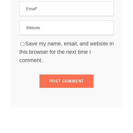
Save my name, email, and website in
this browser for the next time I
comment.