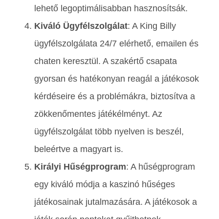
lehető legoptimálisabban hasznosítsák.
Kiváló Ügyfélszolgálat
: A King Billy
ügyfélszolgálata 24/7 elérhető, emailen és
chaten keresztül. A szakértő csapata
gyorsan és hatékonyan reagál a játékosok
kérdéseire és a problémákra, biztosítva a
zökkenőmentes játékélményt. Az
ügyfélszolgálat több nyelven is beszél,
beleértve a magyart is.
Királyi Hűségprogram
: A hűségprogram
egy kiváló módja a kaszinó hűséges
játékosainak jutalmazására. A játékosok a