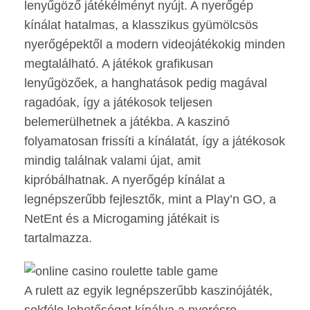
lenyűgöző játékélményt nyújt. A nyerőgép
kínálat hatalmas, a klasszikus gyümölcsös
nyerőgépektől a modern videojátékokig minden
megtalálható. A játékok grafikusan
lenyűgözőek, a hanghatások pedig magával
ragadóak, így a játékosok teljesen
belemerülhetnek a játékba. A kaszinó
folyamatosan frissíti a kínálatát, így a játékosok
mindig találnak valami újat, amit
kipróbálhatnak. A nyerőgép kínálat a
legnépszerűbb fejlesztők, mint a Play’n GO, a
NetEnt és a Microgaming játékait is
tartalmazza.
A rulett az egyik legnépszerűbb kaszinójáték,