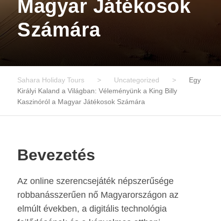
Magyar Játékosok
Számára
Sahara Holiday Tours
>
Uncategorized
>
Egy
Királyi Kaland a Világban: Véleményünk a King Billy
Kaszinóról a Magyar Játékosok Számára
Bevezetés
Az online szerencsejáték népszerűsége
robbanásszerűen nő Magyarországon az
elmúlt években, a digitális technológia