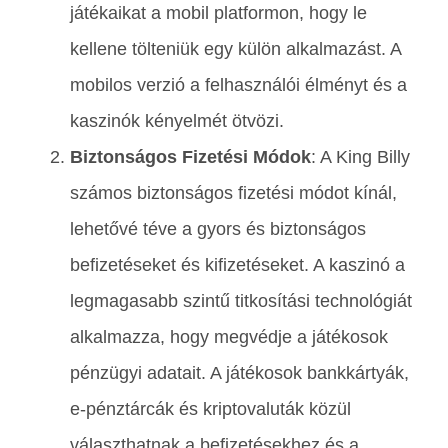
játékaikat a mobil platformon, hogy le
kellene tölteniük egy külön alkalmazást. A
mobilos verzió a felhasználói élményt és a
kaszinók kényelmét ötvözi.
Biztonságos Fizetési Módok
: A King Billy
számos biztonságos fizetési módot kínál,
lehetővé téve a gyors és biztonságos
befizetéseket és kifizetéseket. A kaszinó a
legmagasabb szintű titkosítási technológiát
alkalmazza, hogy megvédje a játékosok
pénzügyi adatait. A játékosok bankkártyák,
e-pénztárcák és kriptovaluták közül
választhatnak a befizetésekhez és a