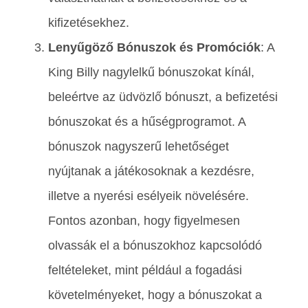
kifizetésekhez.
Lenyűgöző Bónuszok és Promóciók
: A
King Billy nagylelkű bónuszokat kínál,
beleértve az üdvözlő bónuszt, a befizetési
bónuszokat és a hűségprogramot. A
bónuszok nagyszerű lehetőséget
nyújtanak a játékosoknak a kezdésre,
illetve a nyerési esélyeik növelésére.
Fontos azonban, hogy figyelmesen
olvassák el a bónuszokhoz kapcsolódó
feltételeket, mint például a fogadási
követelményeket, hogy a bónuszokat a