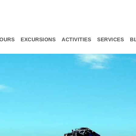
OURS
EXCURSIONS
ACTIVITIES
SERVICES
B