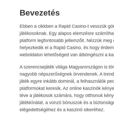
Bevezetés
Ebben a cikkben a Rapid Casino-t vesszük górc
játékosoknak. Egy alapos elemzésre számíthat,
platform legfontosabb jellemzőit. Nézzük meg 
helyezkedik el a Rapid Casino, és hogy érdem
weboldalon lehetőséged van átböngészni a kas
A szerencsejáték világa Magyarországon is töret
nagyobb népszerűségnek örvendenek. A trende
játék egyre inkább dominál, a felhasználók pe
platformokat keresik. Az online kaszinók kény
téve a játékosok számára, hogy otthonuk kénye
játékkínálat, a vonzó bónuszok és a biztonsá
elégedettségéhez és a kaszinó sikeréhez.