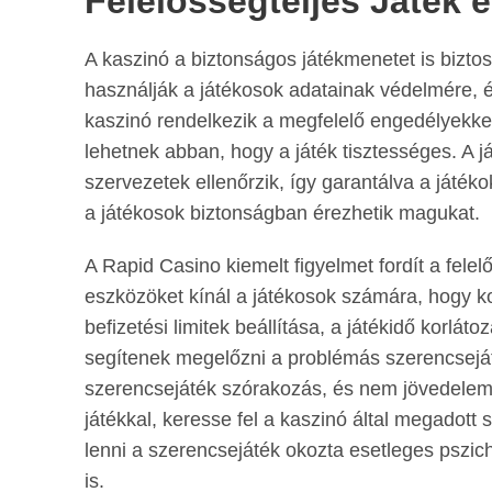
Felelősségteljes Játék 
A kaszinó a biztonságos játékmenetet is biztos
használják a játékosok adatainak védelmére, é
kaszinó rendelkezik a megfelelő engedélyekkel
lehetnek abban, hogy a játék tisztességes. A j
szervezetek ellenőrzik, így garantálva a játé
a játékosok biztonságban érezhetik magukat.
A Rapid Casino kiemelt figyelmet fordít a fele
eszközöket kínál a játékosok számára, hogy kont
befizetési limitek beállítása, a játékidő korlá
segítenek megelőzni a problémás szerencsejáté
szerencsejáték szórakozás, és nem jövedelem
játékkal, keresse fel a kaszinó által megadott
lenni a szerencsejáték okozta esetleges pszi
is.