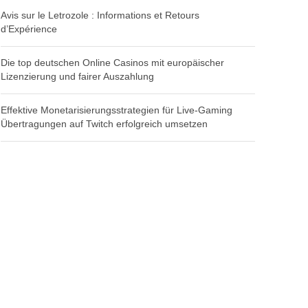
Avis sur le Letrozole : Informations et Retours
d’Expérience
Die top deutschen Online Casinos mit europäischer
Lizenzierung und fairer Auszahlung
Effektive Monetarisierungsstrategien für Live-Gaming
Übertragungen auf Twitch erfolgreich umsetzen