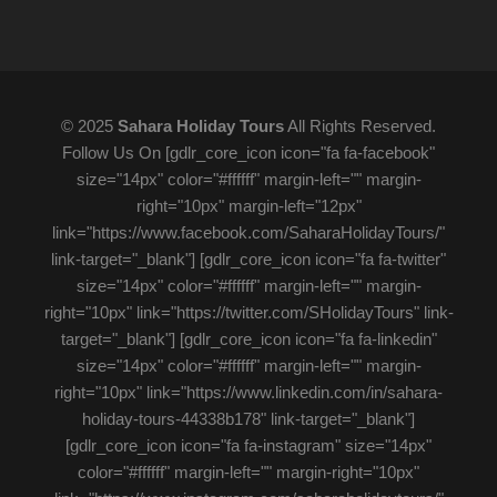
© 2025
Sahara Holiday Tours
All Rights Reserved.
Follow Us On [gdlr_core_icon icon="fa fa-facebook"
size="14px" color="#ffffff" margin-left="" margin-
right="10px" margin-left="12px"
link="https://www.facebook.com/SaharaHolidayTours/"
link-target="_blank"] [gdlr_core_icon icon="fa fa-twitter"
size="14px" color="#ffffff" margin-left="" margin-
right="10px" link="https://twitter.com/SHolidayTours" link-
target="_blank"] [gdlr_core_icon icon="fa fa-linkedin"
size="14px" color="#ffffff" margin-left="" margin-
right="10px" link="https://www.linkedin.com/in/sahara-
holiday-tours-44338b178" link-target="_blank"]
[gdlr_core_icon icon="fa fa-instagram" size="14px"
color="#ffffff" margin-left="" margin-right="10px"