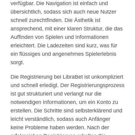
verfügbar. Die Navigation ist einfach und
übersichtlich, sodass sich auch neue Nutzer
schnell zurechtfinden. Die Ästhetik ist
ansprechend, mit einer klaren Struktur, die das
Auffinden von Spielen und Informationen
erleichtert. Die Ladezeiten sind kurz, was für
ein flüssiges und angenehmes Spielerlebnis
sorgt.
Die Registrierung bei LibraBet ist unkompliziert
und schnell erledigt. Der Registrierungsprozess
ist gut strukturiert und verlangt nur die
notwendigen Informationen, um ein Konto zu
erstellen. Die Schritte sind selbsterklärend und
leicht verständlich, sodass auch Anfänger
keine Probleme haben werden. Nach der