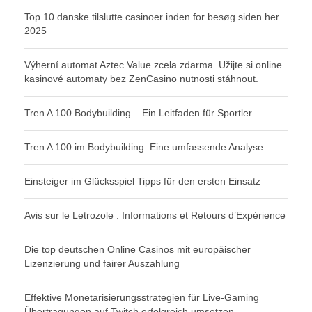
Top 10 danske tilslutte casinoer inden for besøg siden her
2025
Výherní automat Aztec Value zcela zdarma. Užijte si online
kasinové automaty bez ZenCasino nutnosti stáhnout.
Tren A 100 Bodybuilding – Ein Leitfaden für Sportler
Tren A 100 im Bodybuilding: Eine umfassende Analyse
Einsteiger im Glücksspiel Tipps für den ersten Einsatz
Avis sur le Letrozole : Informations et Retours d’Expérience
Die top deutschen Online Casinos mit europäischer
Lizenzierung und fairer Auszahlung
Effektive Monetarisierungsstrategien für Live-Gaming
Übertragungen auf Twitch erfolgreich umsetzen