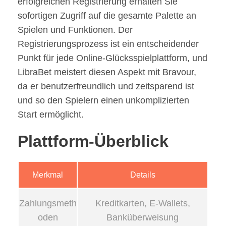
erfolgreichen Registrierung erhalten Sie
sofortigen Zugriff auf die gesamte Palette an
Spielen und Funktionen. Der
Registrierungsprozess ist ein entscheidender
Punkt für jede Online-Glücksspielplattform, und
LibraBet meistert diesen Aspekt mit Bravour,
da er benutzerfreundlich und zeitsparend ist
und so den Spielern einen unkomplizierten
Start ermöglicht.
Plattform-Überblick
Merkmal
Details
Zahlungsmeth
Kreditkarten, E-Wallets,
oden
Banküberweisung