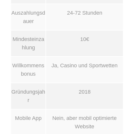
Auszahlungsd
24-72 Stunden
auer
Mindesteinza
10€
hlung
Willkommens
Ja, Casino und Sportwetten
bonus
Gründungsjah
2018
r
Mobile App
Nein, aber mobil optimierte
Website