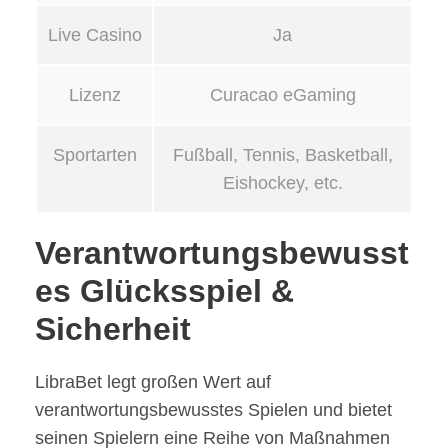
Live Casino
Ja
Lizenz
Curacao eGaming
Sportarten
Fußball, Tennis, Basketball,
Eishockey, etc.
Verantwortungsbewusst
es Glücksspiel &
Sicherheit
LibraBet legt großen Wert auf
verantwortungsbewusstes Spielen und bietet
seinen Spielern eine Reihe von Maßnahmen