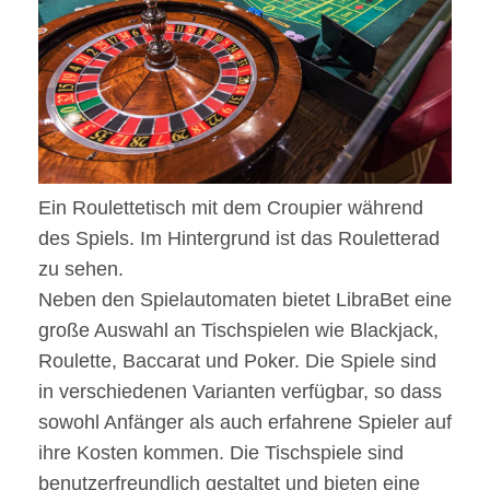
Ein Roulettetisch mit dem Croupier während
des Spiels. Im Hintergrund ist das Rouletterad
zu sehen.
Neben den Spielautomaten bietet LibraBet eine
große Auswahl an Tischspielen wie Blackjack,
Roulette, Baccarat und Poker. Die Spiele sind
in verschiedenen Varianten verfügbar, so dass
sowohl Anfänger als auch erfahrene Spieler auf
ihre Kosten kommen. Die Tischspiele sind
benutzerfreundlich gestaltet und bieten eine