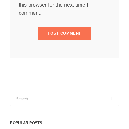
this browser for the next time I
comment.
POPULAR POSTS