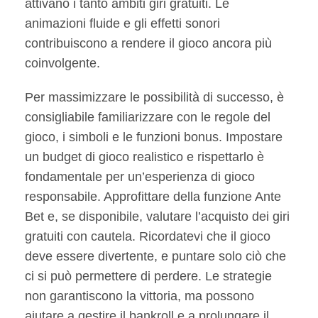
attivano i tanto ambiti giri gratuiti. Le
animazioni fluide e gli effetti sonori
contribuiscono a rendere il gioco ancora più
coinvolgente.
Per massimizzare le possibilità di successo, è
consigliabile familiarizzare con le regole del
gioco, i simboli e le funzioni bonus. Impostare
un budget di gioco realistico e rispettarlo è
fondamentale per un’esperienza di gioco
responsabile. Approfittare della funzione Ante
Bet e, se disponibile, valutare l’acquisto dei giri
gratuiti con cautela. Ricordatevi che il gioco
deve essere divertente, e puntare solo ciò che
ci si può permettere di perdere. Le strategie
non garantiscono la vittoria, ma possono
aiutare a gestire il bankroll e a prolungare il