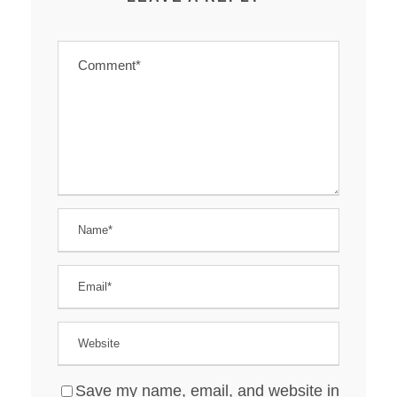
Save my name, email, and website in