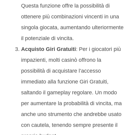
Questa funzione offre la possibilità di
ottenere più combinazioni vincenti in una
singola giocata, aumentando ulteriormente
il potenziale di vincita.
Acquisto Giri Gratuiti
: Per i giocatori più
impazienti, molti casinò offrono la
possibilità di acquistare l’accesso
immediato alla funzione Giri Gratuiti,
saltando il gameplay regolare. Un modo
per aumentare la probabilità di vincita, ma
anche uno strumento che andrebbe usato
con cautela, tenendo sempre presente il