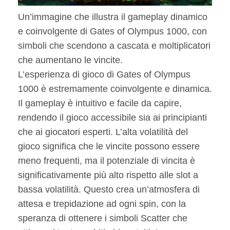
Un’immagine che illustra il gameplay dinamico
e coinvolgente di Gates of Olympus 1000, con
simboli che scendono a cascata e moltiplicatori
che aumentano le vincite.
L’esperienza di gioco di Gates of Olympus
1000 è estremamente coinvolgente e dinamica.
Il gameplay è intuitivo e facile da capire,
rendendo il gioco accessibile sia ai principianti
che ai giocatori esperti. L’alta volatilità del
gioco significa che le vincite possono essere
meno frequenti, ma il potenziale di vincita è
significativamente più alto rispetto alle slot a
bassa volatilità. Questo crea un’atmosfera di
attesa e trepidazione ad ogni spin, con la
speranza di ottenere i simboli Scatter che