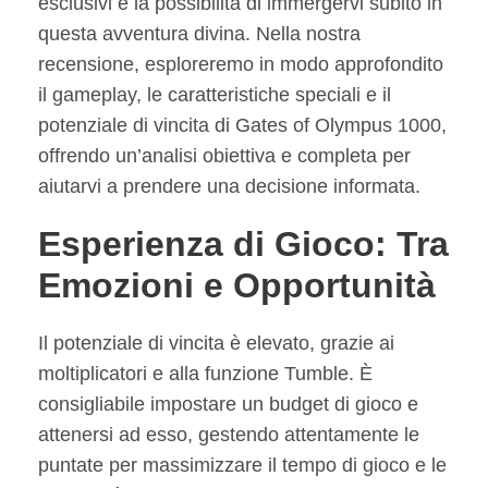
esclusivi e la possibilità di immergervi subito in
questa avventura divina. Nella nostra
recensione, esploreremo in modo approfondito
il gameplay, le caratteristiche speciali e il
potenziale di vincita di Gates of Olympus 1000,
offrendo un’analisi obiettiva e completa per
aiutarvi a prendere una decisione informata.
Esperienza di Gioco: Tra
Emozioni e Opportunità
Il potenziale di vincita è elevato, grazie ai
moltiplicatori e alla funzione Tumble. È
consigliabile impostare un budget di gioco e
attenersi ad esso, gestendo attentamente le
puntate per massimizzare il tempo di gioco e le