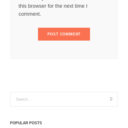
this browser for the next time I
comment.
POPULAR POSTS