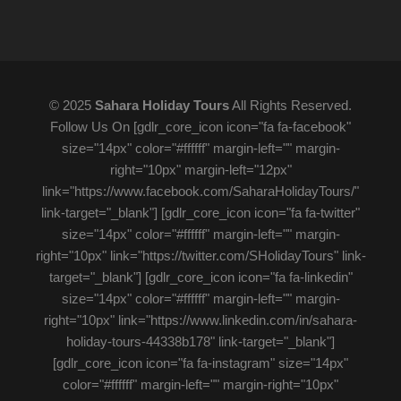
© 2025
Sahara Holiday Tours
All Rights Reserved.
Follow Us On [gdlr_core_icon icon="fa fa-facebook"
size="14px" color="#ffffff" margin-left="" margin-
right="10px" margin-left="12px"
link="https://www.facebook.com/SaharaHolidayTours/"
link-target="_blank"] [gdlr_core_icon icon="fa fa-twitter"
size="14px" color="#ffffff" margin-left="" margin-
right="10px" link="https://twitter.com/SHolidayTours" link-
target="_blank"] [gdlr_core_icon icon="fa fa-linkedin"
size="14px" color="#ffffff" margin-left="" margin-
right="10px" link="https://www.linkedin.com/in/sahara-
holiday-tours-44338b178" link-target="_blank"]
[gdlr_core_icon icon="fa fa-instagram" size="14px"
color="#ffffff" margin-left="" margin-right="10px"