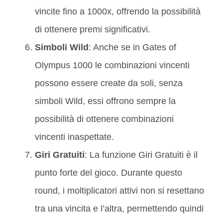
vincite fino a 1000x, offrendo la possibilità
di ottenere premi significativi.
Simboli Wild
: Anche se in Gates of
Olympus 1000 le combinazioni vincenti
possono essere create da soli, senza
simboli Wild, essi offrono sempre la
possibilità di ottenere combinazioni
vincenti inaspettate.
Giri Gratuiti
: La funzione Giri Gratuiti è il
punto forte del gioco. Durante questo
round, i moltiplicatori attivi non si resettano
tra una vincita e l’altra, permettendo quindi