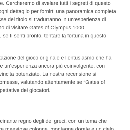
e. Cercheremo di svelare tutti i segreti di questo
gni dettaglio per fornirti una panoramica completa
e del titolo si tradurranno in un’esperienza di
iamo di visitare Gates of Olympus 1000
 se ti senti pronto, tentare la fortuna in questo
tazione del gioco originale e l’entusiasmo che ha
te un’esperienza ancora più coinvolgente, con
incita potenziato. La nostra recensione si
 promesse, valutando attentamente se “Gates of
ettative dei giocatori.
scinante regno degli dei greci, con un tema che
gura maestose colonne, montagne dorate e un cielo