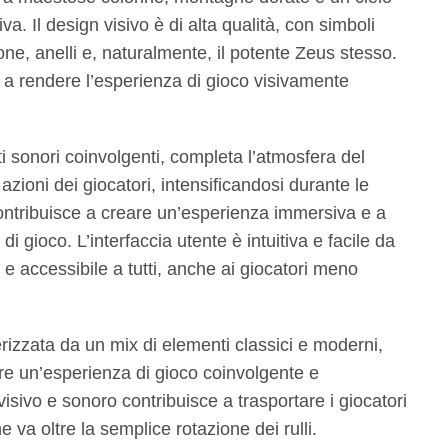
. Il design visivo è di alta qualità, con simboli
ne, anelli e, naturalmente, il potente Zeus stesso.
ce a rendere l’esperienza di gioco visivamente
i sonori coinvolgenti, completa l’atmosfera del
zioni dei giocatori, intensificandosi durante le
contribuisce a creare un’esperienza immersiva e a
i gioco. L’interfaccia utente è intuitiva e facile da
 e accessibile a tutti, anche ai giocatori meno
rizzata da un mix di elementi classici e moderni,
e un’esperienza di gioco coinvolgente e
 visivo e sonoro contribuisce a trasportare i giocatori
 va oltre la semplice rotazione dei rulli.