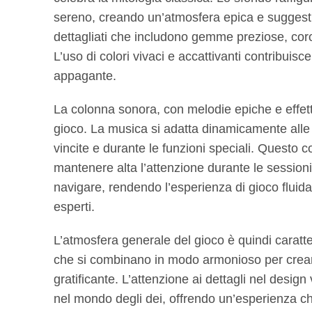
sereno, creando un’atmosfera epica e suggestiva
dettagliati che includono gemme preziose, coro
L’uso di colori vivaci e accattivanti contribuis
appagante.
La colonna sonora, con melodie epiche e effett
gioco. La musica si adatta dinamicamente alle a
vincite e durante le funzioni speciali. Questo 
mantenere alta l’attenzione durante le sessioni d
navigare, rendendo l’esperienza di gioco fluida
esperti.
L’atmosfera generale del gioco è quindi caratte
che si combinano in modo armonioso per crear
gratificante. L’attenzione ai dettagli nel design
nel mondo degli dei, offrendo un’esperienza che