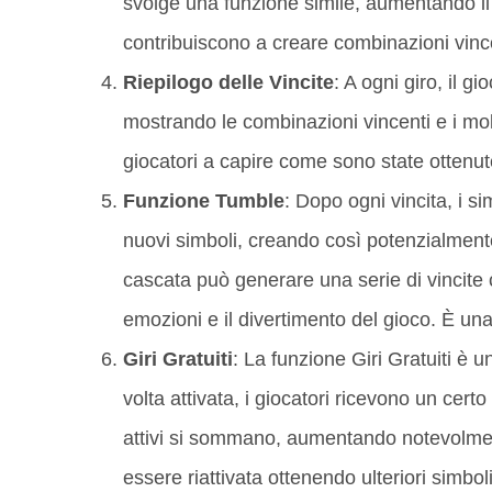
svolge una funzione simile, aumentando il p
contribuiscono a creare combinazioni vinc
Riepilogo delle Vincite
: A ogni giro, il gi
mostrando le combinazioni vincenti e i molt
giocatori a capire come sono state ottenute
Funzione Tumble
: Dopo ogni vincita, i s
nuovi simboli, creando così potenzialmen
cascata può generare una serie di vincite
emozioni e il divertimento del gioco. È u
Giri Gratuiti
: La funzione Giri Gratuiti è u
volta attivata, i giocatori ricevono un certo 
attivi si sommano, aumentando notevolment
essere riattivata ottenendo ulteriori simboli 