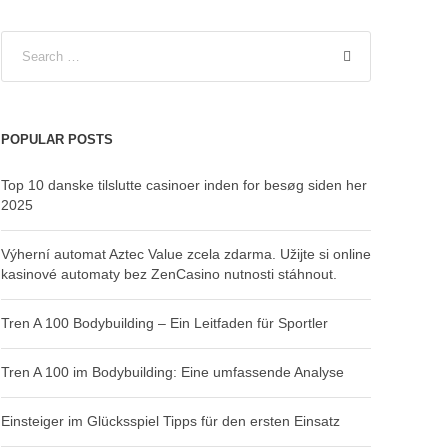
POPULAR POSTS
Top 10 danske tilslutte casinoer inden for besøg siden her
2025
Výherní automat Aztec Value zcela zdarma. Užijte si online
kasinové automaty bez ZenCasino nutnosti stáhnout.
Tren A 100 Bodybuilding – Ein Leitfaden für Sportler
Tren A 100 im Bodybuilding: Eine umfassende Analyse
Einsteiger im Glücksspiel Tipps für den ersten Einsatz