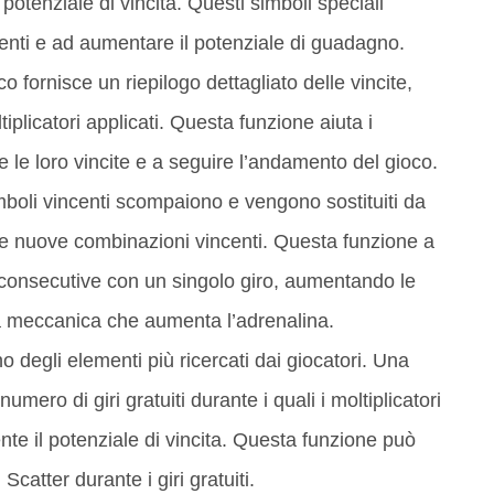
otenziale di vincita. Questi simboli speciali
enti e ad aumentare il potenziale di guadagno.
oco fornisce un riepilogo dettagliato delle vincite,
iplicatori applicati. Questa funzione aiuta i
 le loro vincite e a seguire l’andamento del gioco.
imboli vincenti scompaiono e vengono sostituiti da
te nuove combinazioni vincenti. Questa funzione a
 consecutive con un singolo giro, aumentando le
na meccanica che aumenta l’adrenalina.
no degli elementi più ricercati dai giocatori. Una
numero di giri gratuiti durante i quali i moltiplicatori
e il potenziale di vincita. Questa funzione può
Scatter durante i giri gratuiti.