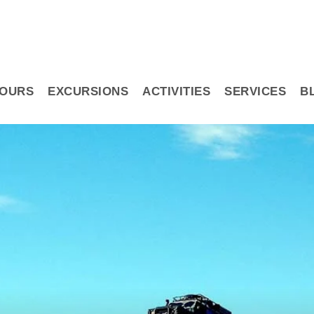
OURS
EXCURSIONS
ACTIVITIES
SERVICES
B