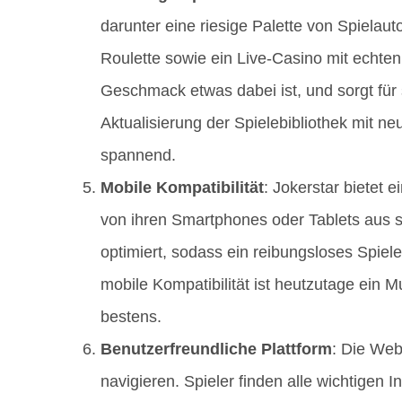
darunter eine riesige Palette von Spielau
Roulette sowie ein Live-Casino mit echten D
Geschmack etwas dabei ist, und sorgt für
Aktualisierung der Spielebibliothek mit ne
spannend.
Mobile Kompatibilität
: Jokerstar bietet 
von ihren Smartphones oder Tablets aus s
optimiert, sodass ein reibungsloses Spiele
mobile Kompatibilität ist heutzutage ein M
bestens.
Benutzerfreundliche Plattform
: Die Webs
navigieren. Spieler finden alle wichtigen 