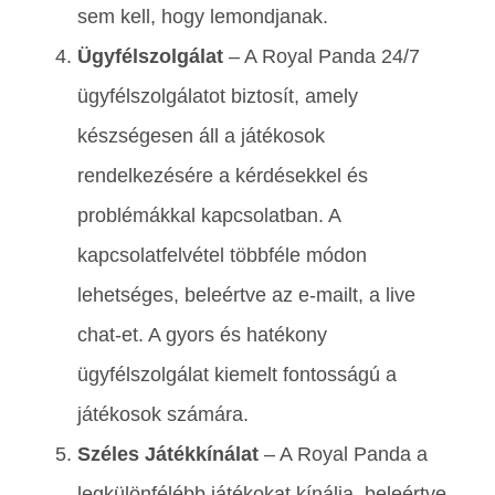
sem kell, hogy lemondjanak.
Ügyfélszolgálat
– A Royal Panda 24/7
ügyfélszolgálatot biztosít, amely
készségesen áll a játékosok
rendelkezésére a kérdésekkel és
problémákkal kapcsolatban. A
kapcsolatfelvétel többféle módon
lehetséges, beleértve az e-mailt, a live
chat-et. A gyors és hatékony
ügyfélszolgálat kiemelt fontosságú a
játékosok számára.
Széles Játékkínálat
– A Royal Panda a
legkülönfélébb játékokat kínálja, beleértve