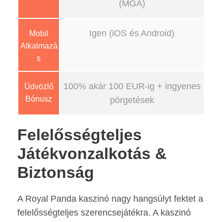
(MGA)
Igen (iOS és Android)
Mobil
Alkalmazá
s
100% akár 100 EUR-ig + ingyenes
Üdvözlő
Bónusz
pörgetések
Felelősségteljes
Játékvonzalkotás &
Biztonság
A Royal Panda kaszinó nagy hangsúlyt fektet a
felelősségteljes szerencsejátékra. A kaszinó