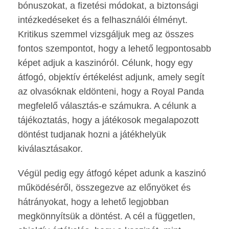
bónuszokat, a fizetési módokat, a biztonsági
intézkedéseket és a felhasználói élményt.
Kritikus szemmel vizsgáljuk meg az összes
fontos szempontot, hogy a lehető legpontosabb
képet adjuk a kaszinóról. Célunk, hogy egy
átfogó, objektív értékelést adjunk, amely segít
az olvasóknak eldönteni, hogy a Royal Panda
megfelelő választás-e számukra. A célunk a
tájékoztatás, hogy a játékosok megalapozott
döntést tudjanak hozni a játékhelyük
kiválasztásakor.
Végül pedig egy átfogó képet adunk a kaszinó
működéséről, összegezve az előnyöket és
hátrányokat, hogy a lehető legjobban
megkönnyítsük a döntést. A cél a független,