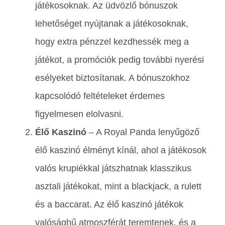
játékosoknak. Az üdvözlő bónuszok
lehetőséget nyújtanak a játékosoknak,
hogy extra pénzzel kezdhessék meg a
játékot, a promóciók pedig további nyerési
esélyeket biztosítanak. A bónuszokhoz
kapcsolódó feltételeket érdemes
figyelmesen elolvasni.
Élő Kaszinó
– A Royal Panda lenyűgöző
élő kaszinó élményt kínál, ahol a játékosok
valós krupiékkal játszhatnak klasszikus
asztali játékokat, mint a blackjack, a rulett
és a baccarat. Az élő kaszinó játékok
valósághű atmoszférát teremtenek, és a