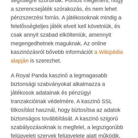
segítségre szorulnak. Fontos megérteni, hogy
a szerencsejáték szórakozás, és nem lehet
pénzszerzési forrás. A játékosoknak mindig a
felelősségteljes játék elveit kell követniük, és
csak annyit szabad elkölteniük, amennyit
megengedhetnek maguknak. Az online
kaszinózásról bővebb információt
a Wikipédia
alapján
is szerezhet.
A Royal Panda kaszinó a legmagasabb
biztonsági szabványokat alkalmazza a
játékosok adatainak és pénzügyi
tranzakcióinak védelmére. A kaszinó SSL
titkosítást használ, hogy biztosítsa az adatok
biztonságos továbbítását. A kaszinó szigorú
szabályozásoknak is megfelel, a legszigorúbb
felügyeleti szervek felügyelete alatt működik,