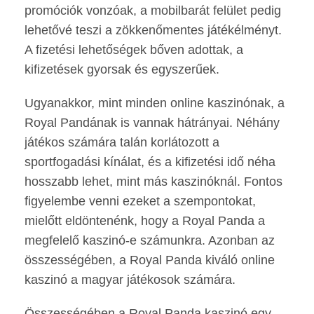
promóciók vonzóak, a mobilbarát felület pedig
lehetővé teszi a zökkenőmentes játékélményt.
A fizetési lehetőségek bőven adottak, a
kifizetések gyorsak és egyszerűek.
Ugyanakkor, mint minden online kaszinónak, a
Royal Pandának is vannak hátrányai. Néhány
játékos számára talán korlátozott a
sportfogadási kínálat, és a kifizetési idő néha
hosszabb lehet, mint más kaszinóknál. Fontos
figyelembe venni ezeket a szempontokat,
mielőtt eldöntenénk, hogy a Royal Panda a
megfelelő kaszinó-e számunkra. Azonban az
összességében, a Royal Panda kiváló online
kaszinó a magyar játékosok számára.
Összességében a Royal Panda kaszinó egy