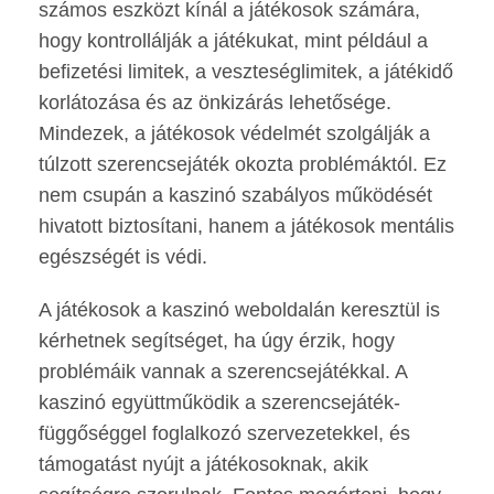
számos eszközt kínál a játékosok számára,
hogy kontrollálják a játékukat, mint például a
befizetési limitek, a veszteséglimitek, a játékidő
korlátozása és az önkizárás lehetősége.
Mindezek, a játékosok védelmét szolgálják a
túlzott szerencsejáték okozta problémáktól. Ez
nem csupán a kaszinó szabályos működését
hivatott biztosítani, hanem a játékosok mentális
egészségét is védi.
A játékosok a kaszinó weboldalán keresztül is
kérhetnek segítséget, ha úgy érzik, hogy
problémáik vannak a szerencsejátékkal. A
kaszinó együttműködik a szerencsejáték-
függőséggel foglalkozó szervezetekkel, és
támogatást nyújt a játékosoknak, akik