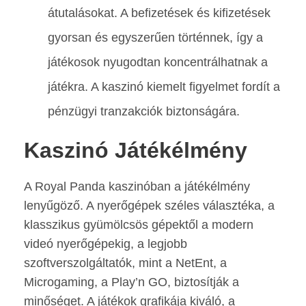
átutalásokat. A befizetések és kifizetések
gyorsan és egyszerűen történnek, így a
játékosok nyugodtan koncentrálhatnak a
játékra. A kaszinó kiemelt figyelmet fordít a
pénzügyi tranzakciók biztonságára.
Kaszinó Játékélmény
A Royal Panda kaszinóban a játékélmény
lenyűgöző. A nyerőgépek széles választéka, a
klasszikus gyümölcsös gépektől a modern
videó nyerőgépekig, a legjobb
szoftverszolgáltatók, mint a NetEnt, a
Microgaming, a Play’n GO, biztosítják a
minőséget. A játékok grafikája kiváló, a