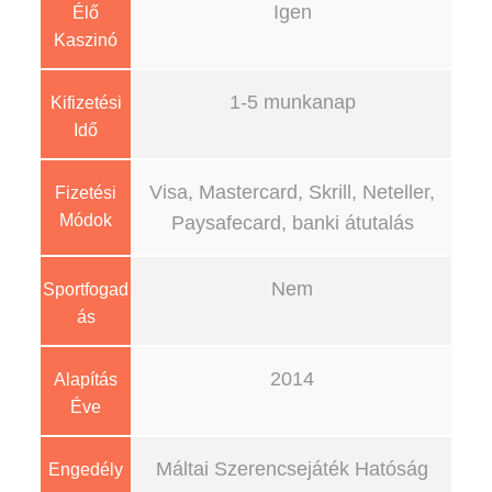
Igen
Élő
Kaszinó
1-5 munkanap
Kifizetési
Idő
Visa, Mastercard, Skrill, Neteller,
Fizetési
Módok
Paysafecard, banki átutalás
Nem
Sportfogad
ás
2014
Alapítás
Éve
Máltai Szerencsejáték Hatóság
Engedély