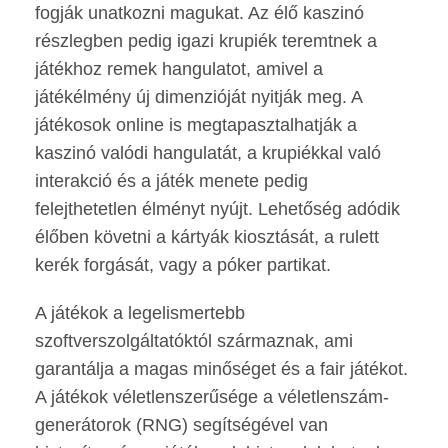
fogják unatkozni magukat. Az élő kaszinó
részlegben pedig igazi krupiék teremtnek a
játékhoz remek hangulatot, amivel a
játékélmény új dimenzióját nyitják meg. A
játékosok online is megtapasztalhatják a
kaszinó valódi hangulatát, a krupiékkal való
interakció és a játék menete pedig
felejthetetlen élményt nyújt. Lehetőség adódik
élőben követni a kártyák kiosztását, a rulett
kerék forgását, vagy a póker partikat.
A játékok a legelismertebb
szoftverszolgáltatóktól származnak, ami
garantálja a magas minőséget és a fair játékot.
A játékok véletlenszerűsége a véletlenszám-
generátorok (RNG) segítségével van