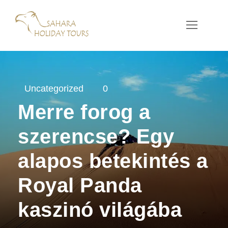
Uncategorized
0
Merre forog a
szerencse? Egy
alapos betekintés a
Royal Panda
kaszinó világába