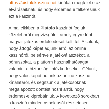
https://pistolokaszino.net
kínálata megfelel-e az
elvárásaiknak, és hogy érdemes-e felkeresniük
ezt a kaszinót.
A mai cikkben a
Pistolo
kaszinót fogjuk
közelebbről megvizsgálni, amely egyre több
magyar játékos érdeklődését kelti fel. A célunk,
hogy átfogó képet adjunk erről az online
kaszinóról, beleértve a játékválasztékot, a
bónuszokat, a platform használhatóságát,
valamint a biztonsági intézkedéseket. Célunk,
hogy valós képet adjunk az online kaszinó
kínálatáról, és segítsünk a játékosoknak
megalapozott döntést hozni arról, hogy
érdemes-e kipróbálniuk. A következő sorokban
a kaszinó minden aspektusát részletesen