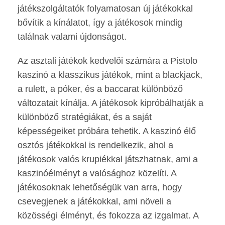
játékszolgáltatók folyamatosan új játékokkal
bővítik a kínálatot, így a játékosok mindig
találnak valami újdonságot.
Az asztali játékok kedvelői számára a Pistolo
kaszinó a klasszikus játékok, mint a blackjack,
a rulett, a póker, és a baccarat különböző
változatait kínálja. A játékosok kipróbálhatják a
különböző stratégiákat, és a saját
képességeiket próbára tehetik. A kaszinó élő
osztós játékokkal is rendelkezik, ahol a
játékosok valós krupiékkal játszhatnak, ami a
kaszinóélményt a valósághoz közelíti. A
játékosoknak lehetőségük van arra, hogy
csevegjenek a játékokkal, ami növeli a
közösségi élményt, és fokozza az izgalmat. A