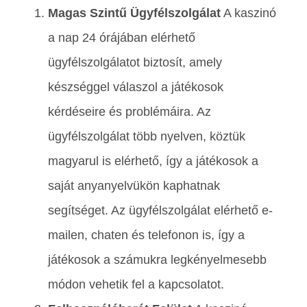
Magas Szintű Ügyfélszolgálat
A kaszinó
a nap 24 órájában elérhető
ügyfélszolgálatot biztosít, amely
készséggel válaszol a játékosok
kérdéseire és problémáira. Az
ügyfélszolgálat több nyelven, köztük
magyarul is elérhető, így a játékosok a
saját anyanyelvükön kaphatnak
segítséget. Az ügyfélszolgálat elérhető e-
mailen, chaten és telefonon is, így a
játékosok a számukra legkényelmesebb
módon vehetik fel a kapcsolatot.