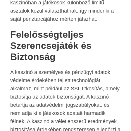
kaszinóban a játékosok különböző limitű
asztalok közül választhatnak, így mindenki a
saját pénztárcájához mérten játszhat.
Felelősségteljes
Szerencsejáték és
Biztonság
A kaszinó a személyes és pénzügyi adatok
védelme érdekében fejlett technológiát
alkalmaz, mint például az SSL titkosítás, amely
biztosítja az adatok biztonságát. A kaszinó
betartja az adatvédelmi jogszabályokat, és
nem adja ki a játékosok adatait harmadik
félnek. A kaszinó a véletlenszerű eredmények
biztosítása érdekében rendszeresen ellenőrzi a