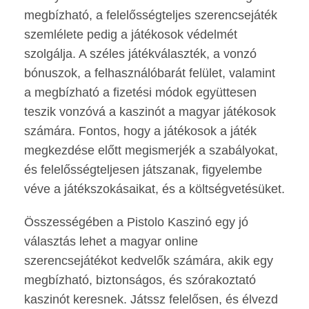
megbízható, a felelősségteljes szerencsejáték
szemlélete pedig a játékosok védelmét
szolgálja. A széles játékválaszték, a vonzó
bónuszok, a felhasználóbarát felület, valamint
a megbízható a fizetési módok együttesen
teszik vonzóvá a kaszinót a magyar játékosok
számára. Fontos, hogy a játékosok a játék
megkezdése előtt megismerjék a szabályokat,
és felelősségteljesen játszanak, figyelembe
véve a játékszokásaikat, és a költségvetésüket.
Összességében a Pistolo Kaszinó egy jó
választás lehet a magyar online
szerencsejátékot kedvelők számára, akik egy
megbízható, biztonságos, és szórakoztató
kaszinót keresnek. Játssz felelősen, és élvezd