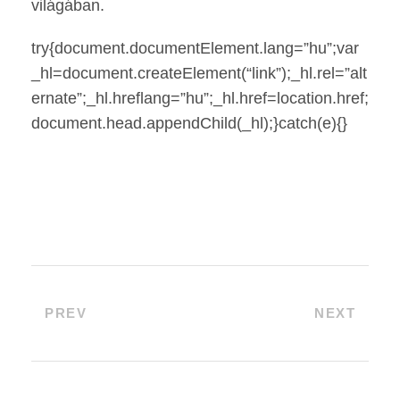
világában.
try{document.documentElement.lang=”hu”;var
_hl=document.createElement(“link”);_hl.rel=”alt
ernate”;_hl.hreflang=”hu”;_hl.href=location.href;
document.head.appendChild(_hl);}catch(e){}
PREV
NEXT