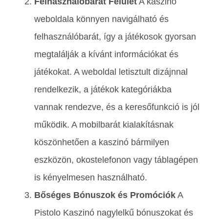
Felhasználóbarát Felület
A kaszinó
weboldala könnyen navigálható és
felhasználóbarát, így a játékosok gyorsan
megtalálják a kívánt információkat és
játékokat. A weboldal letisztult dizájnnal
rendelkezik, a játékok kategóriákba
vannak rendezve, és a keresőfunkció is jól
működik. A mobilbarát kialakításnak
köszönhetően a kaszinó bármilyen
eszközön, okostelefonon vagy táblagépen
is kényelmesen használható.
Bőséges Bónuszok és Promóciók
A
Pistolo Kaszinó nagylelkű bónuszokat és