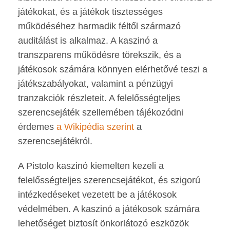
játékokat, és a játékok tisztességes
működéséhez harmadik féltől származó
auditálást is alkalmaz. A kaszinó a
transzparens működésre törekszik, és a
játékosok számára könnyen elérhetővé teszi a
játékszabályokat, valamint a pénzügyi
tranzakciók részleteit. A felelősségteljes
szerencsejáték szellemében tájékozódni
érdemes
a Wikipédia szerint
a
szerencsejátékról.
A Pistolo kaszinó kiemelten kezeli a
felelősségteljes szerencsejátékot, és szigorú
intézkedéseket vezetett be a játékosok
védelmében. A kaszinó a játékosok számára
lehetőséget biztosít önkorlátozó eszközök