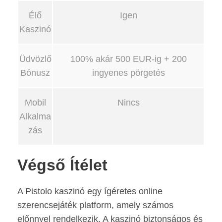
Élő
Igen
Kaszinó
Üdvözlő
100% akár 500 EUR-ig + 200
Bónusz
ingyenes pörgetés
Mobil
Nincs
Alkalma
zás
Végső Ítélet
A Pistolo kaszinó egy ígéretes online
szerencsejáték platform, amely számos
előnnyel rendelkezik. A kaszinó biztonságos és