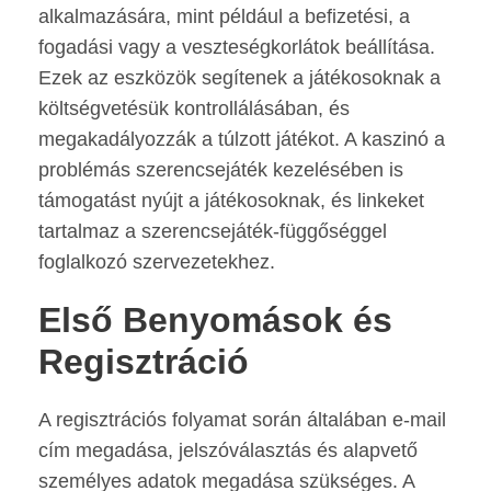
alkalmazására, mint például a befizetési, a
fogadási vagy a veszteségkorlátok beállítása.
Ezek az eszközök segítenek a játékosoknak a
költségvetésük kontrollálásában, és
megakadályozzák a túlzott játékot. A kaszinó a
problémás szerencsejáték kezelésében is
támogatást nyújt a játékosoknak, és linkeket
tartalmaz a szerencsejáték-függőséggel
foglalkozó szervezetekhez.
Első Benyomások és
Regisztráció
A regisztrációs folyamat során általában e-mail
cím megadása, jelszóválasztás és alapvető
személyes adatok megadása szükséges. A