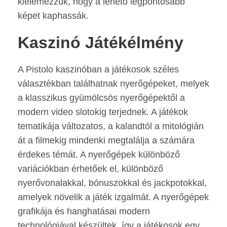
kielemezzük, hogy a lehető legpontosabb
képet kaphassák.
Kaszinó Játékélmény
A Pistolo kaszinóban a játékosok széles
választékban találhatnak nyerőgépeket, melyek
a klasszikus gyümölcsös nyerőgépektől a
modern video slotokig terjednek. A játékok
tematikája változatos, a kalandtól a mitológián
át a filmekig mindenki megtalálja a számára
érdekes témát. A nyerőgépek különböző
variációkban érhetőek el, különböző
nyerővonalakkal, bónuszokkal és jackpotokkal,
amelyek növelik a játék izgalmát. A nyerőgépek
grafikája és hanghatásai modern
technológiával készültek, így a játékosok egy