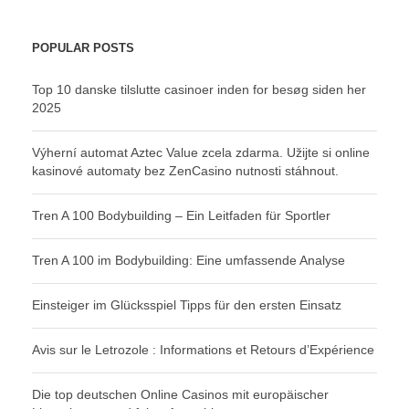
POPULAR POSTS
Top 10 danske tilslutte casinoer inden for besøg siden her
2025
Výherní automat Aztec Value zcela zdarma. Užijte si online
kasinové automaty bez ZenCasino nutnosti stáhnout.
Tren A 100 Bodybuilding – Ein Leitfaden für Sportler
Tren A 100 im Bodybuilding: Eine umfassende Analyse
Einsteiger im Glücksspiel Tipps für den ersten Einsatz
Avis sur le Letrozole : Informations et Retours d’Expérience
Die top deutschen Online Casinos mit europäischer