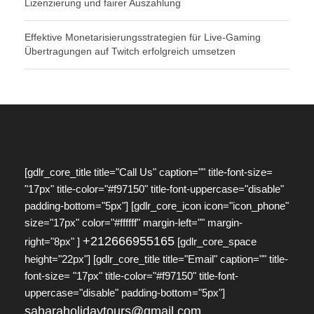
Lizenzierung und fairer Auszahlung
Effektive Monetarisierungsstrategien für Live-Gaming
Übertragungen auf Twitch erfolgreich umsetzen
[gdlr_core_title title="Call Us" caption="" title-font-size=
"17px" title-color="#f97150" title-font-uppercase="disable"
padding-bottom="5px"] [gdlr_core_icon icon="icon_phone"
size="17px" color="#ffffff" margin-left="" margin-
+212666955165
right="8px" ]
[gdlr_core_space
height="22px"] [gdlr_core_title title="Email" caption="" title-
font-size= "17px" title-color="#f97150" title-font-
uppercase="disable" padding-bottom="5px"]
saharaholidaytours@gmail.com