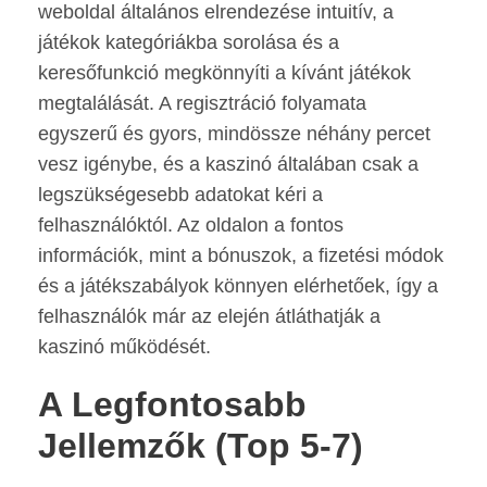
weboldal általános elrendezése intuitív, a
játékok kategóriákba sorolása és a
keresőfunkció megkönnyíti a kívánt játékok
megtalálását. A regisztráció folyamata
egyszerű és gyors, mindössze néhány percet
vesz igénybe, és a kaszinó általában csak a
legszükségesebb adatokat kéri a
felhasználóktól. Az oldalon a fontos
információk, mint a bónuszok, a fizetési módok
és a játékszabályok könnyen elérhetőek, így a
felhasználók már az elején átláthatják a
kaszinó működését.
A Legfontosabb
Jellemzők (Top 5-7)