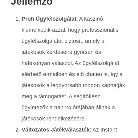
Jellemző
Profi Ügyfélszolgálat
: A kaszinó
kiemelkedik azzal, hogy professzionális
ügyfélszolgálatot biztosít, amely a
játékosok kérdéseire gyorsan és
hatékonyan válaszol. Az ügyfélszolgálat
elérhető e-mailben és élő chaten is, így a
játékosok a leggyorsabb módon kaphatják
meg a támogatást. A segítőkész
ügyintézők a nap 24 órájában állnak a
játékosok rendelkezésére.
Változatos Játékválaszték
: Az Instant