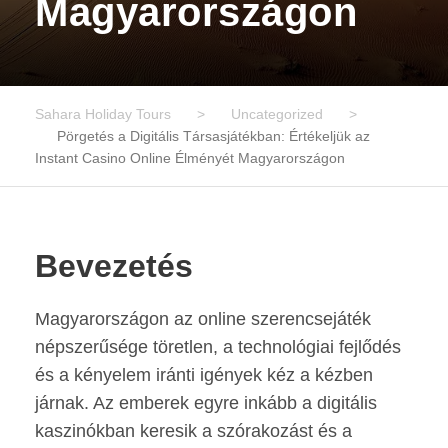
Magyarországon
Sahara Holiday Tours
>
Uncategorized
>
Pörgetés a Digitális Társasjátékban: Értékeljük az
Instant Casino Online Élményét Magyarországon
Bevezetés
Magyarországon az online szerencsejáték
népszerűsége töretlen, a technológiai fejlődés
és a kényelem iránti igények kéz a kézben
járnak. Az emberek egyre inkább a digitális
kaszinókban keresik a szórakozást és a