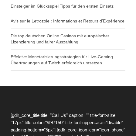
Einsteiger im Glücksspiel Tipps für den ersten Einsatz
Avis sur le Letrozole : Informations et Retours d’Expérience
Die top deutschen Online Casinos mit europäischer
Lizenzierung und fairer Auszahlung
Effektive Monetarisierungsstrategien für Live-Gaming
Übertragungen auf Twitch erfolgreich umsetzen
[gdlr_core_title title="Call Us" caption="" title-font-size=
"17px" title-color="#f97150" title-font-uppercase="disable"
padding-bottom="5px"] [gdlr_core_icon icon="icon_phone"