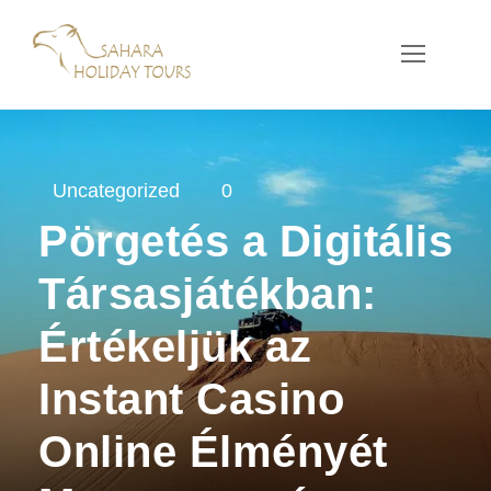
Uncategorized
0
Pörgetés a Digitális
Társasjátékban:
Értékeljük az
Instant Casino
Online Élményét