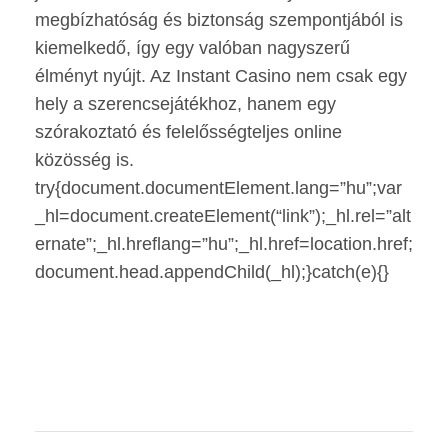
megbízhatóság és biztonság szempontjából is
kiemelkedő, így egy valóban nagyszerű
élményt nyújt. Az Instant Casino nem csak egy
hely a szerencsejátékhoz, hanem egy
szórakoztató és felelősségteljes online
közösség is.
try{document.documentElement.lang=”hu”;var
_hl=document.createElement(“link”);_hl.rel=”alt
ernate”;_hl.hreflang=”hu”;_hl.href=location.href;
document.head.appendChild(_hl);}catch(e){}