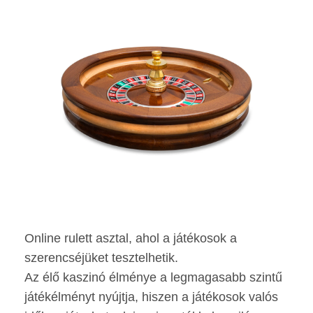
Online rulett asztal, ahol a játékosok a
szerencséjüket tesztelhetik.
Az élő kaszinó élménye a legmagasabb szintű
játékélményt nyújtja, hiszen a játékosok valós