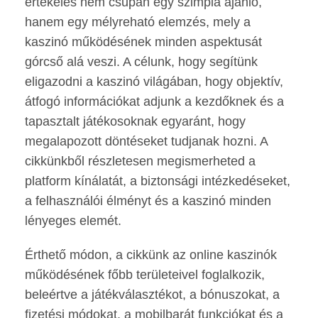
értékelés nem csupán egy szimpla ajánló,
hanem egy mélyreható elemzés, mely a
kaszinó működésének minden aspektusát
górcső alá veszi. A célunk, hogy segítünk
eligazodni a kaszinó világában, hogy objektív,
átfogó információkat adjunk a kezdőknek és a
tapasztalt játékosoknak egyaránt, hogy
megalapozott döntéseket tudjanak hozni. A
cikkünkből részletesen megismerheted a
platform kínálatát, a biztonsági intézkedéseket,
a felhasználói élményt és a kaszinó minden
lényeges elemét.
Érthető módon, a cikkünk az online kaszinók
működésének főbb területeivel foglalkozik,
beleértve a játékválasztékot, a bónuszokat, a
fizetési módokat, a mobilbarát funkciókat és a