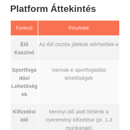
Platform Áttekintés
Funkció
Részletek
Élő
Az élő osztós játékok elérhetőek-e
Kaszinó
Sportfoga
Vannak-e sportfogadási
dási
lehetőségek
Lehetőség
ek
Kifizetési
Mennyi idő alatt történik a
Idő
nyeremény kifizetése (pl. 1-3
munkanap)