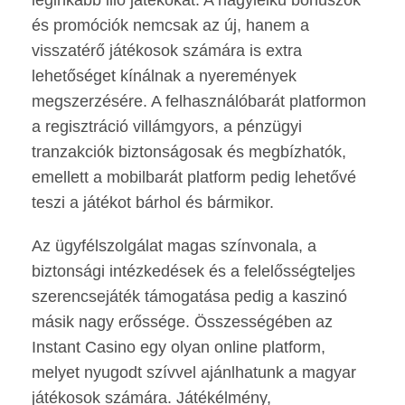
leginkább illő játékokat. A nagylelkű bónuszok
és promóciók nemcsak az új, hanem a
visszatérő játékosok számára is extra
lehetőséget kínálnak a nyeremények
megszerzésére. A felhasználóbarát platformon
a regisztráció villámgyors, a pénzügyi
tranzakciók biztonságosak és megbízhatók,
emellett a mobilbarát platform pedig lehetővé
teszi a játékot bárhol és bármikor.
Az ügyfélszolgálat magas színvonala, a
biztonsági intézkedések és a felelősségteljes
szerencsejáték támogatása pedig a kaszinó
másik nagy erőssége. Összességében az
Instant Casino egy olyan online platform,
melyet nyugodt szívvel ajánlhatunk a magyar
játékosok számára. Játékélmény,