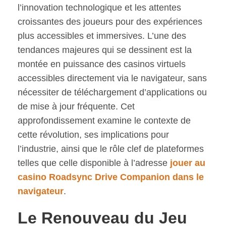
l’innovation technologique et les attentes
croissantes des joueurs pour des expériences
plus accessibles et immersives. L’une des
tendances majeures qui se dessinent est la
montée en puissance des casinos virtuels
accessibles directement via le navigateur, sans
nécessiter de téléchargement d’applications ou
de mise à jour fréquente. Cet
approfondissement examine le contexte de
cette révolution, ses implications pour
l’industrie, ainsi que le rôle clef de plateformes
telles que celle disponible à l’adresse
jouer au
casino Roadsync Drive Companion dans le
navigateur
.
Le Renouveau du Jeu