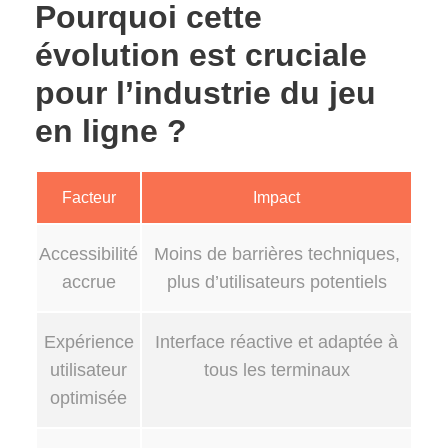
Pourquoi cette
évolution est cruciale
pour l’industrie du jeu
en ligne ?
Facteur
Impact
Accessibilité
Moins de barrières techniques,
accrue
plus d’utilisateurs potentiels
Expérience
Interface réactive et adaptée à
utilisateur
tous les terminaux
optimisée