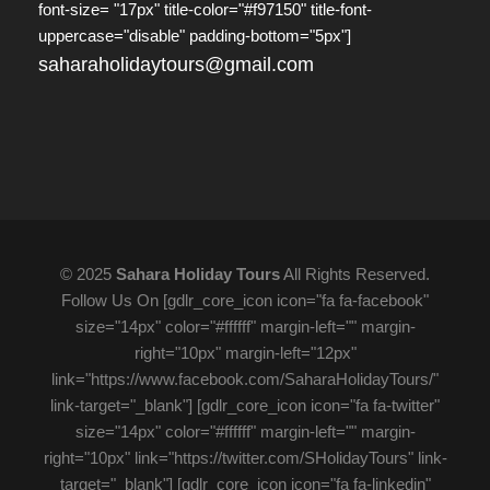
font-size= "17px" title-color="#f97150" title-font-
uppercase="disable" padding-bottom="5px"]
saharaholidaytours@gmail.com
© 2025
Sahara Holiday Tours
All Rights Reserved.
Follow Us On [gdlr_core_icon icon="fa fa-facebook"
size="14px" color="#ffffff" margin-left="" margin-
right="10px" margin-left="12px"
link="https://www.facebook.com/SaharaHolidayTours/"
link-target="_blank"] [gdlr_core_icon icon="fa fa-twitter"
size="14px" color="#ffffff" margin-left="" margin-
right="10px" link="https://twitter.com/SHolidayTours" link-
target="_blank"] [gdlr_core_icon icon="fa fa-linkedin"