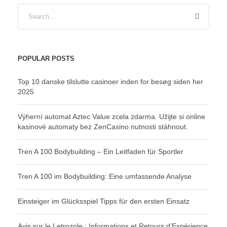
POPULAR POSTS
Top 10 danske tilslutte casinoer inden for besøg siden her
2025
Výherní automat Aztec Value zcela zdarma. Užijte si online
kasinové automaty bez ZenCasino nutnosti stáhnout.
Tren A 100 Bodybuilding – Ein Leitfaden für Sportler
Tren A 100 im Bodybuilding: Eine umfassende Analyse
Einsteiger im Glücksspiel Tipps für den ersten Einsatz
Avis sur le Letrozole : Informations et Retours d’Expérience