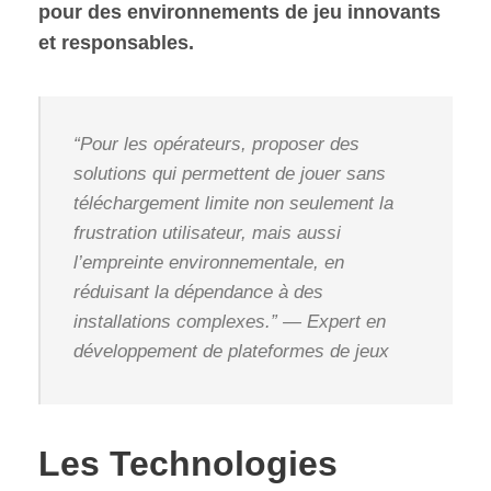
pour des environnements de jeu innovants
et responsables.
“Pour les opérateurs, proposer des
solutions qui permettent de jouer sans
téléchargement limite non seulement la
frustration utilisateur, mais aussi
l’empreinte environnementale, en
réduisant la dépendance à des
installations complexes.” — Expert en
développement de plateformes de jeux
Les Technologies