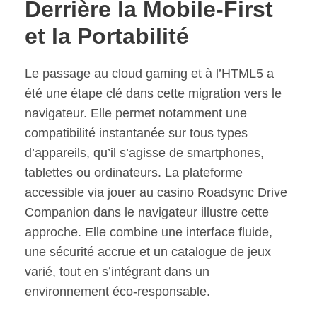
Derrière la Mobile-First
et la Portabilité
Le passage au cloud gaming et à l’HTML5 a
été une étape clé dans cette migration vers le
navigateur. Elle permet notamment une
compatibilité instantanée sur tous types
d’appareils, qu’il s’agisse de smartphones,
tablettes ou ordinateurs. La plateforme
accessible via jouer au casino Roadsync Drive
Companion dans le navigateur illustre cette
approche. Elle combine une interface fluide,
une sécurité accrue et un catalogue de jeux
varié, tout en s’intégrant dans un
environnement éco-responsable.