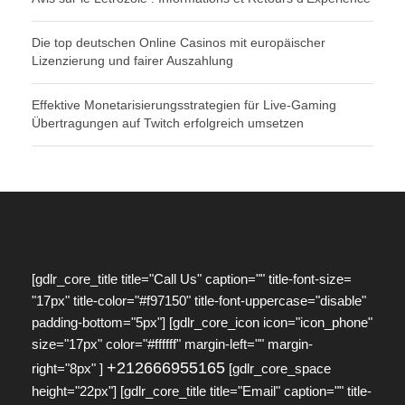
Die top deutschen Online Casinos mit europäischer
Lizenzierung und fairer Auszahlung
Effektive Monetarisierungsstrategien für Live-Gaming
Übertragungen auf Twitch erfolgreich umsetzen
[gdlr_core_title title="Call Us" caption="" title-font-size=
"17px" title-color="#f97150" title-font-uppercase="disable"
padding-bottom="5px"] [gdlr_core_icon icon="icon_phone"
size="17px" color="#ffffff" margin-left="" margin-
+212666955165
right="8px" ]
[gdlr_core_space
height="22px"] [gdlr_core_title title="Email" caption="" title-