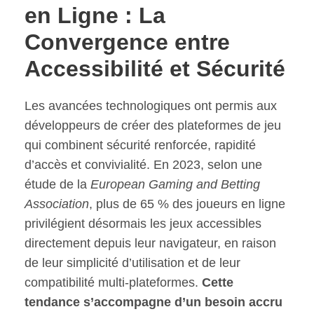
en Ligne : La
Convergence entre
Accessibilité et Sécurité
Les avancées technologiques ont permis aux
développeurs de créer des plateformes de jeu
qui combinent sécurité renforcée, rapidité
d’accès et convivialité. En 2023, selon une
étude de la
European Gaming and Betting
Association
, plus de 65 % des joueurs en ligne
privilégient désormais les jeux accessibles
directement depuis leur navigateur, en raison
de leur simplicité d’utilisation et de leur
compatibilité multi-plateformes.
Cette
tendance s’accompagne d’un besoin accru