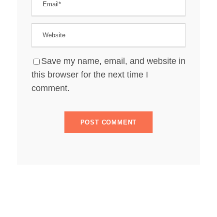
Save my name, email, and website in
this browser for the next time I
comment.