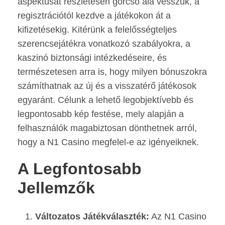
aspektusát részletesen górcső alá vesszük, a
regisztrációtól kezdve a játékokon át a
kifizetésekig. Kitérünk a felelősségteljes
szerencsejátékra vonatkozó szabályokra, a
kaszinó biztonsági intézkedéseire, és
természetesen arra is, hogy milyen bónuszokra
számíthatnak az új és a visszatérő játékosok
egyaránt. Célunk a lehető legobjektívebb és
legpontosabb kép festése, mely alapján a
felhasználók magabiztosan dönthetnek arról,
hogy a N1 Casino megfelel-e az igényeiknek.
A Legfontosabb
Jellemzők
Változatos Játékválaszték:
Az N1 Casino