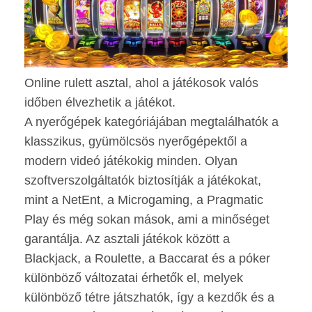
Online rulett asztal, ahol a játékosok valós
időben élvezhetik a játékot.
A nyerőgépek kategóriájában megtalálhatók a
klasszikus, gyümölcsös nyerőgépektől a
modern videó játékokig minden. Olyan
szoftverszolgáltatók biztosítják a játékokat,
mint a NetEnt, a Microgaming, a Pragmatic
Play és még sokan mások, ami a minőséget
garantálja. Az asztali játékok között a
Blackjack, a Roulette, a Baccarat és a póker
különböző változatai érhetők el, melyek
különböző tétre játszhatók, így a kezdők és a