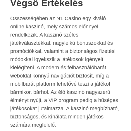
Végső Értékelés
Összességében az N1 Casino egy kiváló
online kaszinó, mely számos előnnyel
rendelkezik. A kaszinó széles
játékválasztékkal, nagylelkű bónuszokkal és
promóciókkal, valamint a biztonságos fizetési
módokkal igyekszik a játékosok igényeit
kielégíteni. A modern és felhasználóbarát
weboldal könnyű navigációt biztosít, míg a
mobilbarát platform lehetővé teszi a játékot
bármikor, bárhol. Az élő kaszinó nagyszerű
élményt nyújt, a VIP program pedig a hűséges
játékosokat jutalmazza. A kaszinó megbízható,
biztonságos, és kínálata minden játékos
számára megfelelő.