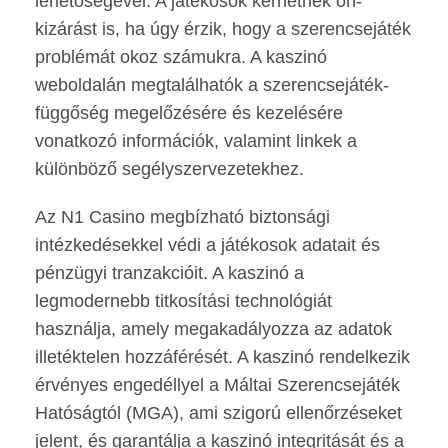
lehetőségével. A játékosok kérhetnek ön-
kizárást is, ha úgy érzik, hogy a szerencsejáték
problémát okoz számukra. A kaszinó
weboldalán megtalálhatók a szerencsejáték-
függőség megelőzésére és kezelésére
vonatkozó információk, valamint linkek a
különböző segélyszervezetekhez.
Az N1 Casino megbízható biztonsági
intézkedésekkel védi a játékosok adatait és
pénzügyi tranzakcióit. A kaszinó a
legmodernebb titkosítási technológiát
használja, amely megakadályozza az adatok
illetéktelen hozzáférését. A kaszinó rendelkezik
érvényes engedéllyel a Máltai Szerencsejáték
Hatóságtól (MGA), ami szigorú ellenőrzéseket
jelent, és garantálja a kaszinó integritását és a