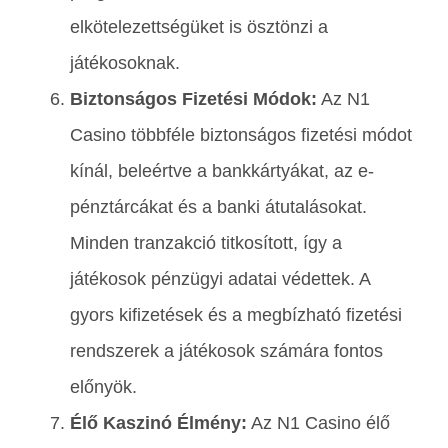
elkötelezettségüket is ösztönzi a
játékosoknak.
Biztonságos Fizetési Módok:
Az N1
Casino többféle biztonságos fizetési módot
kínál, beleértve a bankkártyákat, az e-
pénztárcákat és a banki átutalásokat.
Minden tranzakció titkosított, így a
játékosok pénzügyi adatai védettek. A
gyors kifizetések és a megbízható fizetési
rendszerek a játékosok számára fontos
előnyök.
Élő Kaszinó Élmény:
Az N1 Casino élő