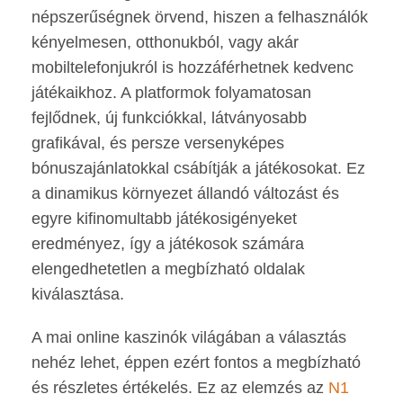
népszerűségnek örvend, hiszen a felhasználók
kényelmesen, otthonukból, vagy akár
mobiltelefonjukról is hozzáférhetnek kedvenc
játékaikhoz. A platformok folyamatosan
fejlődnek, új funkciókkal, látványosabb
grafikával, és persze versenyképes
bónuszajánlatokkal csábítják a játékosokat. Ez
a dinamikus környezet állandó változást és
egyre kifinomultabb játékosigényeket
eredményez, így a játékosok számára
elengedhetetlen a megbízható oldalak
kiválasztása.
A mai online kaszinók világában a választás
nehéz lehet, éppen ezért fontos a megbízható
és részletes értékelés. Ez az elemzés az
N1