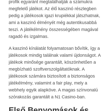
profik egyaránt megtalálhatják a számukra
megfelelő játékot. Az élő kaszinó részlegben
pedig a játékosok igazi krupiékkal játszhatnak,
ami a kaszinó élményét még autentikusabbá
teszi. A játékélmény összességében magával
ragadó és izgalmas.
A kaszinó kínálatát folyamatosan bővítik, így a
játékosok mindig találnak valami újdonságot. A
játékok minősége garantált, köszönhetően a
megbízható szoftverszolgáltatóknak. A
játékosok számára biztosított a biztonságos
játékélmény, valamint a fair play, mely a
webhely egyik alapköve. A magas színvonalú
szórakozás garantált a N1 Casino-ban.
Első Benyomások és