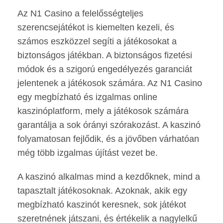
Az N1 Casino a felelősségteljes
szerencsejátékot is kiemelten kezeli, és
számos eszközzel segíti a játékosokat a
biztonságos játékban. A biztonságos fizetési
módok és a szigorú engedélyezés garanciát
jelentenek a játékosok számára. Az N1 Casino
egy megbízható és izgalmas online
kaszinóplatform, mely a játékosok számára
garantálja a sok órányi szórakozást. A kaszinó
folyamatosan fejlődik, és a jövőben várhatóan
még több izgalmas újítást vezet be.
A kaszinó alkalmas mind a kezdőknek, mind a
tapasztalt játékosoknak. Azoknak, akik egy
megbízható kaszinót keresnek, sok játékot
szeretnének játszani, és értékelik a nagylelkű