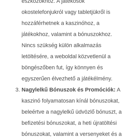
eszközökhöz. A játékosok
okostelefonjukról vagy tabletjükről is
hozzáférhetnek a kaszinóhoz, a
játékokhoz, valamint a bónuszokhoz.
Nincs szükség külön alkalmazás
letöltésére, a weboldal közvetlenül a
böngészőben fut, így könnyen és
egyszerűen élvezhető a játékélmény.
Nagylelkű Bónuszok és Promóciók:
A
kaszinó folyamatosan kínál bónuszokat,
beleértve a nagylelkű üdvözlő bónuszt, a
befizetési bónuszokat, a heti újratöltési
bónuszokat, valamint a versenyeket és a