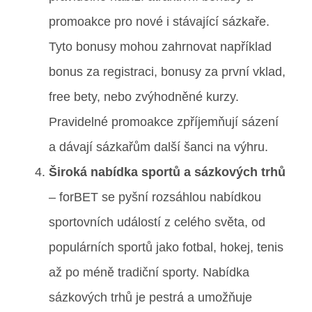
promoakce pro nové i stávající sázkaře.
Tyto bonusy mohou zahrnovat například
bonus za registraci, bonusy za první vklad,
free bety, nebo zvýhodněné kurzy.
Pravidelné promoakce zpříjemňují sázení
a dávají sázkařům další šanci na výhru.
Široká nabídka sportů a sázkových trhů
– forBET se pyšní rozsáhlou nabídkou
sportovních událostí z celého světa, od
populárních sportů jako fotbal, hokej, tenis
až po méně tradiční sporty. Nabídka
sázkových trhů je pestrá a umožňuje