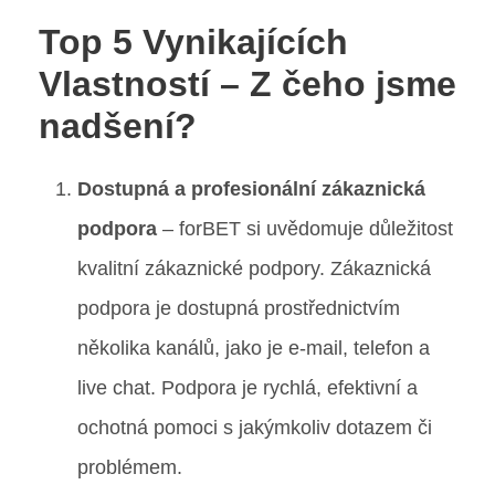
Top 5 Vynikajících
Vlastností – Z čeho jsme
nadšení?
Dostupná a profesionální zákaznická
podpora
– forBET si uvědomuje důležitost
kvalitní zákaznické podpory. Zákaznická
podpora je dostupná prostřednictvím
několika kanálů, jako je e-mail, telefon a
live chat. Podpora je rychlá, efektivní a
ochotná pomoci s jakýmkoliv dotazem či
problémem.