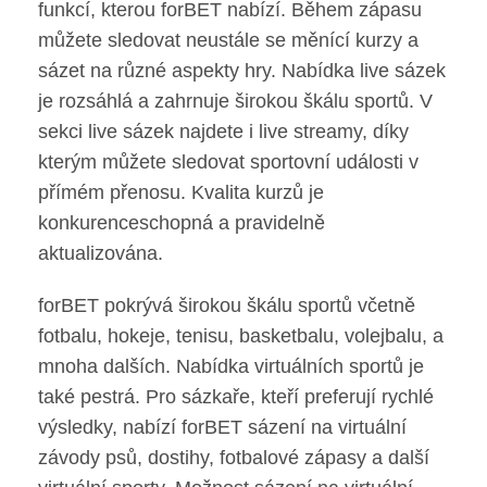
funkcí, kterou forBET nabízí. Během zápasu
můžete sledovat neustále se měnící kurzy a
sázet na různé aspekty hry. Nabídka live sázek
je rozsáhlá a zahrnuje širokou škálu sportů. V
sekci live sázek najdete i live streamy, díky
kterým můžete sledovat sportovní události v
přímém přenosu. Kvalita kurzů je
konkurenceschopná a pravidelně
aktualizována.
forBET pokrývá širokou škálu sportů včetně
fotbalu, hokeje, tenisu, basketbalu, volejbalu, a
mnoha dalších. Nabídka virtuálních sportů je
také pestrá. Pro sázkaře, kteří preferují rychlé
výsledky, nabízí forBET sázení na virtuální
závody psů, dostihy, fotbalové zápasy a další