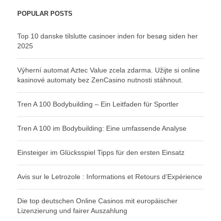
POPULAR POSTS
Top 10 danske tilslutte casinoer inden for besøg siden her
2025
Výherní automat Aztec Value zcela zdarma. Užijte si online
kasinové automaty bez ZenCasino nutnosti stáhnout.
Tren A 100 Bodybuilding – Ein Leitfaden für Sportler
Tren A 100 im Bodybuilding: Eine umfassende Analyse
Einsteiger im Glücksspiel Tipps für den ersten Einsatz
Avis sur le Letrozole : Informations et Retours d’Expérience
Die top deutschen Online Casinos mit europäischer
Lizenzierung und fairer Auszahlung