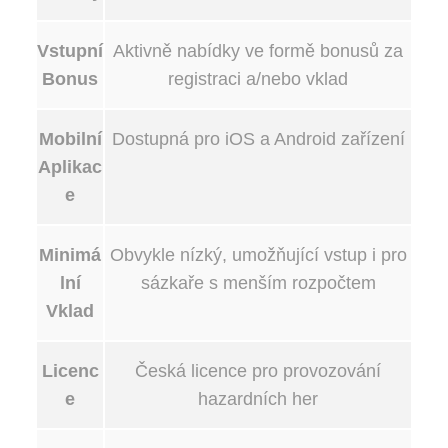
Vstupní
Aktivně nabídky ve formě bonusů za
Bonus
registraci a/nebo vklad
Mobilní
Dostupná pro iOS a Android zařízení
Aplikac
e
Minimá
Obvykle nízký, umožňující vstup i pro
lní
sázkaře s menším rozpočtem
Vklad
Licenc
Česká licence pro provozování
e
hazardních her