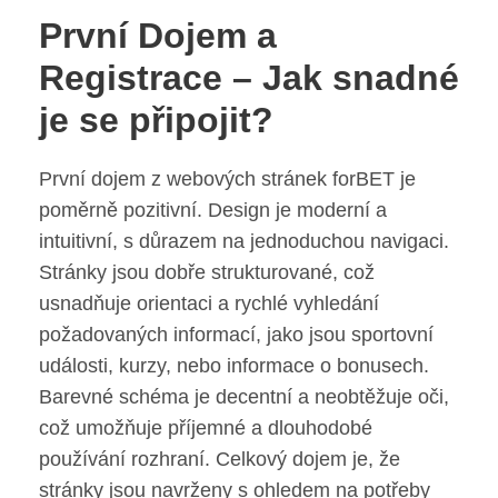
První Dojem a
Registrace – Jak snadné
je se připojit?
První dojem z webových stránek forBET je
poměrně pozitivní. Design je moderní a
intuitivní, s důrazem na jednoduchou navigaci.
Stránky jsou dobře strukturované, což
usnadňuje orientaci a rychlé vyhledání
požadovaných informací, jako jsou sportovní
události, kurzy, nebo informace o bonusech.
Barevné schéma je decentní a neobtěžuje oči,
což umožňuje příjemné a dlouhodobé
používání rozhraní. Celkový dojem je, že
stránky jsou navrženy s ohledem na potřeby