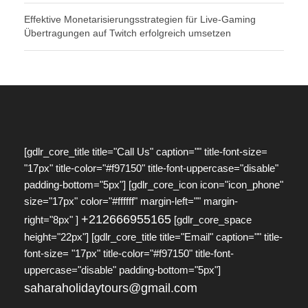
Effektive Monetarisierungsstrategien für Live-Gaming
Übertragungen auf Twitch erfolgreich umsetzen
[gdlr_core_title title="Call Us" caption="" title-font-size=
"17px" title-color="#f97150" title-font-uppercase="disable"
padding-bottom="5px"] [gdlr_core_icon icon="icon_phone"
size="17px" color="#ffffff" margin-left="" margin-
+212666955165
right="8px" ]
[gdlr_core_space
height="22px"] [gdlr_core_title title="Email" caption="" title-
font-size= "17px" title-color="#f97150" title-font-
uppercase="disable" padding-bottom="5px"]
saharaholidaytours@gmail.com