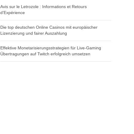
Avis sur le Letrozole : Informations et Retours
d’Expérience
Die top deutschen Online Casinos mit europäischer
Lizenzierung und fairer Auszahlung
Effektive Monetarisierungsstrategien für Live-Gaming
Übertragungen auf Twitch erfolgreich umsetzen