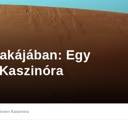
zakájában: Egy
 Kaszinóra
 Green Kaszinóra