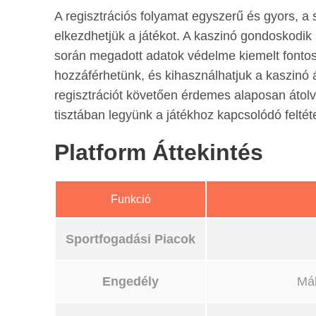
A regisztrációs folyamat egyszerű és gyors,
elkezdhetjük a játékot. A kaszinó gondoskodik 
során megadott adatok védelme kiemelt fontos
hozzáférhetünk, és kihasználhatjuk a kaszinó á
regisztrációt követően érdemes alaposan átolva
tisztában legyünk a játékhoz kapcsolódó feltét
Platform Áttekintés
Funkció
Sportfogadási Piacok
Engedély
Mál