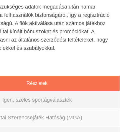
 a szükséges adatok megadása után hamar
a felhasználók biztonságáról, így a regisztráció
ságú. A fiók aktiválása után számos játékhoz
ltal kínált bónuszokat és promóciókat. A
sni az általános szerződési feltételeket, hogy
elekkel és szabályokkal.
Részletek
Igen, széles sportágválaszték
tai Szerencsejáték Hatóság (MGA)