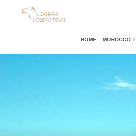
HOME
MOROCCO T