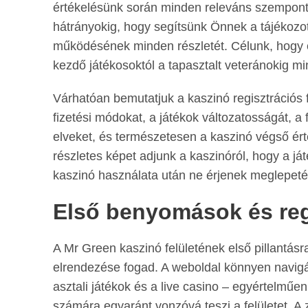
értékelésünk során minden releváns szemponto
hátrányokig, hogy segítsünk Önnek a tájékozot
működésének minden részletét. Célunk, hogy e
kezdő játékosoktól a tapasztalt veteránokig m
Várhatóan bemutatjuk a kaszinó regisztrációs f
fizetési módokat, a játékok változatosságát, a
elveket, és természetesen a kaszinó végső érté
részletes képet adjunk a kaszinóról, hogy a já
kaszinó használata után ne érjenek meglepeté
Első benyomások és reg
A Mr Green kaszinó felületének első pillantásra 
elrendezése fogad. A weboldal könnyen navigá
asztali játékok és a live casino – egyértelműen
számára egyaránt vonzóvá teszi a felületet. A