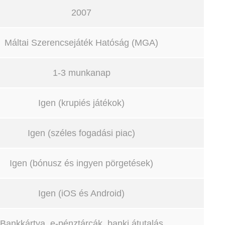
2007
Máltai Szerencsejáték Hatóság (MGA)
1-3 munkanap
Igen (krupiés játékok)
Igen (széles fogadási piac)
Igen (bónusz és ingyen pörgetések)
Igen (iOS és Android)
Bankkártya, e-pénztárcák, banki átutalás