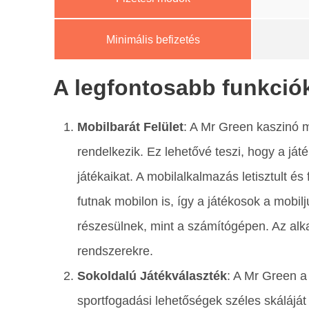
Minimális befizetés
A legfontosabb funkció
Mobilbarát Felület
: A Mr Green kaszinó m
rendelkezik. Ez lehetővé teszi, hogy a já
játékaikat. A mobilalkalmazás letisztult 
futnak mobilon is, így a játékosok a mobi
részesülnek, mint a számítógépen. Az alk
rendszerekre.
Sokoldalú Játékválaszték
: A Mr Green a
sportfogadási lehetőségek széles skáláját 