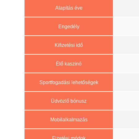
Alapítás éve
Engedély
Kifizetési idő
Élő kaszinó
Sportfogadási lehetőségek
Üdvözlő bónusz
Mobilalkalmazás
Fizetési módok