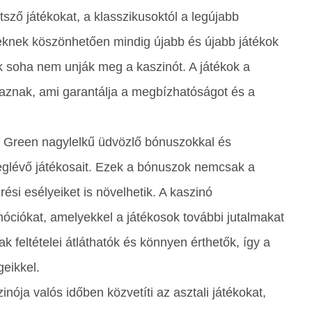
tsző játékokat, a klasszikusoktól a legújabb
éseknek köszönhetően mindig újabb és újabb játékok
k soha nem unják meg a kaszinót. A játékok a
maznak, ami garantálja a megbízhatóságot és a
r Green nagylelkű üdvözlő bónuszokkal és
eglévő játékosait. Ezek a bónuszok nemcsak a
rési esélyeiket is növelhetik. A kaszinó
ciókat, amelyekkel a játékosok további jutalmakat
 feltételei átláthatók és könnyen érthetők, így a
geikkel.
inója valós időben közvetíti az asztali játékokat,