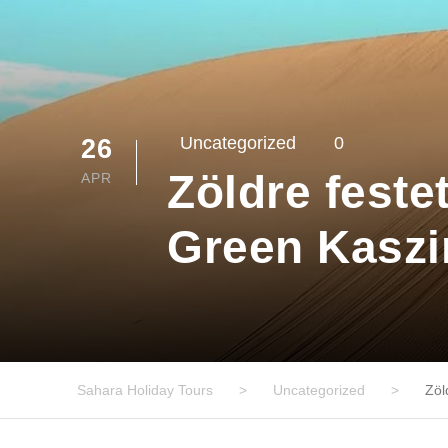
Uncategorized
0
26
Zöldre feste
APR
Green Kaszi
Sahara Holiday Tours
>
Uncategorized
>
Zöl