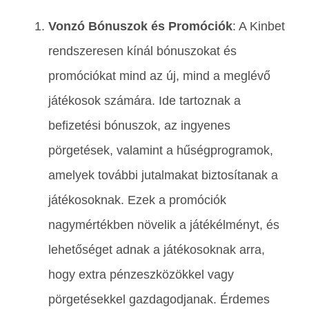
Vonzó Bónuszok és Promóciók
: A Kinbet
rendszeresen kínál bónuszokat és
promóciókat mind az új, mind a meglévő
játékosok számára. Ide tartoznak a
befizetési bónuszok, az ingyenes
pörgetések, valamint a hűségprogramok,
amelyek további jutalmakat biztosítanak a
játékosoknak. Ezek a promóciók
nagymértékben növelik a játékélményt, és
lehetőséget adnak a játékosoknak arra,
hogy extra pénzeszközökkel vagy
pörgetésekkel gazdagodjanak. Érdemes