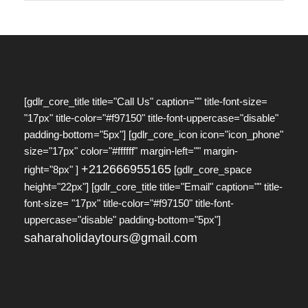
[gdlr_core_title title="Call Us" caption="" title-font-size=
"17px" title-color="#f97150" title-font-uppercase="disable"
padding-bottom="5px"] [gdlr_core_icon icon="icon_phone"
size="17px" color="#ffffff" margin-left="" margin-
+212666955165
right="8px" ]
[gdlr_core_space
height="22px"] [gdlr_core_title title="Email" caption="" title-
font-size= "17px" title-color="#f97150" title-font-
uppercase="disable" padding-bottom="5px"]
saharaholidaytours@gmail.com