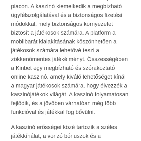
piacon. A kaszinó kiemelkedik a megbízható
ügyfélszolgálatával és a biztonságos fizetési
módokkal, mely biztonságos környezetet
biztosít a játékosok számára. A platform a
mobilbarát kialakításának köszönhetően a
játékosok számára lehetővé teszi a
zökkenőmentes játékélményt. Összességében
a Kinbet egy megbízható és szórakoztató
online kaszinó, amely kiváló lehetőséget kínál
a magyar játékosok számára, hogy élvezzék a
kaszinójátékok világát. A kaszinó folyamatosan
fejlődik, és a jövőben várhatóan még több
funkcióval és játékkal fog bővülni.
A kaszinó erősségei közé tartozik a széles
játékkínálat, a vonzó bónuszok és a