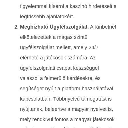
figyelemmel kísérni a kaszinó hirdetéseit a
legfrissebb ajánlatokért.
Megbízható Ügyfélszolgálat
: A Kinbetnél
elkötelezettek a magas szintű
ügyfélszolgálat mellett, amely 24/7
elérhető a játékosok számára. Az
ügyfélszolgálati csapat készséggel
válaszol a felmerülő kérdésekre, és
segítséget nyújt a platform használatával
kapcsolatban. Többnyelvű támogatást is
nyújtanak, beleértve a magyar nyelvet is,
mely rendkívül fontos a magyar játékosok