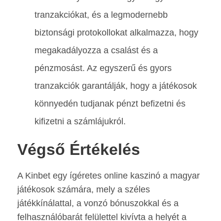
tranzakciókat, és a legmodernebb
biztonsági protokollokat alkalmazza, hogy
megakadályozza a csalást és a
pénzmosást. Az egyszerű és gyors
tranzakciók garantálják, hogy a játékosok
könnyedén tudjanak pénzt befizetni és
kifizetni a számlájukról.
Végső Értékelés
A Kinbet egy ígéretes online kaszinó a magyar
játékosok számára, mely a széles
játékkínálattal, a vonzó bónuszokkal és a
felhasználóbarát felülettel kivívta a helyét a