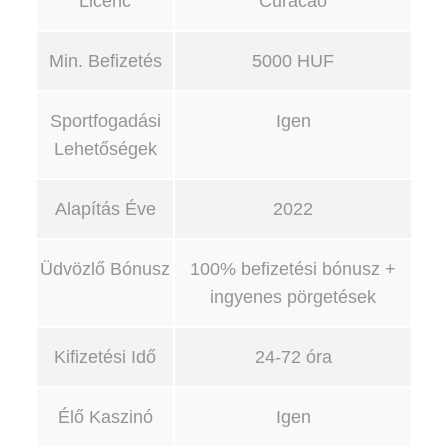
Licenc
Curacao
Min. Befizetés
5000 HUF
Sportfogadási
Igen
Lehetőségek
Alapítás Éve
2022
Üdvözlő Bónusz
100% befizetési bónusz +
ingyenes pörgetések
Kifizetési Idő
24-72 óra
Élő Kaszinó
Igen