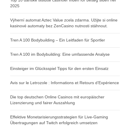
2025
Výherní automat Aztec Value zcela zdarma. Užijte si online
kasinové automaty bez ZenCasino nutnosti stáhnout.
Tren A 100 Bodybuilding – Ein Leitfaden für Sportler
Tren A 100 im Bodybuilding: Eine umfassende Analyse
Einsteiger im Glücksspiel Tipps für den ersten Einsatz
Avis sur le Letrozole : Informations et Retours d’Expérience
Die top deutschen Online Casinos mit europäischer
Lizenzierung und fairer Auszahlung
Effektive Monetarisierungsstrategien für Live-Gaming
Übertragungen auf Twitch erfolgreich umsetzen