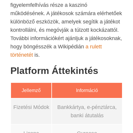
figyelemfelhívás része a kaszinó
működésének. A játékosok számára elérhetőek
különböző eszközök, amelyek segítik a játékot
kontrollálni, és megóvják a túlzott kockázattól.
További információkért ajánljuk a játékosoknak,
hogy böngésszék a Wikipédián
a rulett
történetét
is.
Platform Áttekintés
Jellemző
Információ
Fizetési Módok
Bankkártya, e-pénztárca,
banki átutalás