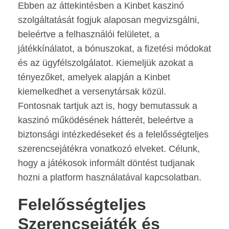
Ebben az áttekintésben a Kinbet kaszinó
szolgáltatását fogjuk alaposan megvizsgálni,
beleértve a felhasználói felületet, a
játékkínálatot, a bónuszokat, a fizetési módokat
és az ügyfélszolgálatot. Kiemeljük azokat a
tényezőket, amelyek alapján a Kinbet
kiemelkedhet a versenytársak közül.
Fontosnak tartjuk azt is, hogy bemutassuk a
kaszinó működésének hátterét, beleértve a
biztonsági intézkedéseket és a felelősségteljes
szerencsejátékra vonatkozó elveket. Célunk,
hogy a játékosok informált döntést tudjanak
hozni a platform használatával kapcsolatban.
Felelősségteljes
Szerencsejáték és