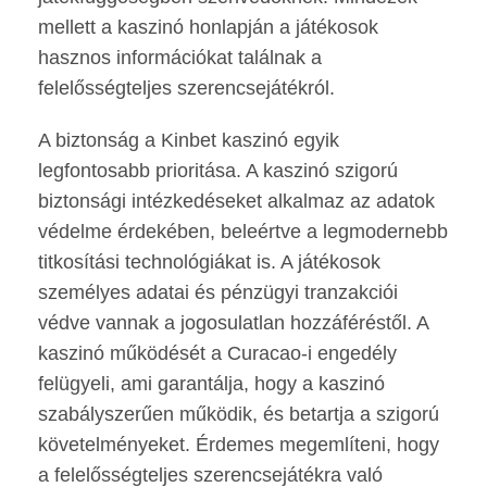
mellett a kaszinó honlapján a játékosok
hasznos információkat találnak a
felelősségteljes szerencsejátékról.
A biztonság a Kinbet kaszinó egyik
legfontosabb prioritása. A kaszinó szigorú
biztonsági intézkedéseket alkalmaz az adatok
védelme érdekében, beleértve a legmodernebb
titkosítási technológiákat is. A játékosok
személyes adatai és pénzügyi tranzakciói
védve vannak a jogosulatlan hozzáféréstől. A
kaszinó működését a Curacao-i engedély
felügyeli, ami garantálja, hogy a kaszinó
szabályszerűen működik, és betartja a szigorú
követelményeket. Érdemes megemlíteni, hogy
a felelősségteljes szerencsejátékra való