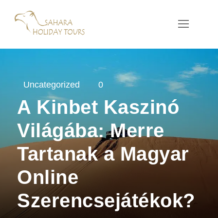
Uncategorized
0
A Kinbet Kaszinó
Világába: Merre
Tartanak a Magyar
Online
Szerencsejátékok?