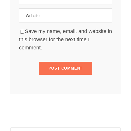
Save my name, email, and website in
this browser for the next time I
comment.