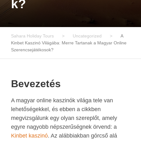
k?
Sahara Holiday Tours
>
Uncategorized
>
A
Kinbet Kaszinó Világába: Merre Tartanak a Magyar Online
Szerencsejátékosok?
Bevezetés
A magyar online kaszinók világa tele van
lehetőségekkel, és ebben a cikkben
megvizsgálunk egy olyan szereplőt, amely
egyre nagyobb népszerűségnek örvend: a
Kinbet kaszinó
. Az alábbiakban górcső alá