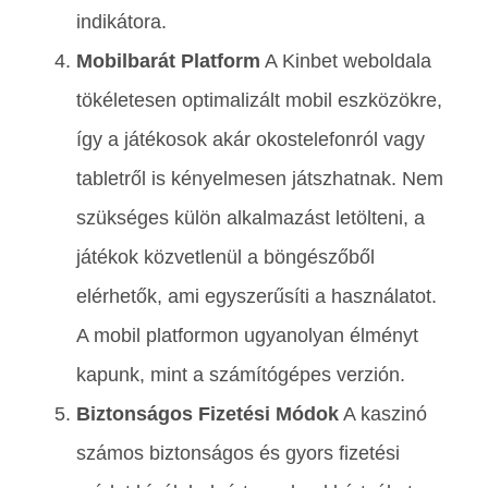
indikátora.
Mobilbarát Platform
A Kinbet weboldala
tökéletesen optimalizált mobil eszközökre,
így a játékosok akár okostelefonról vagy
tabletről is kényelmesen játszhatnak. Nem
szükséges külön alkalmazást letölteni, a
játékok közvetlenül a böngészőből
elérhetők, ami egyszerűsíti a használatot.
A mobil platformon ugyanolyan élményt
kapunk, mint a számítógépes verzión.
Biztonságos Fizetési Módok
A kaszinó
számos biztonságos és gyors fizetési