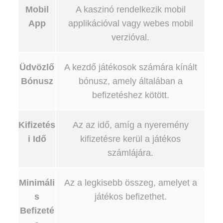
Mobil
A kaszinó rendelkezik mobil
App
applikációval vagy webes mobil
verzióval.
Üdvözlő
A kezdő játékosok számára kínált
Bónusz
bónusz, amely általában a
befizetéshez kötött.
Kifizetés
Az az idő, amíg a nyeremény
i Idő
kifizetésre kerül a játékos
számlájára.
Minimáli
Az a legkisebb összeg, amelyet a
s
játékos befizethet.
Befizeté