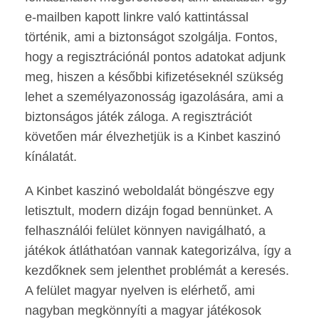
e-mailben kapott linkre való kattintással
történik, ami a biztonságot szolgálja. Fontos,
hogy a regisztrációnál pontos adatokat adjunk
meg, hiszen a későbbi kifizetéseknél szükség
lehet a személyazonosság igazolására, ami a
biztonságos játék záloga. A regisztrációt
követően már élvezhetjük is a Kinbet kaszinó
kínálatát.
A Kinbet kaszinó weboldalát böngészve egy
letisztult, modern dizájn fogad bennünket. A
felhasználói felület könnyen navigálható, a
játékok átláthatóan vannak kategorizálva, így a
kezdőknek sem jelenthet problémát a keresés.
A felület magyar nyelven is elérhető, ami
nagyban megkönnyíti a magyar játékosok