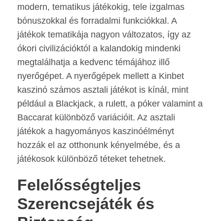
modern, tematikus játékokig, tele izgalmas
bónuszokkal és forradalmi funkciókkal. A
játékok tematikája nagyon változatos, így az
ókori civilizációktól a kalandokig mindenki
megtalálhatja a kedvenc témájához illő
nyerőgépet. A nyerőgépek mellett a Kinbet
kaszinó számos asztali játékot is kínál, mint
például a Blackjack, a rulett, a póker valamint a
Baccarat különböző variációit. Az asztali
játékok a hagyományos kaszinóélményt
hozzák el az otthonunk kényelmébe, és a
játékosok különböző téteket tehetnek.
Felelősségteljes
Szerencsejáték és