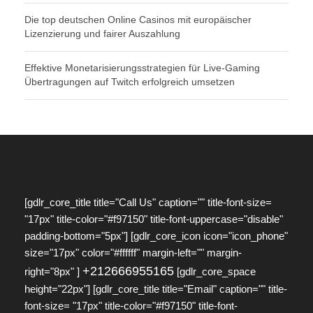
Die top deutschen Online Casinos mit europäischer
Lizenzierung und fairer Auszahlung
Effektive Monetarisierungsstrategien für Live-Gaming
Übertragungen auf Twitch erfolgreich umsetzen
[gdlr_core_title title="Call Us" caption="" title-font-size=
"17px" title-color="#f97150" title-font-uppercase="disable"
padding-bottom="5px"] [gdlr_core_icon icon="icon_phone"
size="17px" color="#ffffff" margin-left="" margin-
+212666955165
right="8px" ]
[gdlr_core_space
height="22px"] [gdlr_core_title title="Email" caption="" title-
font-size= "17px" title-color="#f97150" title-font-