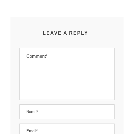
LEAVE A REPLY