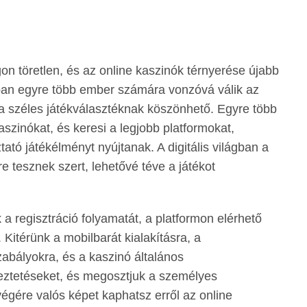
 töretlen, és az online kaszinók térnyerése újabb
kban egyre több ember számára vonzóvá válik az
 a széles játékválasztéknak köszönhető. Egyre több
aszinókat, és keresi a legjobb platformokat,
tó játékélményt nyújtanak. A digitális világban a
 tesznek szert, lehetővé téve a játékot
 regisztráció folyamatát, a platformon elérhető
 Kitérünk a mobilbarát kialakításra, a
zabályokra, és a kaszinó általános
eztetéseket, és megosztjuk a személyes
végére valós képet kaphatsz erről az online