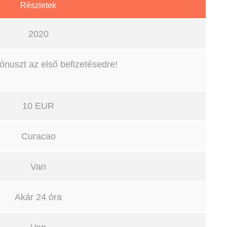
Részletek
2020
ónuszt az első befizetésedre!
10 EUR
Curacao
Van
Akár 24 óra