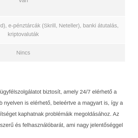
Van
, e-pénztárcák (Skrill, Neteller), banki átutalás,
kriptovaluták
Nincs
 ügyfélszolgálatot biztosít, amely 24/7 elérhető a
 nyelven is elérhető, beleértve a magyart is, így a
gítséget kaphatnak problémáik megoldásához. Az
yszerű és felhasználóbarát, ami nagy jelentőséggel