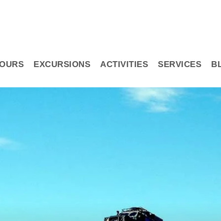
OURS
EXCURSIONS
ACTIVITIES
SERVICES
B