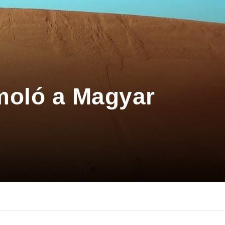
moló a Magyar