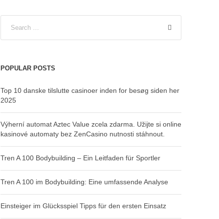
POPULAR POSTS
Top 10 danske tilslutte casinoer inden for besøg siden her
2025
Výherní automat Aztec Value zcela zdarma. Užijte si online
kasinové automaty bez ZenCasino nutnosti stáhnout.
Tren A 100 Bodybuilding – Ein Leitfaden für Sportler
Tren A 100 im Bodybuilding: Eine umfassende Analyse
Einsteiger im Glücksspiel Tipps für den ersten Einsatz