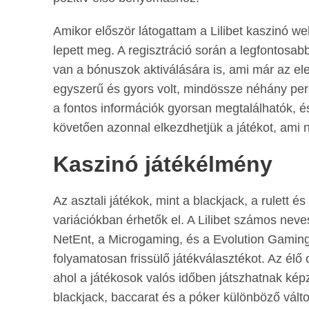
Amikor először látogattam a Lilibet kaszinó w
lepett meg. A regisztráció során a legfontosa
van a bónuszok aktiválására is, ami már az ele
egyszerű és gyors volt, mindössze néhány per
a fontos információk gyorsan megtalálhatók, és 
követően azonnal elkezdhetjük a játékot, ami 
Kaszinó játékélmény
Az asztali játékok, mint a blackjack, a rulett 
variációkban érhetők el. A Lilibet számos neves
NetEnt, a Microgaming, és a Evolution Gaming,
folyamatosan frissülő játékválasztékot. Az élő
ahol a játékosok valós időben játszhatnak képze
blackjack, baccarat és a póker különböző válto