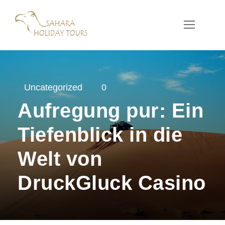
Uncategorized
0
Aufregung pur: Ein
Tiefenblick in die
Welt von
DruckGluck Casino