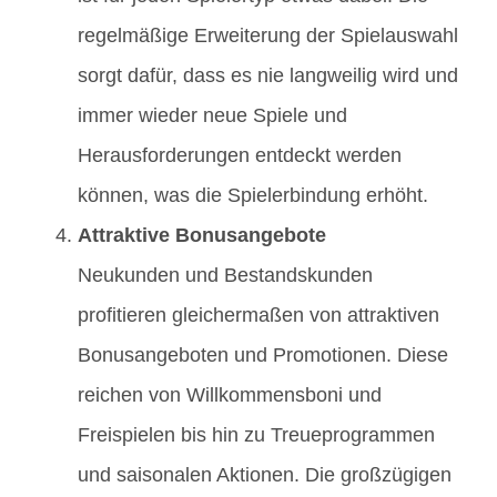
regelmäßige Erweiterung der Spielauswahl
sorgt dafür, dass es nie langweilig wird und
immer wieder neue Spiele und
Herausforderungen entdeckt werden
können, was die Spielerbindung erhöht.
Attraktive Bonusangebote
Neukunden und Bestandskunden
profitieren gleichermaßen von attraktiven
Bonusangeboten und Promotionen. Diese
reichen von Willkommensboni und
Freispielen bis hin zu Treueprogrammen
und saisonalen Aktionen. Die großzügigen