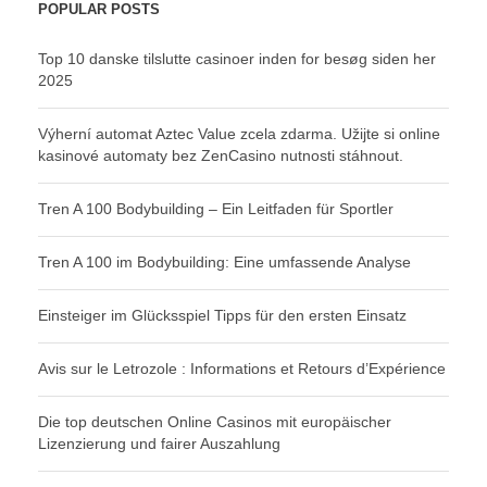
POPULAR POSTS
Top 10 danske tilslutte casinoer inden for besøg siden her
2025
Výherní automat Aztec Value zcela zdarma. Užijte si online
kasinové automaty bez ZenCasino nutnosti stáhnout.
Tren A 100 Bodybuilding – Ein Leitfaden für Sportler
Tren A 100 im Bodybuilding: Eine umfassende Analyse
Einsteiger im Glücksspiel Tipps für den ersten Einsatz
Avis sur le Letrozole : Informations et Retours d’Expérience
Die top deutschen Online Casinos mit europäischer
Lizenzierung und fairer Auszahlung