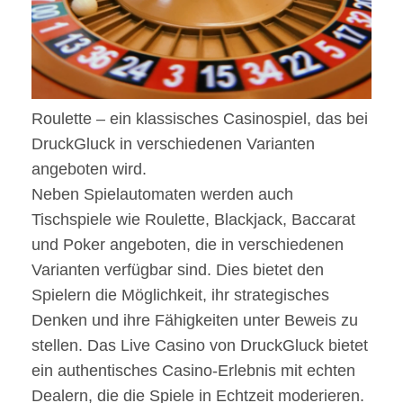
Roulette – ein klassisches Casinospiel, das bei
DruckGluck in verschiedenen Varianten
angeboten wird.
Neben Spielautomaten werden auch
Tischspiele wie Roulette, Blackjack, Baccarat
und Poker angeboten, die in verschiedenen
Varianten verfügbar sind. Dies bietet den
Spielern die Möglichkeit, ihr strategisches
Denken und ihre Fähigkeiten unter Beweis zu
stellen. Das Live Casino von DruckGluck bietet
ein authentisches Casino-Erlebnis mit echten
Dealern, die die Spiele in Echtzeit moderieren.