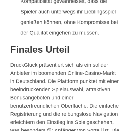
Kompatibilität gewährleistet, dass die
Spieler auch unterwegs ihr Lieblingsspiel
genießen können, ohne Kompromisse bei
der Qualität eingehen zu müssen.
Finales Urteil
DruckGluck präsentiert sich als ein solider
Anbieter im boomenden Online-Casino-Markt
in Deutschland. Die Plattform punktet mit einer
beeindruckenden Spielauswahl, attraktiven
Bonusangeboten und einer
benutzerfreundlichen Oberfläche. Die einfache
Registrierung und die reibungslose Navigation
erleichtern den Einstieg ins Spielgeschehen,
was besonders für Anfänger von Vorteil ist. Die