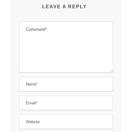
LEAVE A REPLY