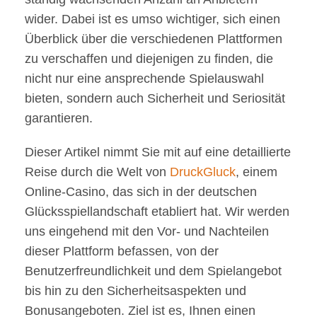
wider. Dabei ist es umso wichtiger, sich einen
Überblick über die verschiedenen Plattformen
zu verschaffen und diejenigen zu finden, die
nicht nur eine ansprechende Spielauswahl
bieten, sondern auch Sicherheit und Seriosität
garantieren.
Dieser Artikel nimmt Sie mit auf eine detaillierte
Reise durch die Welt von
DruckGluck
, einem
Online-Casino, das sich in der deutschen
Glücksspiellandschaft etabliert hat. Wir werden
uns eingehend mit den Vor- und Nachteilen
dieser Plattform befassen, von der
Benutzerfreundlichkeit und dem Spielangebot
bis hin zu den Sicherheitsaspekten und
Bonusangeboten. Ziel ist es, Ihnen einen