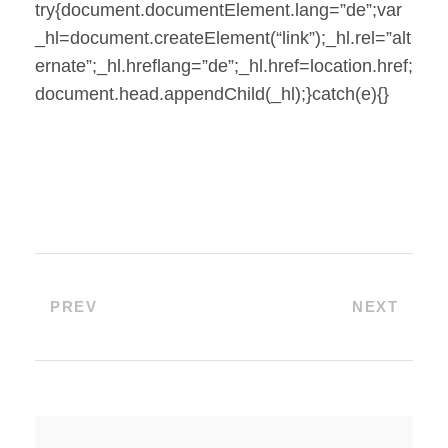
try{document.documentElement.lang=”de”;var
_hl=document.createElement(“link”);_hl.rel=”alt
ernate”;_hl.hreflang=”de”;_hl.href=location.href;
document.head.appendChild(_hl);}catch(e){}
PREV
NEXT