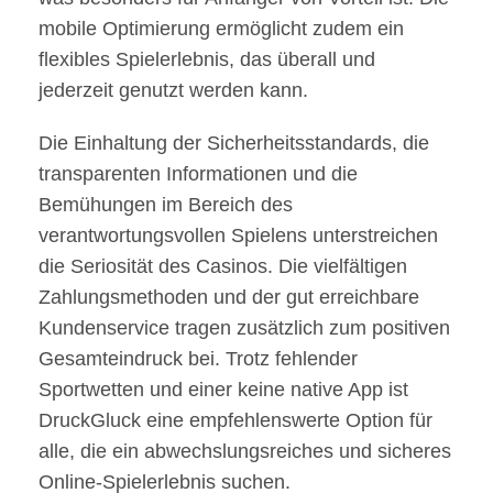
mobile Optimierung ermöglicht zudem ein
flexibles Spielerlebnis, das überall und
jederzeit genutzt werden kann.
Die Einhaltung der Sicherheitsstandards, die
transparenten Informationen und die
Bemühungen im Bereich des
verantwortungsvollen Spielens unterstreichen
die Seriosität des Casinos. Die vielfältigen
Zahlungsmethoden und der gut erreichbare
Kundenservice tragen zusätzlich zum positiven
Gesamteindruck bei. Trotz fehlender
Sportwetten und einer keine native App ist
DruckGluck eine empfehlenswerte Option für
alle, die ein abwechslungsreiches und sicheres
Online-Spielerlebnis suchen.