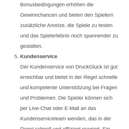
Bonusbedingungen erhöhen die
Gewinnchancen und bieten den Spielern
zusätzliche Anreize, die Spiele zu testen
und das Spielerlebnis noch spannender zu
gestalten.
Kundenservice
Der Kundenservice von DruckGluck ist gut
erreichbar und bietet in der Regel schnelle
und kompetente Unterstützung bei Fragen
und Problemen. Die Spieler können sich
per Live-Chat oder E-Mail an das
Kundenserviceteam wenden, das in der