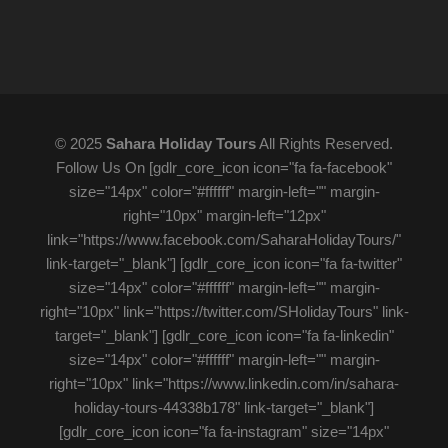
© 2025
Sahara Holiday Tours
All Rights Reserved.
Follow Us On [gdlr_core_icon icon="fa fa-facebook"
size="14px" color="#ffffff" margin-left="" margin-
right="10px" margin-left="12px"
link="https://www.facebook.com/SaharaHolidayTours/"
link-target="_blank"] [gdlr_core_icon icon="fa fa-twitter"
size="14px" color="#ffffff" margin-left="" margin-
right="10px" link="https://twitter.com/SHolidayTours" link-
target="_blank"] [gdlr_core_icon icon="fa fa-linkedin"
size="14px" color="#ffffff" margin-left="" margin-
right="10px" link="https://www.linkedin.com/in/sahara-
holiday-tours-44338b178" link-target="_blank"]
[gdlr_core_icon icon="fa fa-instagram" size="14px"