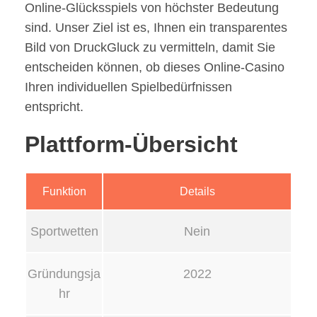
Online-Glücksspiels von höchster Bedeutung
sind. Unser Ziel ist es, Ihnen ein transparentes
Bild von DruckGluck zu vermitteln, damit Sie
entscheiden können, ob dieses Online-Casino
Ihren individuellen Spielbedürfnissen
entspricht.
Plattform-Übersicht
Funktion
Details
Sportwetten
Nein
Gründungsja
2022
hr