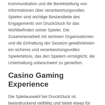
Kommunikation und die Bereitstellung von
Informationen über verantwortungsvolles
Spielen sind wichtige Bestandteile des
Engagements von DruckGluck für das
Wohlbefinden seiner Spieler. Die
Zusammenarbeit mit seriösen Organisationen
und die Einhaltung der Gesetze gewährleisten
ein sicheres und verantwortungsvolles
Spielerlebnis, das den Spielern ermöglicht, die
Unterhaltung unbeschwert zu genießen.
Casino Gaming
Experience
Die Spielauswahl bei DruckGluck ist
beeindruckend vielfältig und bietet etwas für