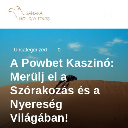
Uncategorized
0
A Powbet Kaszinó:
Merülj el a
Szórakozás és a
Nyereség
Világában!