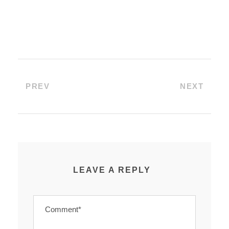
PREV
NEXT
LEAVE A REPLY