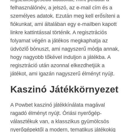
felhasználónév, a jelszó, az e-mail cím és a
személyes adatok. Ezután meg kell erősíteni a
fiókunkat, ami általában egy e-mailben kapott
linkre kattintással történik. A regisztrációs
folyamat végén a játékos megkaphatja az
üdvözlő bónuszt, ami nagyszerű módja annak,
hogy nagyobb tőkével induljon a játékba. A
regisztráció után azonnal elkezdhetjük a
játékot, ami igazán nagyszerű élményt nyújt.
Kaszinó Játékkörnyezet
A Powbet kaszinó játékkínálata magával
ragadó élményt nyújt. Óriási nyerőgép-
választékuk van, a klasszikus gyümölcsös
nyerőgépektől a modern, tematikus játékokig