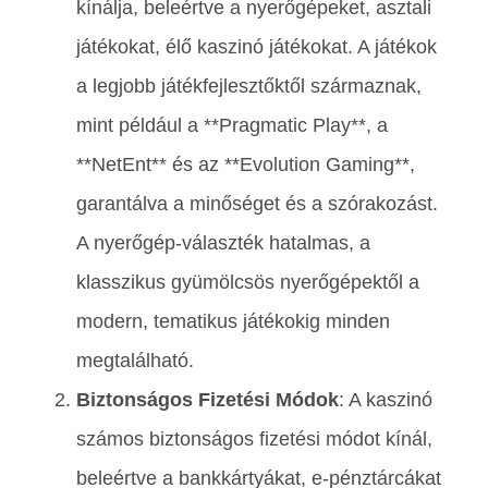
kínálja, beleértve a nyerőgépeket, asztali
játékokat, élő kaszinó játékokat. A játékok
a legjobb játékfejlesztőktől származnak,
mint például a **Pragmatic Play**, a
**NetEnt** és az **Evolution Gaming**,
garantálva a minőséget és a szórakozást.
A nyerőgép-választék hatalmas, a
klasszikus gyümölcsös nyerőgépektől a
modern, tematikus játékokig minden
megtalálható.
Biztonságos Fizetési Módok
: A kaszinó
számos biztonságos fizetési módot kínál,
beleértve a bankkártyákat, e-pénztárcákat