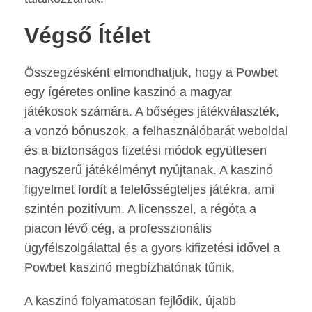
Végső Ítélet
Összegzésként elmondhatjuk, hogy a Powbet
egy ígéretes online kaszinó a magyar
játékosok számára. A bőséges játékválaszték,
a vonzó bónuszok, a felhasználóbarát weboldal
és a biztonságos fizetési módok együttesen
nagyszerű játékélményt nyújtanak. A kaszinó
figyelmet fordít a felelősségteljes játékra, ami
szintén pozitívum. A licensszel, a régóta a
piacon lévő cég, a professzionális
ügyfélszolgálattal és a gyors kifizetési idővel a
Powbet kaszinó megbízhatónak tűnik.
A kaszinó folyamatosan fejlődik, újabb