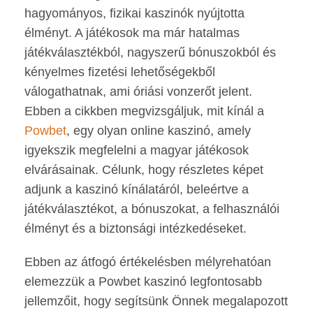
hagyományos, fizikai kaszinók nyújtotta
élményt. A játékosok ma már hatalmas
játékválasztékból, nagyszerű bónuszokból és
kényelmes fizetési lehetőségekből
válogathatnak, ami óriási vonzerőt jelent.
Ebben a cikkben megvizsgáljuk, mit kínál a
Powbet
, egy olyan online kaszinó, amely
igyekszik megfelelni a magyar játékosok
elvárásainak. Célunk, hogy részletes képet
adjunk a kaszinó kínálatáról, beleértve a
játékválasztékot, a bónuszokat, a felhasználói
élményt és a biztonsági intézkedéseket.
Ebben az átfogó értékelésben mélyrehatóan
elemezzük a Powbet kaszinó legfontosabb
jellemzőit, hogy segítsünk Önnek megalapozott