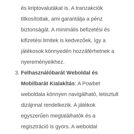
és kriptovalutákat is. A tranzakciók
titkosítottak, ami garantálja a pénz
biztonságát. A minimális befizetési és
kifizetési limitek is kedvezőek, így a
játékosok könnyedén hozzáférhetnek a
nyereményeikhez.
Felhasználóbarát Weboldal és
Mobilbarát Kialakítás
: A Powbet
weboldala könnyen navigálható, letisztult
dizájnnal rendelkezik. A játékok
egyszerűen megtalálhatók és a
regisztráció is gyors. A weboldal