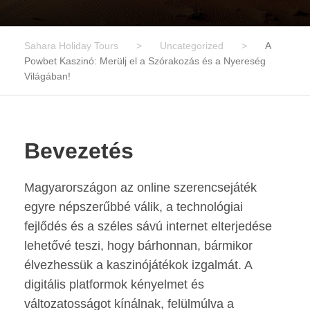
Sahara Holiday Tours
>
Uncategorized
>
A
Powbet Kaszinó: Merülj el a Szórakozás és a Nyereség
Világában!
Bevezetés
Magyarországon az online szerencsejáték
egyre népszerűbbé válik, a technológiai
fejlődés és a széles sávú internet elterjedése
lehetővé teszi, hogy bárhonnan, bármikor
élvezhessük a kaszinójátékok izgalmát. A
digitális platformok kényelmet és
változatosságot kínálnak, felülmúlva a