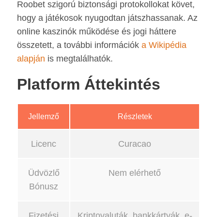
Roobet szigorú biztonsági protokollokat követ,
hogy a játékosok nyugodtan játszhassanak. Az
online kaszinók működése és jogi háttere
összetett, a további információk
a Wikipédia
alapján
is megtalálhatók.
Platform Áttekintés
Jellemző
Részletek
Licenc
Curacao
Üdvözlő
Nem elérhető
Bónusz
Fizetési
Kriptovaluták, bankkártyák, e-