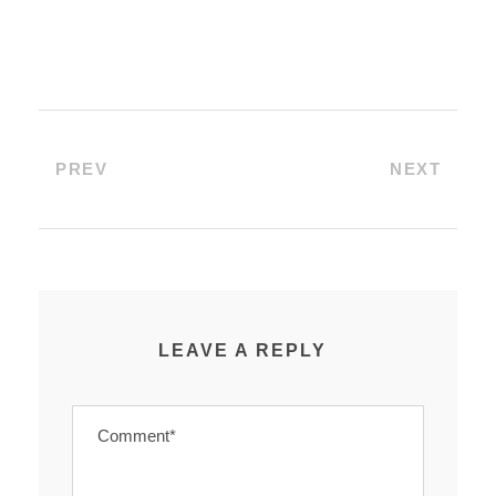
PREV
NEXT
LEAVE A REPLY