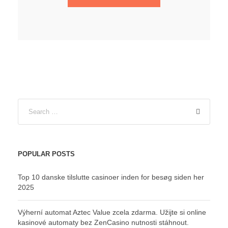
POPULAR POSTS
Top 10 danske tilslutte casinoer inden for besøg siden her
2025
Výherní automat Aztec Value zcela zdarma. Užijte si online
kasinové automaty bez ZenCasino nutnosti stáhnout.