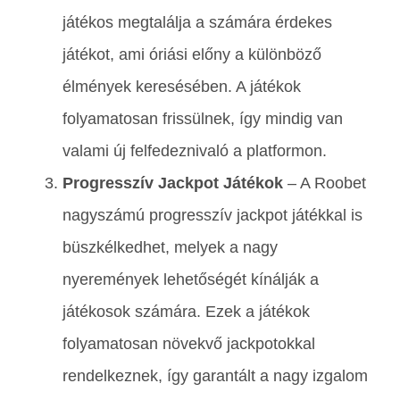
játékos megtalálja a számára érdekes
játékot, ami óriási előny a különböző
élmények keresésében. A játékok
folyamatosan frissülnek, így mindig van
valami új felfedeznivaló a platformon.
Progresszív Jackpot Játékok
– A Roobet
nagyszámú progresszív jackpot játékkal is
büszkélkedhet, melyek a nagy
nyeremények lehetőségét kínálják a
játékosok számára. Ezek a játékok
folyamatosan növekvő jackpotokkal
rendelkeznek, így garantált a nagy izgalom