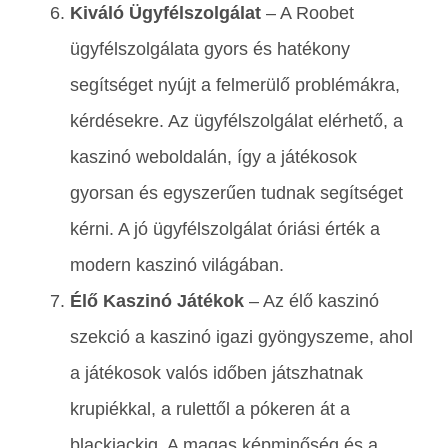
Kiváló Ügyfélszolgálat
– A Roobet
ügyfélszolgálata gyors és hatékony
segítséget nyújt a felmerülő problémákra,
kérdésekre. Az ügyfélszolgálat elérhető, a
kaszinó weboldalán, így a játékosok
gyorsan és egyszerűen tudnak segítséget
kérni. A jó ügyfélszolgálat óriási érték a
modern kaszinó világában.
Élő Kaszinó Játékok
– Az élő kaszinó
szekció a kaszinó igazi gyöngyszeme, ahol
a játékosok valós időben játszhatnak
krupiékkal, a rulettől a pókeren át a
blackjackig. A magas képminőség és a