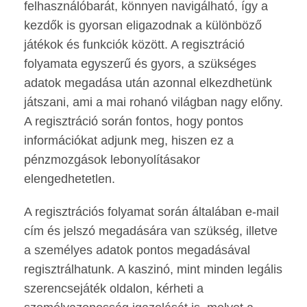
felhasználóbarát, könnyen navigálható, így a
kezdők is gyorsan eligazodnak a különböző
játékok és funkciók között. A regisztráció
folyamata egyszerű és gyors, a szükséges
adatok megadása után azonnal elkezdhetünk
játszani, ami a mai rohanó világban nagy előny.
A regisztráció során fontos, hogy pontos
információkat adjunk meg, hiszen ez a
pénzmozgások lebonyolításakor
elengedhetetlen.
A regisztrációs folyamat során általában e-mail
cím és jelszó megadására van szükség, illetve
a személyes adatok pontos megadásával
regisztrálhatunk. A kaszinó, mint minden legális
szerencsejáték oldalon, kérheti a