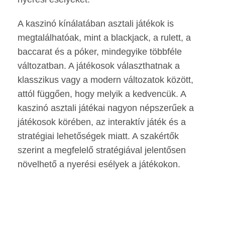
A kaszinó kínálatában asztali játékok is
megtalálhatóak, mint a blackjack, a rulett, a
baccarat és a póker, mindegyike többféle
változatban. A játékosok választhatnak a
klasszikus vagy a modern változatok között,
attól függően, hogy melyik a kedvencük. A
kaszinó asztali játékai nagyon népszerűek a
játékosok körében, az interaktív játék és a
stratégiai lehetőségek miatt. A szakértők
szerint a megfelelő stratégiával jelentősen
növelhető a nyerési esélyek a játékokon.