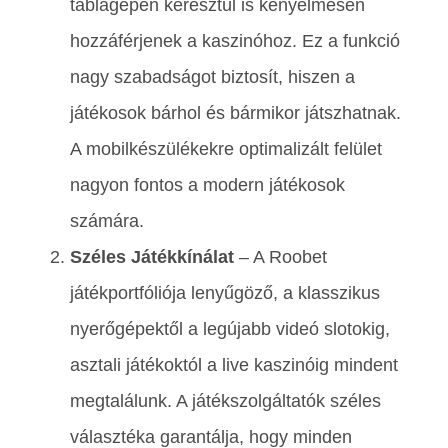
táblagépen keresztül is kényelmesen
hozzáférjenek a kaszinóhoz. Ez a funkció
nagy szabadságot biztosít, hiszen a
játékosok bárhol és bármikor játszhatnak.
A mobilkészülékekre optimalizált felület
nagyon fontos a modern játékosok
számára.
Széles Játékkínálat
– A Roobet
játékportfóliója lenyűgöző, a klasszikus
nyerőgépektől a legújabb videó slotokig,
asztali játékoktól a live kaszinóig mindent
megtalálunk. A játékszolgáltatók széles
választéka garantálja, hogy minden