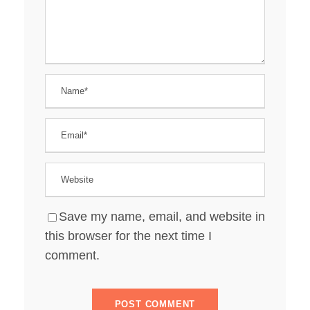
Save my name, email, and website in
this browser for the next time I
comment.