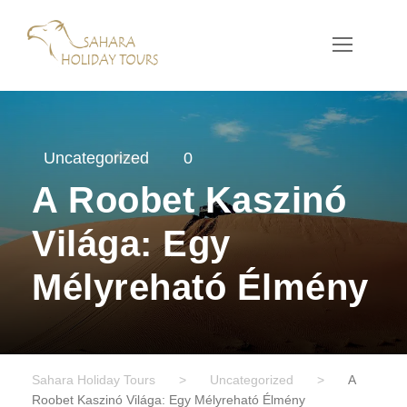
Uncategorized
0
A Roobet Kaszinó
Világa: Egy
Mélyreható Élmény
Sahara Holiday Tours
>
Uncategorized
>
A
Roobet Kaszinó Világa: Egy Mélyreható Élmény