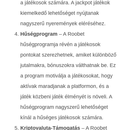
a játékosok számára. A jackpot játékok
kiemelkedő lehetőséget nyújtanak
nagyszerű nyeremények eléréséhez.
Hűségprogram
– A Roobet
hűségprogramja révén a játékosok
pontokat szerezhetnek, amiket különböző
jutalmakra, bónuszokra válthatnak be. Ez
a program motiválja a játékosokat, hogy
aktívak maradjanak a platformon, és a
játék közbeni játék élményét is növeli. A
hűségprogram nagyszerű lehetőséget
kínál a hűséges játékosok számára.
Kriptovaluta-Támogatás
– A Roobet