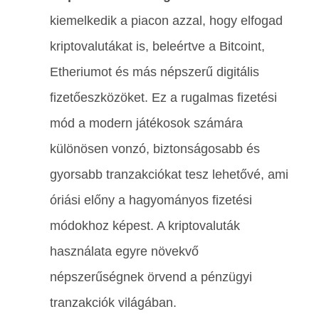
kiemelkedik a piacon azzal, hogy elfogad
kriptovalutákat is, beleértve a Bitcoint,
Etheriumot és más népszerű digitális
fizetőeszközöket. Ez a rugalmas fizetési
mód a modern játékosok számára
különösen vonzó, biztonságosabb és
gyorsabb tranzakciókat tesz lehetővé, ami
óriási előny a hagyományos fizetési
módokhoz képest. A kriptovaluták
használata egyre növekvő
népszerűségnek örvend a pénzügyi
tranzakciók világában.