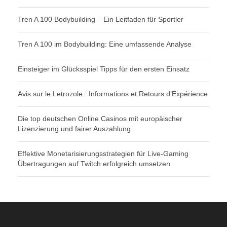
Tren A 100 Bodybuilding – Ein Leitfaden für Sportler
Tren A 100 im Bodybuilding: Eine umfassende Analyse
Einsteiger im Glücksspiel Tipps für den ersten Einsatz
Avis sur le Letrozole : Informations et Retours d’Expérience
Die top deutschen Online Casinos mit europäischer
Lizenzierung und fairer Auszahlung
Effektive Monetarisierungsstrategien für Live-Gaming
Übertragungen auf Twitch erfolgreich umsetzen