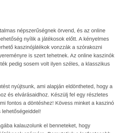
atalmas népszerűségnek örvend, és az online
ehetőség nyílik a játékosok előtt. A kényelmes
lérhető kaszinójátékok vonzzák a szórakozni
yereményre is szert tehetnek. Az online kaszinók
ték pedig sosem volt ilyen széles, a klasszikus
ntést nyújtsunk, ami alapján eldöntheted, hogy a
oz és elvárásaidhoz. Készülj fel egy részletes
mi fontos a döntéshez! Kövess minket a kaszinó
s lehetőségeiddel!
ágába kalauzolunk el benneteket, hogy