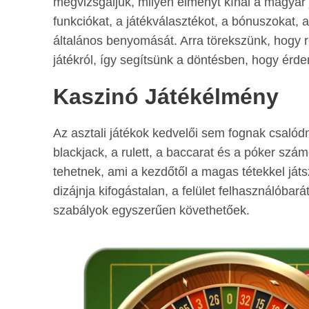
megvizsgáljuk, milyen élményt kínál a magyar
funkciókat, a játékválasztékot, a bónuszokat, 
általános benyomását. Arra törekszünk, hogy 
játékról, így segítsünk a döntésben, hogy érde
Kaszinó Játékélmény
Az asztali játékok kedvelői sem fognak csalód
blackjack, a rulett, a baccarat és a póker szá
tehetnek, ami a kezdőtől a magas tétekkel játs
dizájnja kifogástalan, a felület felhasználóbar
szabályok egyszerűen követhetőek.