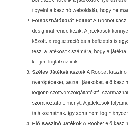
bónuszok növelik a játékosok nyerési esél
figyelni a kaszinó weboldalát, hogy ne mara
Felhasználóbarát Felület
A Roobet kaszin
designnal rendelkezik. A játékosok könny
között, a regisztráció és a befizetés is e
teszi a játékosok számára, hogy a játékra
kelljen foglalkozniuk.
Széles Játékválaszték
A Roobet kaszinó h
nyerőgépeket, asztali játékokat, élő kaszi
legjobb szoftverszolgáltatóktól származna
szórakoztató élményt. A játékosok folyama
találkozhatnak, így soha nem fog hiányoz
Élő Kaszinó Játékok
A Roobet élő kaszinó