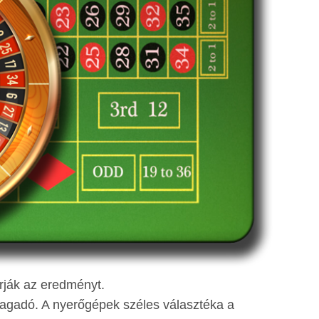
árják az eredményt.
agadó. A nyerőgépek széles választéka a