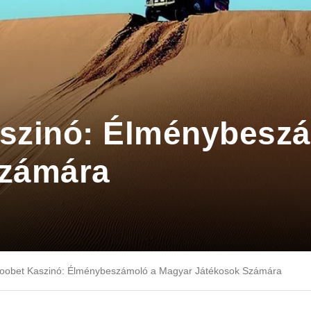
szinó: Élménybesz
Számára
oobet Kaszinó: Élménybeszámoló a Magyar Játékosok Számára