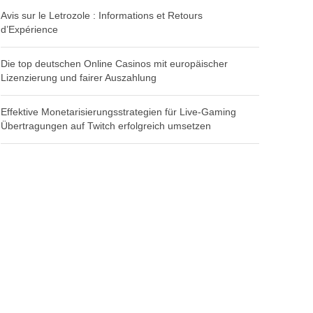
Avis sur le Letrozole : Informations et Retours
d’Expérience
Die top deutschen Online Casinos mit europäischer
Lizenzierung und fairer Auszahlung
Effektive Monetarisierungsstrategien für Live-Gaming
Übertragungen auf Twitch erfolgreich umsetzen