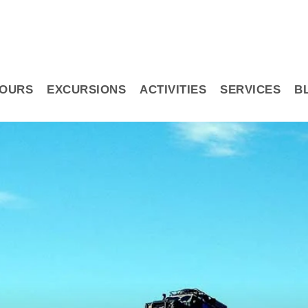
OURS
EXCURSIONS
ACTIVITIES
SERVICES
B