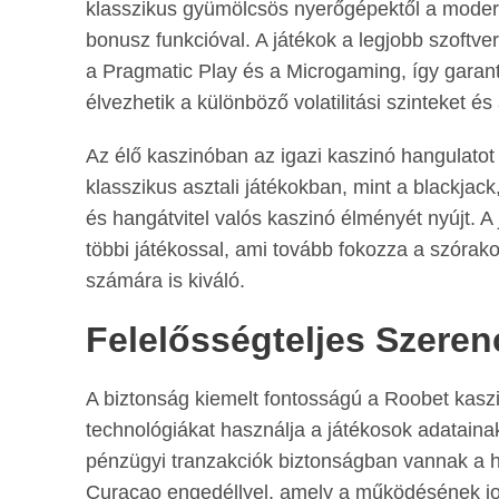
klasszikus gyümölcsös nyerőgépektől a modern 
bonusz funkcióval. A játékok a legjobb szoftve
a Pragmatic Play és a Microgaming, így garant
élvezhetik a különböző volatilitási szinteket é
Az élő kaszinóban az igazi kaszinó hangulatot 
klasszikus asztali játékokban, mint a blackjack
és hangátvitel valós kaszinó élményét nyújt. 
többi játékossal, ami tovább fokozza a szórak
számára is kiváló.
Felelősségteljes Szeren
A biztonság kiemelt fontosságú a Roobet kaszi
technológiákat használja a játékosok adatain
pénzügyi tranzakciók biztonságban vannak a h
Curacao engedéllyel, amely a működésének jo