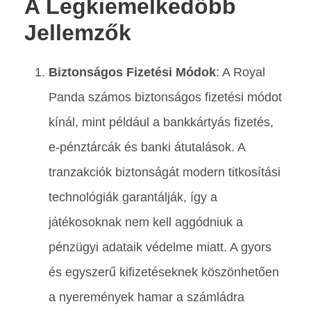
A Legkiemelkedőbb
Jellemzők
Biztonságos Fizetési Módok
: A Royal
Panda számos biztonságos fizetési módot
kínál, mint például a bankkártyás fizetés,
e-pénztárcák és banki átutalások. A
tranzakciók biztonságát modern titkosítási
technológiák garantálják, így a
játékosoknak nem kell aggódniuk a
pénzügyi adataik védelme miatt. A gyors
és egyszerű kifizetéseknek köszönhetően
a nyeremények hamar a számládra