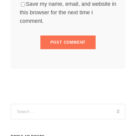
Save my name, email, and website in
this browser for the next time I
comment.