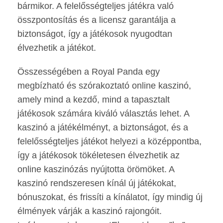
bármikor. A felelősségteljes játékra való
összpontosítás és a licensz garantálja a
biztonságot, így a játékosok nyugodtan
élvezhetik a játékot.
Összességében a Royal Panda egy
megbízható és szórakoztató online kaszinó,
amely mind a kezdő, mind a tapasztalt
játékosok számára kiváló választás lehet. A
kaszinó a játékélményt, a biztonságot, és a
felelősségteljes játékot helyezi a középpontba,
így a játékosok tökéletesen élvezhetik az
online kaszinózás nyújtotta örömöket. A
kaszinó rendszeresen kínál új játékokat,
bónuszokat, és frissíti a kínálatot, így mindig új
élmények várják a kaszinó rajongóit.