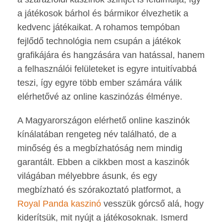
a játékosok bárhol és bármikor élvezhetik a
kedvenc játékaikat. A rohamos tempóban
fejlődő technológia nem csupán a játékok
grafikájára és hangzására van hatással, hanem
a felhasználói felületeket is egyre intuitívabbá
teszi, így egyre több ember számára válik
elérhetővé az online kaszinózás élménye.
A Magyarországon elérhető online kaszinók
kínálatában rengeteg név található, de a
minőség és a megbízhatóság nem mindig
garantált. Ebben a cikkben most a kaszinók
világában mélyebbre ásunk, és egy
megbízható és szórakoztató platformot, a
Royal Panda kaszinó
vesszük górcső alá, hogy
kiderítsük, mit nyújt a játékosoknak. Ismerd