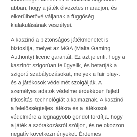
abban, hogy a játék élvezetes maradjon, és
elkerülhetővé váljanak a függőség
kialakulásának veszélyei.
A kaszinó a biztonságos játékmenetet is
biztosítja, melyet az MGA (Malta Gaming
Authority) licenc garantál. Ez azt jelenti, hogy a
kaszinót szigorúan felügyelik, és betartják a
szigorú szabályozásokat, melyek a fair play-t
és a játékosok védelmét szolgálják. A
személyes adatok védelme érdekében fejlett
titkosítási technológiát alkalmaznak. A kaszinó
a felelősségteljes játékra és a játékosok
védelmére a legnagyobb gondot fordítja, hogy
a játék a szórakozásról szóljon, és ne okozzon
negatív következményeket. Érdemes