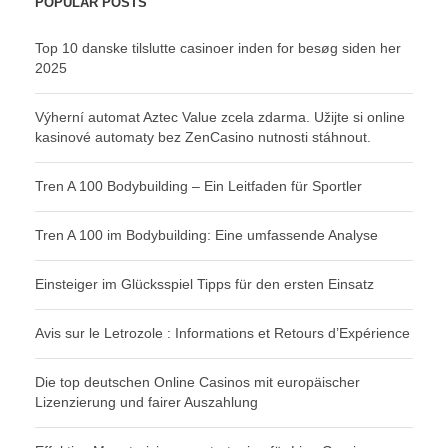
POPULAR POSTS
Top 10 danske tilslutte casinoer inden for besøg siden her
2025
Výherní automat Aztec Value zcela zdarma. Užijte si online
kasinové automaty bez ZenCasino nutnosti stáhnout.
Tren A 100 Bodybuilding – Ein Leitfaden für Sportler
Tren A 100 im Bodybuilding: Eine umfassende Analyse
Einsteiger im Glücksspiel Tipps für den ersten Einsatz
Avis sur le Letrozole : Informations et Retours d’Expérience
Die top deutschen Online Casinos mit europäischer
Lizenzierung und fairer Auszahlung