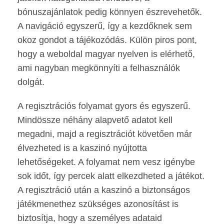
bónuszajánlatok pedig könnyen észrevehetők.
A navigáció egyszerű, így a kezdőknek sem
okoz gondot a tájékozódás. Külön piros pont,
hogy a weboldal magyar nyelven is elérhető,
ami nagyban megkönnyíti a felhasználók
dolgát.
A regisztrációs folyamat gyors és egyszerű.
Mindössze néhány alapvető adatot kell
megadni, majd a regisztrációt követően már
élvezheted is a kaszinó nyújtotta
lehetőségeket. A folyamat nem vesz igénybe
sok időt, így percek alatt elkezdheted a játékot.
A regisztráció után a kaszinó a biztonságos
játékmenethez szükséges azonosítást is
biztosítja, hogy a személyes adataid