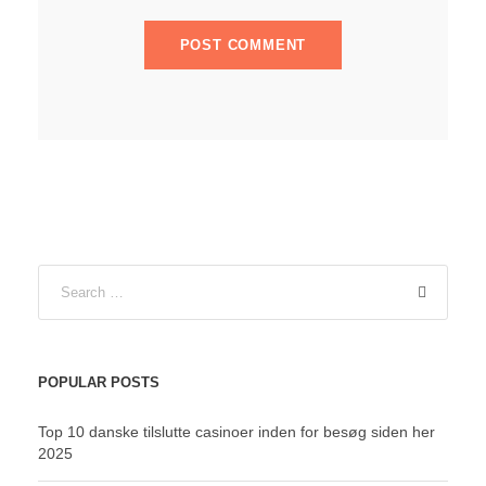
POPULAR POSTS
Top 10 danske tilslutte casinoer inden for besøg siden her
2025