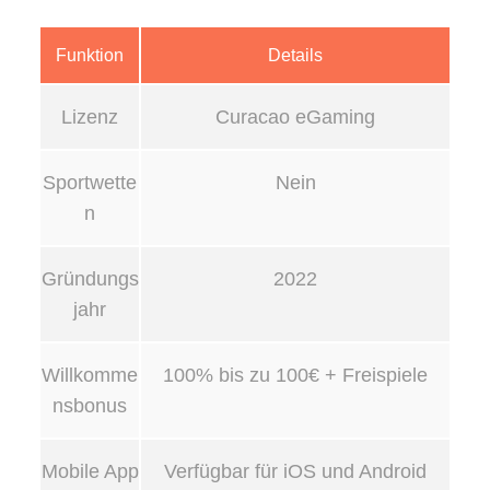
Funktion
Details
Lizenz
Curacao eGaming
Sportwette
Nein
n
Gründungs
2022
jahr
Willkomme
100% bis zu 100€ + Freispiele
nsbonus
Mobile App
Verfügbar für iOS und Android