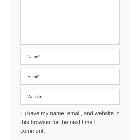
Save my name, email, and website in
this browser for the next time I
comment.