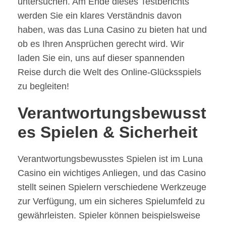
untersuchen. Am Ende dieses Testberichts
werden Sie ein klares Verständnis davon
haben, was das Luna Casino zu bieten hat und
ob es Ihren Ansprüchen gerecht wird. Wir
laden Sie ein, uns auf dieser spannenden
Reise durch die Welt des Online-Glücksspiels
zu begleiten!
Verantwortungsbewusst
es Spielen & Sicherheit
Verantwortungsbewusstes Spielen ist im Luna
Casino ein wichtiges Anliegen, und das Casino
stellt seinen Spielern verschiedene Werkzeuge
zur Verfügung, um ein sicheres Spielumfeld zu
gewährleisten. Spieler können beispielsweise