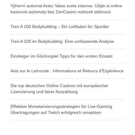
Výherní automat Aztec Value zcela zdarma. Užijte si online
kasinové automaty bez ZenCasino nutnosti stáhnout.
Tren A 100 Bodybuilding – Ein Leitfaden für Sportler
Tren A 100 im Bodybuilding: Eine umfassende Analyse
Einsteiger im Glücksspiel Tipps für den ersten Einsatz
Avis sur le Letrozole : Informations et Retours d’Expérience
Die top deutschen Online Casinos mit europäischer
Lizenzierung und fairer Auszahlung
Effektive Monetarisierungsstrategien für Live-Gaming
Übertragungen auf Twitch erfolgreich umsetzen