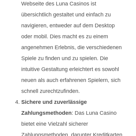
Webseite des Luna Casinos ist
übersichtlich gestaltet und einfach zu
navigieren, entweder auf dem Desktop
oder mobil. Dies macht es zu einem
angenehmen Erlebnis, die verschiedenen
Spiele zu finden und zu spielen. Die
intuitive Gestaltung erleichtert es sowohl
neuen als auch erfahrenen Spielern, sich
schnell zurechtzufinden.
Sichere und zuverlässige
Zahlungsmethoden
: Das Luna Casino
bietet eine Vielzahl sicherer
Zahlungsmethoden, darunter Kreditkarten,