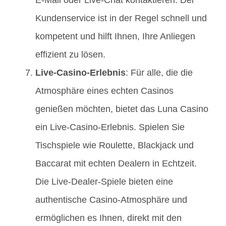
E-Mail oder Live-Chat kontaktieren. Der
Kundenservice ist in der Regel schnell und
kompetent und hilft Ihnen, Ihre Anliegen
effizient zu lösen.
Live-Casino-Erlebnis
: Für alle, die die
Atmosphäre eines echten Casinos
genießen möchten, bietet das Luna Casino
ein Live-Casino-Erlebnis. Spielen Sie
Tischspiele wie Roulette, Blackjack und
Baccarat mit echten Dealern in Echtzeit.
Die Live-Dealer-Spiele bieten eine
authentische Casino-Atmosphäre und
ermöglichen es Ihnen, direkt mit den