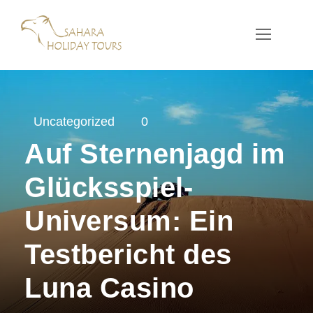
Uncategorized
0
Auf Sternenjagd im
Glücksspiel-
Universum: Ein
Testbericht des
Luna Casino