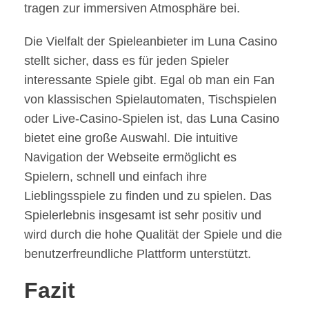
tragen zur immersiven Atmosphäre bei.
Die Vielfalt der Spieleanbieter im Luna Casino
stellt sicher, dass es für jeden Spieler
interessante Spiele gibt. Egal ob man ein Fan
von klassischen Spielautomaten, Tischspielen
oder Live-Casino-Spielen ist, das Luna Casino
bietet eine große Auswahl. Die intuitive
Navigation der Webseite ermöglicht es
Spielern, schnell und einfach ihre
Lieblingsspiele zu finden und zu spielen. Das
Spielerlebnis insgesamt ist sehr positiv und
wird durch die hohe Qualität der Spiele und die
benutzerfreundliche Plattform unterstützt.
Fazit