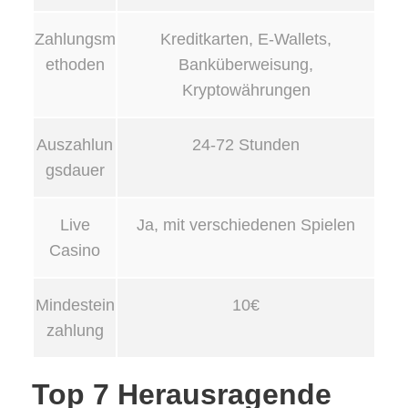
Zahlungsm
Kreditkarten, E-Wallets,
ethoden
Banküberweisung,
Kryptowährungen
Auszahlun
24-72 Stunden
gsdauer
Live
Ja, mit verschiedenen Spielen
Casino
Mindestein
10€
zahlung
Top 7 Herausragende