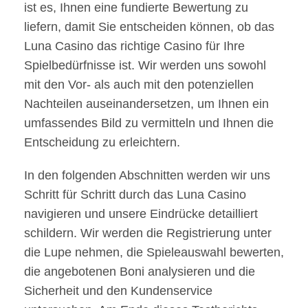
ist es, Ihnen eine fundierte Bewertung zu
liefern, damit Sie entscheiden können, ob das
Luna Casino das richtige Casino für Ihre
Spielbedürfnisse ist. Wir werden uns sowohl
mit den Vor- als auch mit den potenziellen
Nachteilen auseinandersetzen, um Ihnen ein
umfassendes Bild zu vermitteln und Ihnen die
Entscheidung zu erleichtern.
In den folgenden Abschnitten werden wir uns
Schritt für Schritt durch das Luna Casino
navigieren und unsere Eindrücke detailliert
schildern. Wir werden die Registrierung unter
die Lupe nehmen, die Spieleauswahl bewerten,
die angebotenen Boni analysieren und die
Sicherheit und den Kundenservice