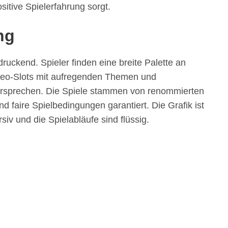
sitive Spielerfahrung sorgt.
ng
ruckend. Spieler finden eine breite Palette an
ideo-Slots mit aufregenden Themen und
versprechen. Die Spiele stammen von renommierten
d faire Spielbedingungen garantiert. Die Grafik ist
iv und die Spielabläufe sind flüssig.