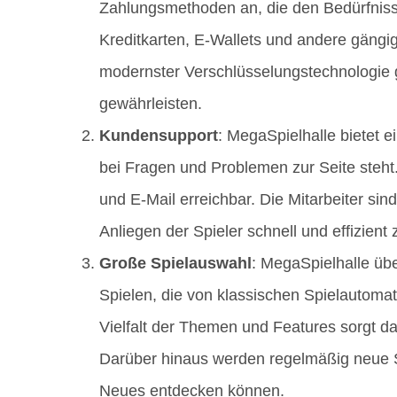
Zahlungsmethoden an, die den Bedürfniss
Kreditkarten, E-Wallets und andere gängi
modernster Verschlüsselungstechnologie g
gewährleisten.
Kundensupport
: MegaSpielhalle bietet 
bei Fragen und Problemen zur Seite steht.
und E-Mail erreichbar. Die Mitarbeiter sin
Anliegen der Spieler schnell und effizient 
Große Spielauswahl
: MegaSpielhalle üb
Spielen, die von klassischen Spielautomat
Vielfalt der Themen und Features sorgt da
Darüber hinaus werden regelmäßig neue Sp
Neues entdecken können.