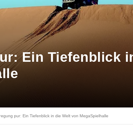
r: Ein Tiefenblick i
lle
regung pur: Ein Tiefenblick in die Welt von MegaSpielhalle