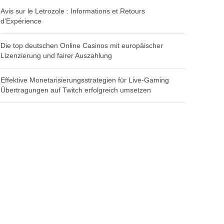
Avis sur le Letrozole : Informations et Retours
d’Expérience
Die top deutschen Online Casinos mit europäischer
Lizenzierung und fairer Auszahlung
Effektive Monetarisierungsstrategien für Live-Gaming
Übertragungen auf Twitch erfolgreich umsetzen