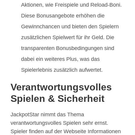
Aktionen, wie Freispiele und Reload-Boni.
Diese Bonusangebote erhöhen die
Gewinnchancen und bieten den Spielern
zusätzlichen Spielwert für ihr Geld. Die
transparenten Bonusbedingungen sind
dabei ein weiteres Plus, was das
Spielerlebnis zusätzlich aufwertet.
Verantwortungsvolles
Spielen & Sicherheit
JackpotStar nimmt das Thema
verantwortungsvolles Spielen sehr ernst.
Spieler finden auf der Webseite Informationen