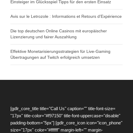
Einsteiger im Glücksspiel Tipps für den ersten Einsatz
Avis sur le Letrozole : Informations et Retours d’Expérience
Die top deutschen Online Casinos mit europäischer
Lizenzierung und fairer Auszahlung
Effektive Monetarisierungsstrategien für Live-Gaming
Übertragungen auf Twitch erfolgreich umsetzen
[gdlr_core_title title="Call Us" caption="" title-font-size=
"17px" title-color="#f97150" title-font-uppercase="disable"
padding-bottom="5px"] [gdlr_core_icon icon="icon_phone"
size="17px" color="#ffffff" margin-left="" margin-