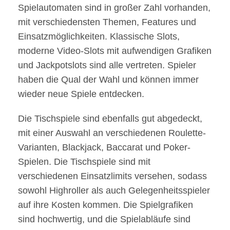
Spielautomaten sind in großer Zahl vorhanden,
mit verschiedensten Themen, Features und
Einsatzmöglichkeiten. Klassische Slots,
moderne Video-Slots mit aufwendigen Grafiken
und Jackpotslots sind alle vertreten. Spieler
haben die Qual der Wahl und können immer
wieder neue Spiele entdecken.
Die Tischspiele sind ebenfalls gut abgedeckt,
mit einer Auswahl an verschiedenen Roulette-
Varianten, Blackjack, Baccarat und Poker-
Spielen. Die Tischspiele sind mit
verschiedenen Einsatzlimits versehen, sodass
sowohl Highroller als auch Gelegenheitsspieler
auf ihre Kosten kommen. Die Spielgrafiken
sind hochwertig, und die Spielabläufe sind