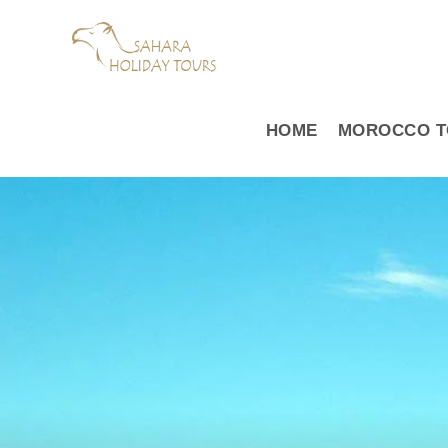
HOME
MOROCCO T