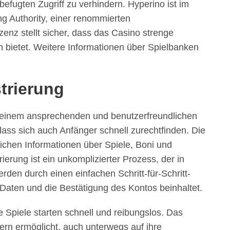
efugten Zugriff zu verhindern. Hyperino ist im
ng Authority, einer renommierten
enz stellt sicher, dass das Casino strenge
n bietet. Weitere Informationen über Spielbanken
trierung
n einem ansprechenden und benutzerfreundlichen
sodass sich auch Anfänger schnell zurechtfinden. Die
nglichen Informationen über Spiele, Boni und
erung ist ein unkomplizierter Prozess, der in
den durch einen einfachen Schritt-für-Schritt-
 Daten und die Bestätigung des Kontos beinhaltet.
e Spiele starten schnell und reibungslos. Das
lern ermöglicht, auch unterwegs auf ihre