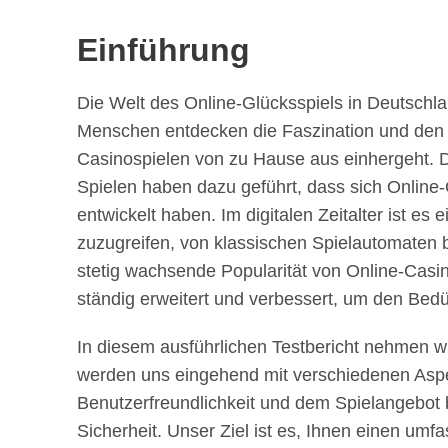
Einführung
Die Welt des Online-Glücksspiels in Deutschl
Menschen entdecken die Faszination und den 
Casinospielen von zu Hause aus einhergeht. D
Spielen haben dazu geführt, dass sich Online-
entwickelt haben. Im digitalen Zeitalter ist es 
zuzugreifen, von klassischen Spielautomaten b
stetig wachsende Popularität von Online-Casi
ständig erweitert und verbessert, um den Bedü
In diesem ausführlichen Testbericht nehmen w
werden uns eingehend mit verschiedenen Aspe
Benutzerfreundlichkeit und dem Spielangebot
Sicherheit. Unser Ziel ist es, Ihnen einen umf