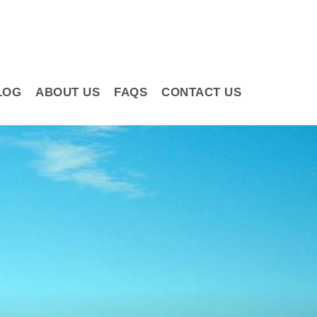
LOG
ABOUT US
FAQS
CONTACT US