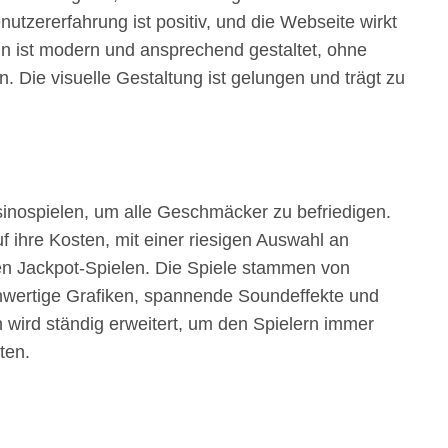
nutzererfahrung ist positiv, und die Webseite wirkt
gn ist modern und ansprechend gestaltet, ohne
. Die visuelle Gestaltung ist gelungen und trägt zu
asinospielen, um alle Geschmäcker zu befriedigen.
 ihre Kosten, mit einer riesigen Auswahl an
ven Jackpot-Spielen. Die Spiele stammen von
chwertige Grafiken, spannende Soundeffekte und
 wird ständig erweitert, um den Spielern immer
ten.