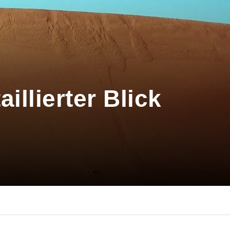
illierter Blick