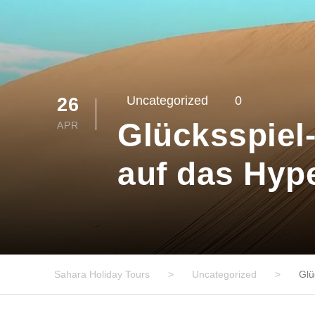
Uncategorized
0
26
Glücksspiel-
APR
auf das Hyp
Sahara Holiday Tours
>
Uncategorized
>
Glü