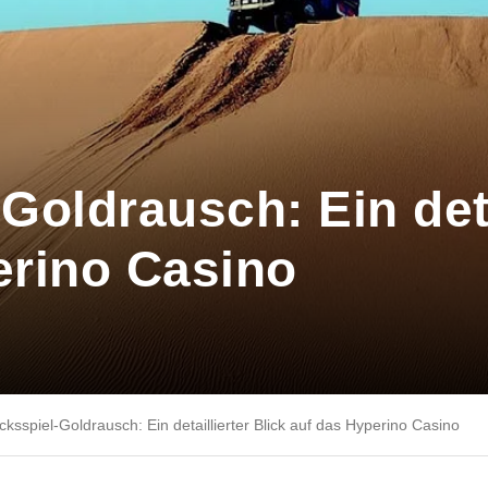
Goldrausch: Ein deta
erino Casino
cksspiel-Goldrausch: Ein detaillierter Blick auf das Hyperino Casino