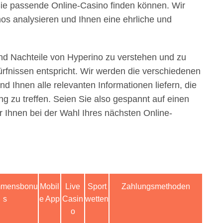
 Sie passende Online-Casino finden können. Wir
s analysieren und Ihnen eine ehrliche und
 und Nachteile von Hyperino zu verstehen und zu
rfnissen entspricht. Wir werden die verschiedenen
nd Ihnen alle relevanten Informationen liefern, die
ng zu treffen. Seien Sie also gespannt auf einen
r Ihnen bei der Wahl Ihres nächsten Online-
mmensbonu
Mobil
Live
Sport
Zahlungsmethoden
s
e App
Casin
wetten
o