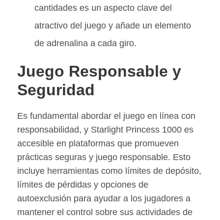
cantidades es un aspecto clave del
atractivo del juego y añade un elemento
de adrenalina a cada giro.
Juego Responsable y
Seguridad
Es fundamental abordar el juego en línea con
responsabilidad, y Starlight Princess 1000 es
accesible en plataformas que promueven
prácticas seguras y juego responsable. Esto
incluye herramientas como límites de depósito,
límites de pérdidas y opciones de
autoexclusión para ayudar a los jugadores a
mantener el control sobre sus actividades de