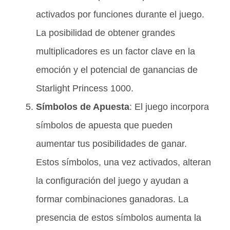
activados por funciones durante el juego.
La posibilidad de obtener grandes
multiplicadores es un factor clave en la
emoción y el potencial de ganancias de
Starlight Princess 1000.
Símbolos de Apuesta
: El juego incorpora
símbolos de apuesta que pueden
aumentar tus posibilidades de ganar.
Estos símbolos, una vez activados, alteran
la configuración del juego y ayudan a
formar combinaciones ganadoras. La
presencia de estos símbolos aumenta la