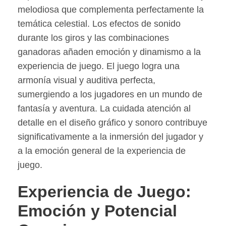
melodiosa que complementa perfectamente la
temática celestial. Los efectos de sonido
durante los giros y las combinaciones
ganadoras añaden emoción y dinamismo a la
experiencia de juego. El juego logra una
armonía visual y auditiva perfecta,
sumergiendo a los jugadores en un mundo de
fantasía y aventura. La cuidada atención al
detalle en el diseño gráfico y sonoro contribuye
significativamente a la inmersión del jugador y
a la emoción general de la experiencia de
juego.
Experiencia de Juego:
Emoción y Potencial