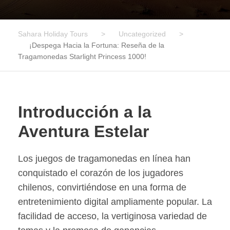
Sahara Holiday Tours
>
Uncategorized
>
¡Despega Hacia la Fortuna: Reseña de la
Tragamonedas Starlight Princess 1000!
Introducción a la
Aventura Estelar
Los juegos de tragamonedas en línea han
conquistado el corazón de los jugadores
chilenos, convirtiéndose en una forma de
entretenimiento digital ampliamente popular. La
facilidad de acceso, la vertiginosa variedad de