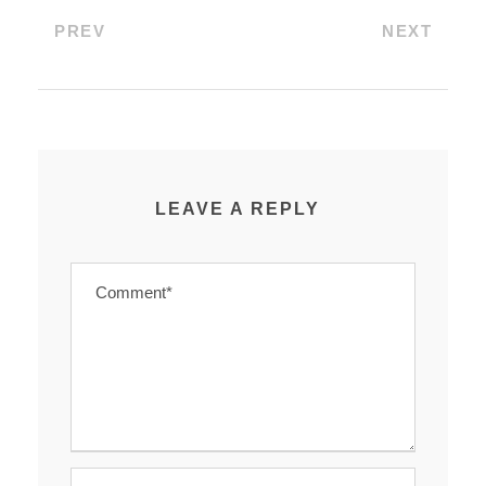
PREV
NEXT
LEAVE A REPLY