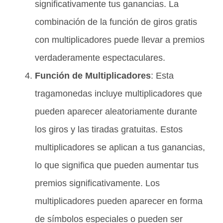
significativamente tus ganancias. La
combinación de la función de giros gratis
con multiplicadores puede llevar a premios
verdaderamente espectaculares.
Función de Multiplicadores
: Esta
tragamonedas incluye multiplicadores que
pueden aparecer aleatoriamente durante
los giros y las tiradas gratuitas. Estos
multiplicadores se aplican a tus ganancias,
lo que significa que pueden aumentar tus
premios significativamente. Los
multiplicadores pueden aparecer en forma
de símbolos especiales o pueden ser