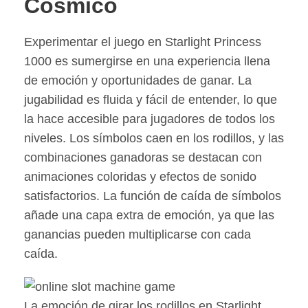
Cosmico
Experimentar el juego en Starlight Princess
1000 es sumergirse en una experiencia llena
de emoción y oportunidades de ganar. La
jugabilidad es fluida y fácil de entender, lo que
la hace accesible para jugadores de todos los
niveles. Los símbolos caen en los rodillos, y las
combinaciones ganadoras se destacan con
animaciones coloridas y efectos de sonido
satisfactorios. La función de caída de símbolos
añade una capa extra de emoción, ya que las
ganancias pueden multiplicarse con cada
caída.
La emoción de girar los rodillos en Starlight