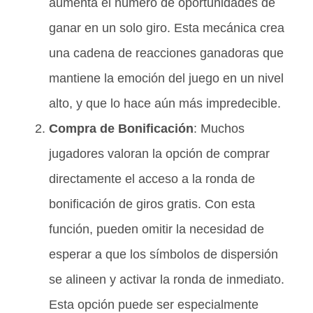
aumenta el número de oportunidades de
ganar en un solo giro. Esta mecánica crea
una cadena de reacciones ganadoras que
mantiene la emoción del juego en un nivel
alto, y que lo hace aún más impredecible.
Compra de Bonificación
: Muchos
jugadores valoran la opción de comprar
directamente el acceso a la ronda de
bonificación de giros gratis. Con esta
función, pueden omitir la necesidad de
esperar a que los símbolos de dispersión
se alineen y activar la ronda de inmediato.
Esta opción puede ser especialmente