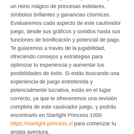
un reino mágico de princesas estelares,
símbolos brillantes y ganancias cósmicas.
Evaluaremos cada aspecto de este cautivador
juego, desde sus gráficos y sonidos hasta sus
funciones de bonificación y potencial de pago.
Te guiaremos a través de la jugabilidad,
ofreciendo consejos y estrategias para
optimizar tu experiencia y aumentar tus
posibilidades de éxito. Si estás buscando una
experiencia de juego entretenida y
potencialmente lucrativa, estás en el lugar
correcto, ya que te ofreceremos una revisión
completa de este cautivador juego, y podrás
encontrarlo en Starlight Princess 1000
https://starlight-princess.cl
para comenzar tu
propia aventura.