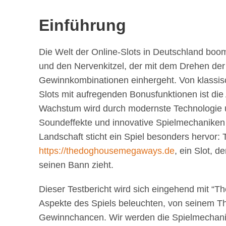
Einführung
Die Welt der Online-Slots in Deutschland boo
und den Nervenkitzel, der mit dem Drehen der
Gewinnkombinationen einhergeht. Von klassis
Slots mit aufregenden Bonusfunktionen ist die
Wachstum wird durch modernste Technologie un
Soundeffekte und innovative Spielmechaniken 
Landschaft sticht ein Spiel besonders hervo
https://thedoghousemegaways.de
, ein Slot, d
seinen Bann zieht.
Dieser Testbericht wird sich eingehend mit 
Aspekte des Spiels beleuchten, von seinem T
Gewinnchancen. Wir werden die Spielmechanik 