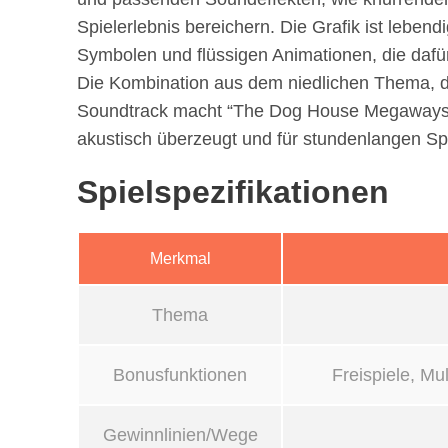
Spielerlebnis bereichern. Die Grafik ist lebend
Symbolen und flüssigen Animationen, die dafür
Die Kombination aus dem niedlichen Thema, 
Soundtrack macht “The Dog House Megaways” z
akustisch überzeugt und für stundenlangen Sp
Spielspezifikationen
Merkmal
Thema
Bonusfunktionen
Freispiele, Mu
Gewinnlinien/Wege