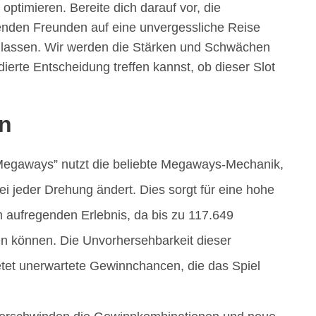
optimieren. Bereite dich darauf vor, die
enden Freunden auf eine unvergessliche Reise
u lassen. Wir werden die Stärken und Schwächen
dierte Entscheidung treffen kannst, ob dieser Slot
en
gaways” nutzt die beliebte Megaways-Mechanik,
i jeder Drehung ändert. Dies sorgt für eine hohe
 aufregenden Erlebnis, da bis zu 117.649
en können. Die Unvorhersehbarkeit dieser
tet unerwartete Gewinnchancen, die das Spiel