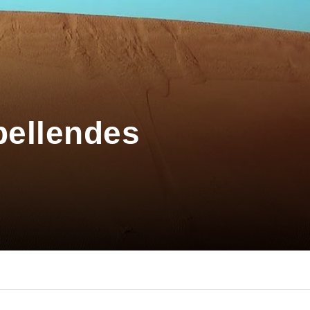
bellendes