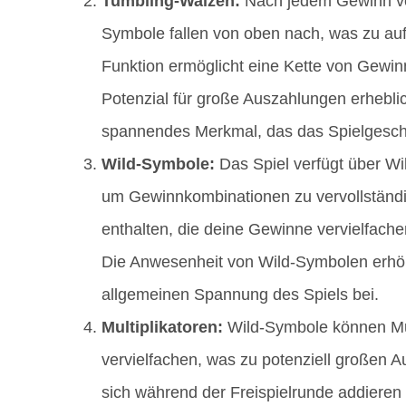
Tumbling-Walzen:
Nach jedem Gewinn ve
Symbole fallen von oben nach, was zu au
Funktion ermöglicht eine Kette von Gewin
Potenzial für große Auszahlungen erhebli
spannendes Merkmal, das das Spielgesch
Wild-Symbole:
Das Spiel verfügt über W
um Gewinnkombinationen zu vervollständi
enthalten, die deine Gewinne vervielfache
Die Anwesenheit von Wild-Symbolen erhöh
allgemeinen Spannung des Spiels bei.
Multiplikatoren:
Wild-Symbole können Mul
vervielfachen, was zu potenziell großen A
sich während der Freispielrunde addiere