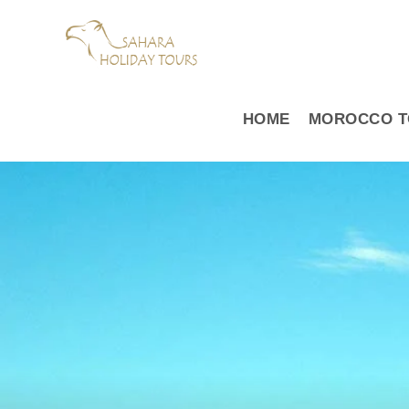
HOME
MOROCCO T