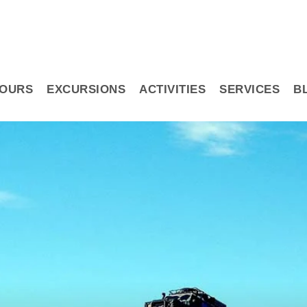
OURS
EXCURSIONS
ACTIVITIES
SERVICES
B