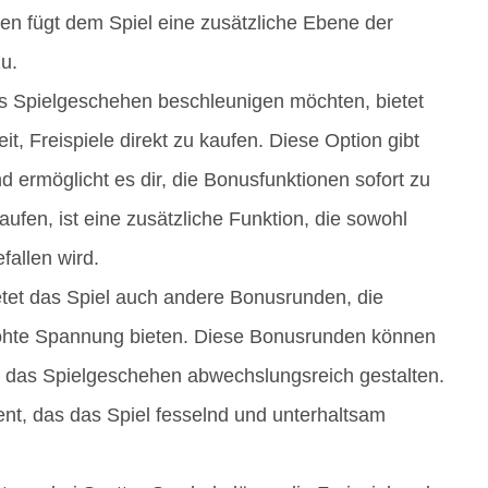
ren fügt dem Spiel eine zusätzliche Ebene der
u.
as Spielgeschehen beschleunigen möchten, bietet
 Freispiele direkt zu kaufen. Diese Option gibt
nd ermöglicht es dir, die Bonusfunktionen sofort zu
kaufen, ist eine zusätzliche Funktion, die sowohl
fallen wird.
tet das Spiel auch andere Bonusrunden, die
öhte Spannung bieten. Diese Bonusrunden können
 das Spielgeschehen abwechslungsreich gestalten.
nt, das das Spiel fesselnd und unterhaltsam