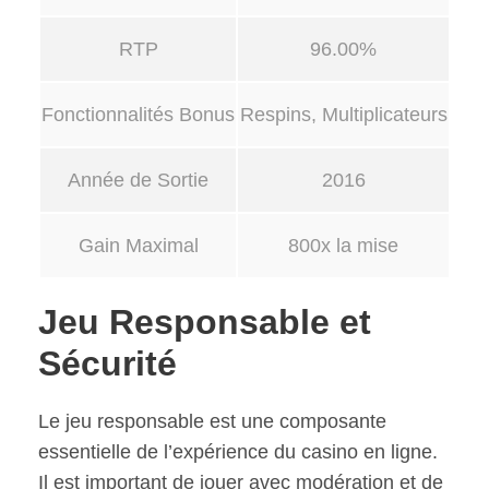
RTP
96.00%
Fonctionnalités Bonus
Respins, Multiplicateurs
Année de Sortie
2016
Gain Maximal
800x la mise
Jeu Responsable et
Sécurité
Le jeu responsable est une composante
essentielle de l’expérience du casino en ligne.
Il est important de jouer avec modération et de