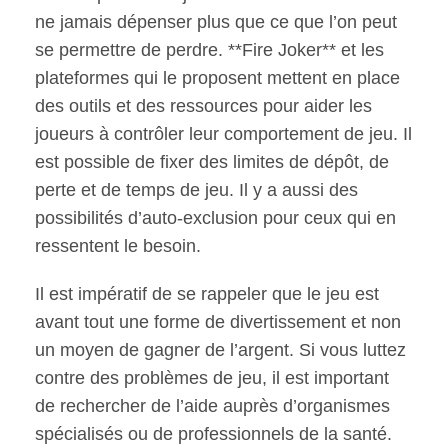
ne jamais dépenser plus que ce que l’on peut
se permettre de perdre. **Fire Joker** et les
plateformes qui le proposent mettent en place
des outils et des ressources pour aider les
joueurs à contrôler leur comportement de jeu. Il
est possible de fixer des limites de dépôt, de
perte et de temps de jeu. Il y a aussi des
possibilités d’auto-exclusion pour ceux qui en
ressentent le besoin.
Il est impératif de se rappeler que le jeu est
avant tout une forme de divertissement et non
un moyen de gagner de l’argent. Si vous luttez
contre des problèmes de jeu, il est important
de rechercher de l’aide auprès d’organismes
spécialisés ou de professionnels de la santé.