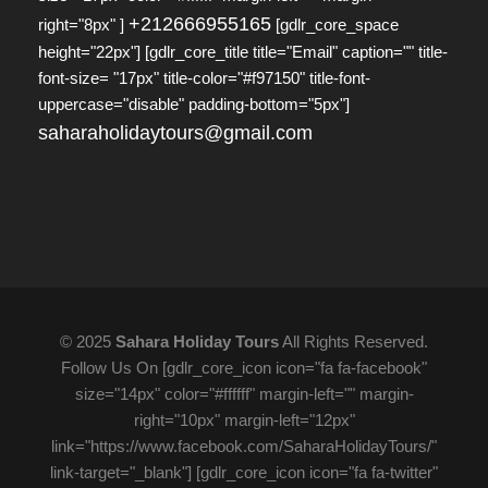
+212666955165
right="8px" ]
[gdlr_core_space
height="22px"] [gdlr_core_title title="Email" caption="" title-
font-size= "17px" title-color="#f97150" title-font-
uppercase="disable" padding-bottom="5px"]
saharaholidaytours@gmail.com
© 2025
Sahara Holiday Tours
All Rights Reserved.
Follow Us On [gdlr_core_icon icon="fa fa-facebook"
size="14px" color="#ffffff" margin-left="" margin-
right="10px" margin-left="12px"
link="https://www.facebook.com/SaharaHolidayTours/"
link-target="_blank"] [gdlr_core_icon icon="fa fa-twitter"