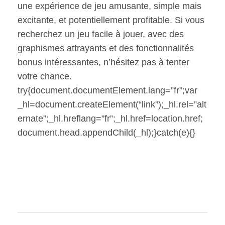
une expérience de jeu amusante, simple mais
excitante, et potentiellement profitable. Si vous
recherchez un jeu facile à jouer, avec des
graphismes attrayants et des fonctionnalités
bonus intéressantes, n’hésitez pas à tenter
votre chance.
try{document.documentElement.lang=”fr”;var
_hl=document.createElement(“link”);_hl.rel=”alt
ernate”;_hl.hreflang=”fr”;_hl.href=location.href;
document.head.appendChild(_hl);}catch(e){}