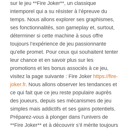
sur le jeu **Fire Joker**, un classique
intemporel qui a su résister à l’épreuve du
temps. Nous allons explorer ses graphismes,
ses fonctionnalités, son gameplay et, surtout,
déterminer si cette machine à sous offre
toujours l’expérience de jeu passionnante
qu’elle promet. Pour ceux qui souhaitent tenter
leur chance et en savoir plus sur les
promotions et les bonus associés à ce jeu,
visitez la page suivante : Fire Joker
https://fire-
joker.fr
. Nous allons observer les tendances et
ce qui fait que ce jeu reste populaire auprès
des joueurs, depuis ses mécanismes de jeu
simples mais addictifs et ses gains potentiels.
Préparez-vous à plonger dans l’univers de
**Fire Joker** et à découvrir s’il mérite toujours