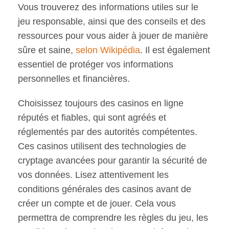
Vous trouverez des informations utiles sur le
jeu responsable, ainsi que des conseils et des
ressources pour vous aider à jouer de manière
sûre et saine,
selon Wikipédia
. Il est également
essentiel de protéger vos informations
personnelles et financières.
Choisissez toujours des casinos en ligne
réputés et fiables, qui sont agréés et
réglementés par des autorités compétentes.
Ces casinos utilisent des technologies de
cryptage avancées pour garantir la sécurité de
vos données. Lisez attentivement les
conditions générales des casinos avant de
créer un compte et de jouer. Cela vous
permettra de comprendre les règles du jeu, les