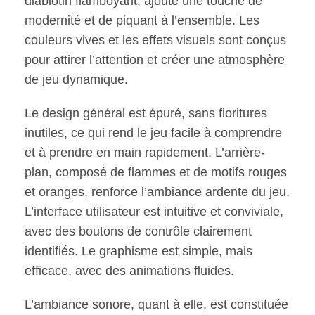
diablotin flamboyant, ajoute une touche de
modernité et de piquant à l’ensemble. Les
couleurs vives et les effets visuels sont conçus
pour attirer l’attention et créer une atmosphère
de jeu dynamique.
Le design général est épuré, sans fioritures
inutiles, ce qui rend le jeu facile à comprendre
et à prendre en main rapidement. L’arrière-
plan, composé de flammes et de motifs rouges
et oranges, renforce l’ambiance ardente du jeu.
L’interface utilisateur est intuitive et conviviale,
avec des boutons de contrôle clairement
identifiés. Le graphisme est simple, mais
efficace, avec des animations fluides.
L’ambiance sonore, quant à elle, est constituée