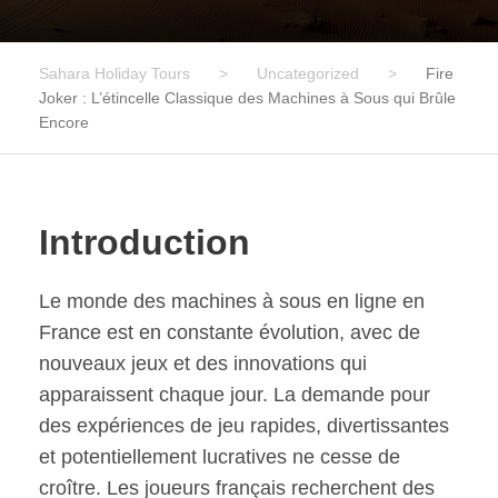
Sahara Holiday Tours
>
Uncategorized
>
Fire
Joker : L’étincelle Classique des Machines à Sous qui Brûle
Encore
Introduction
Le monde des machines à sous en ligne en
France est en constante évolution, avec de
nouveaux jeux et des innovations qui
apparaissent chaque jour. La demande pour
des expériences de jeu rapides, divertissantes
et potentiellement lucratives ne cesse de
croître. Les joueurs français recherchent des