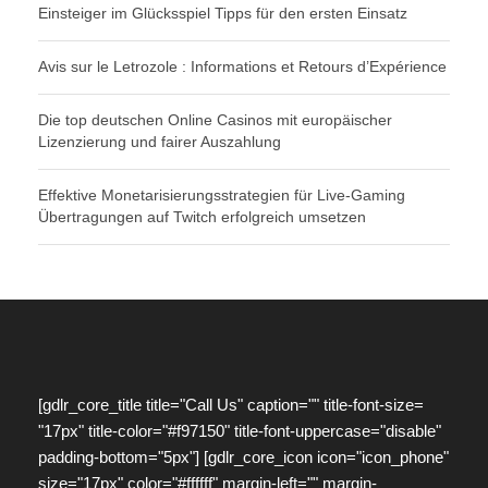
Einsteiger im Glücksspiel Tipps für den ersten Einsatz
Avis sur le Letrozole : Informations et Retours d’Expérience
Die top deutschen Online Casinos mit europäischer
Lizenzierung und fairer Auszahlung
Effektive Monetarisierungsstrategien für Live-Gaming
Übertragungen auf Twitch erfolgreich umsetzen
[gdlr_core_title title="Call Us" caption="" title-font-size=
"17px" title-color="#f97150" title-font-uppercase="disable"
padding-bottom="5px"] [gdlr_core_icon icon="icon_phone"
size="17px" color="#ffffff" margin-left="" margin-