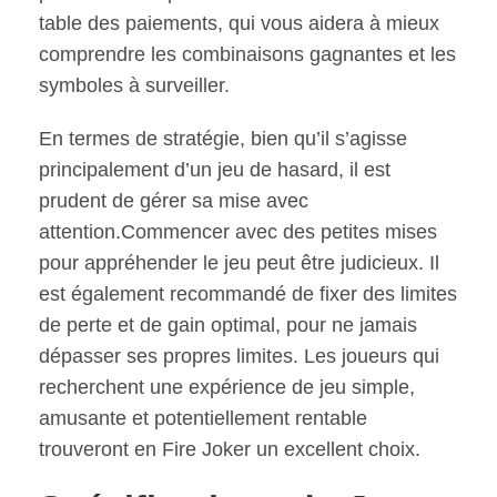
table des paiements, qui vous aidera à mieux
comprendre les combinaisons gagnantes et les
symboles à surveiller.
En termes de stratégie, bien qu’il s’agisse
principalement d’un jeu de hasard, il est
prudent de gérer sa mise avec
attention.Commencer avec des petites mises
pour appréhender le jeu peut être judicieux. Il
est également recommandé de fixer des limites
de perte et de gain optimal, pour ne jamais
dépasser ses propres limites. Les joueurs qui
recherchent une expérience de jeu simple,
amusante et potentiellement rentable
trouveront en Fire Joker un excellent choix.