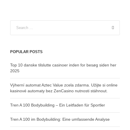
POPULAR POSTS
Top 10 danske tilslutte casinoer inden for besøg siden her
2025
Výherní automat Aztec Value zcela zdarma. Užijte si online
kasinové automaty bez ZenCasino nutnosti stáhnout.
Tren A 100 Bodybuilding – Ein Leitfaden für Sportler
Tren A 100 im Bodybuilding: Eine umfassende Analyse